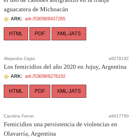
aguacatera de Michoacán
ARK:
ark:/53698/8437265
HTML
PDF
XML-JATS
Alejandra Cejas
e8278192
Los femicidios del año 2020 en Jujuy, Argentina
ARK:
ark:/53698/8278192
HTML
PDF
XML-JATS
Carolina Ferrer
e8417790
Femicidios una persistencia de violencias en
Olavarría, Argentina