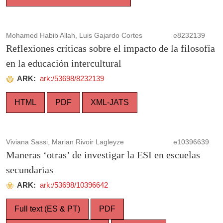
Mohamed Habib Allah, Luis Gajardo Cortes
e8232139
Reflexiones críticas sobre el impacto de la filosofía
en la educación intercultural
ARK:
ark:/53698/8232139
HTML
PDF
XML-JATS
Viviana Sassi, Marian Rivoir Lagleyze
e10396639
Maneras ‘otras’ de investigar la ESI en escuelas
secundarias
ARK:
ark:/53698/10396642
Full text (ES & PT)
PDF