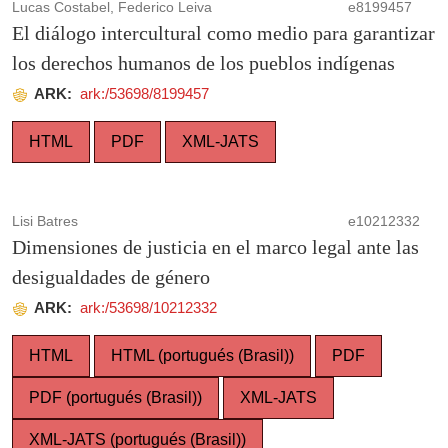
Lucas Costabel, Federico Leiva
e8199457
El diálogo intercultural como medio para garantizar
los derechos humanos de los pueblos indígenas
ARK:
ark:/53698/8199457
HTML
PDF
XML-JATS
Lisi Batres
e10212332
Dimensiones de justicia en el marco legal ante las
desigualdades de género
ARK:
ark:/53698/10212332
HTML
HTML (portugués (Brasil))
PDF
PDF (portugués (Brasil))
XML-JATS
XML-JATS (portugués (Brasil))