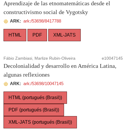
Aprendizaje de las etnomatemáticas desde el
constructivismo social de Vygotsky
ARK:
ark:/53698/8417788
HTML
PDF
XML-JATS
Fábio Zambiasi, Marlize Rubin-Oliveira
e10047145
Decolonialidad y desarrollo en América Latina,
algunas reflexiones
ARK:
ark:/53698/10047145
HTML (portugués (Brasil))
PDF (portugués (Brasil))
XML-JATS (portugués (Brasil))