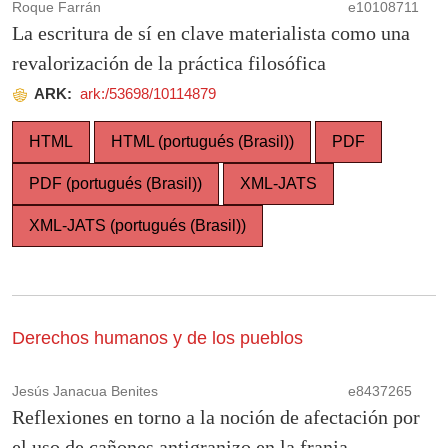
Roque Farrán
e10108711
La escritura de sí en clave materialista como una
revalorización de la práctica filosófica
ARK:
ark:/53698/10114879
HTML
HTML (portugués (Brasil))
PDF
PDF (portugués (Brasil))
XML-JATS
XML-JATS (portugués (Brasil))
Derechos humanos y de los pueblos
Jesús Janacua Benites
e8437265
Reflexiones en torno a la noción de afectación por
el uso de cañones antigranizo en la franja