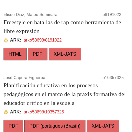
Eliseo Diaz, Mateo Seminara
e8191022
Freestyle en batallas de rap como herramienta de
libre expresión
ARK:
ark:/53698/8191022
HTML
PDF
XML-JATS
José Capera Figueroa
e10357325
Planificación educativa en los procesos
pedagógicos en el marco de la praxis formativa del
educador crítico en la escuela
ARK:
ark:/53698/10357325
PDF
PDF (portugués (Brasil))
XML-JATS