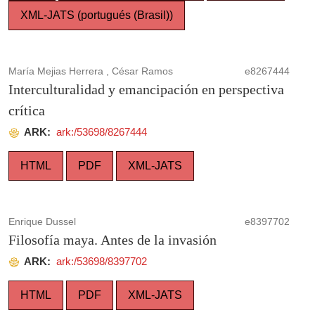
XML-JATS (portugués (Brasil))
María Mejias Herrera , César Ramos
e8267444
Interculturalidad y emancipación en perspectiva
crítica
ARK:
ark:/53698/8267444
HTML
PDF
XML-JATS
Enrique Dussel
e8397702
Filosofía maya. Antes de la invasión
ARK:
ark:/53698/8397702
HTML
PDF
XML-JATS