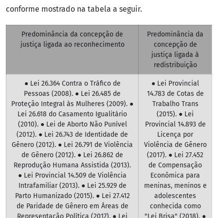
conforme mostrado na tabela a seguir.
Predominância da concepção de
Predominância da
justiça ligada ao reconhecimento
concepção de
justiça ligada à
redistribuição
● Lei 26.364 Contra o Tráfico de
● Lei Provincial
Pessoas (2008). ● Lei 26.485 de
14.783 de Cotas de
Proteção Integral às Mulheres (2009). ●
Trabalho Trans
Lei 26.618 do Casamento Igualitário
(2015). ● Lei
(2010). ● Lei de Aborto Não Punível
Provincial 14.893 de
(2012). ● Lei 26.743 de Identidade de
Licença por
Gênero (2012). ● Lei 26.791 de Violência
Violência de Gênero
de Gênero (2012). ● Lei 26.862 de
(2017). ● Lei 27.452
Reprodução Humana Assistida (2013).
de Compensação
● Lei Provincial 14.509 de Violência
Econômica para
Intrafamiliar (2013). ● Lei 25.929 de
meninas, meninos e
Parto Humanizado (2015). ● Lei 27.412
adolescentes
de Paridade de Gênero em Áreas de
conhecida como
Representação Política (2017). ● Lei
"Lei Brisa" (2018). ●