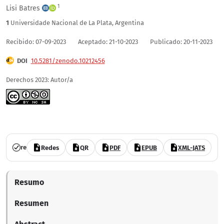
1
Lisi Batres
1
Universidade Nacional de La Plata
,
Argentina
Recibido: 07-09-2023
Aceptado: 21-10-2023
Publicado: 20-11-2023
DOI
10.5281/zenodo.10212456
Derechos 2023: Autor/a
Núm. 22 (2023): Hacia los diez años de publicaciones en Revista nuestr
revisado por pares
acceso abierto
Redes
QR
PDF
EPUB
XML-JATS
Resumo
Resumen