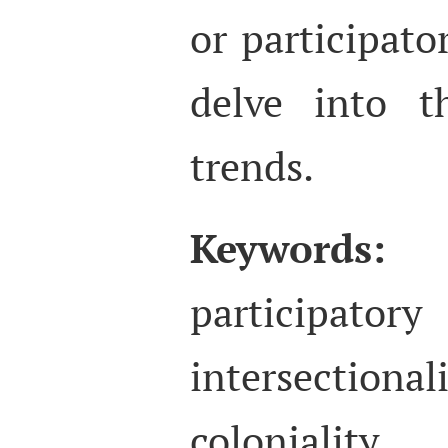
or participato
delve into t
trends.
Keywords:
c
participa
intersection
coloniality.