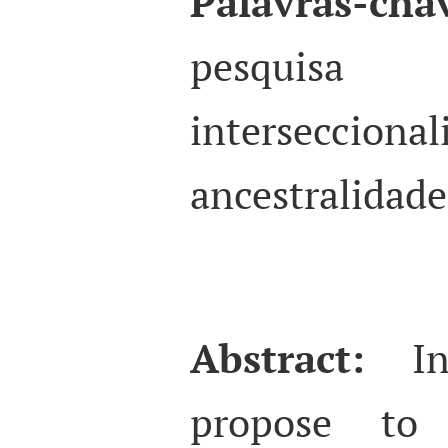
Palavras-cha
pesquisa 
interseccional
ancestralidade
Abstract:
I
propose to