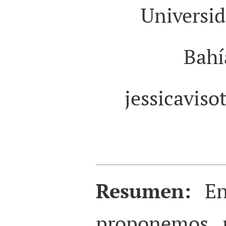
Universid
Bahí
jessicavis
Resumen:
En
proponemos p