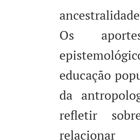
ancestralidad
Os aporte
epistemológ
educação popul
da antropolo
refletir so
relaciona