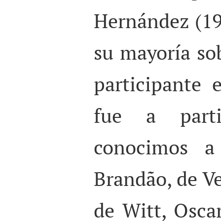
Hernández (198
su mayoría sob
participante 
fue a part
conocimos a 
Brandão, de V
de Witt, Oscar