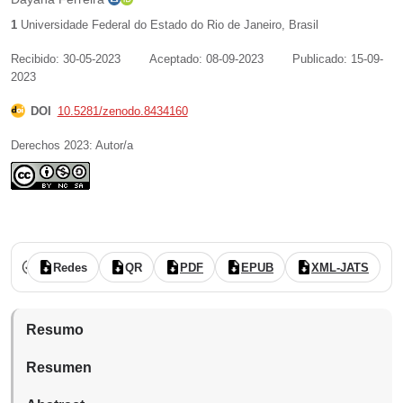
1
Universidade Federal do Estado do Rio de Janeiro
,
Brasil
Recibido: 30-05-2023
Aceptado: 08-09-2023
Publicado: 15-09-
2023
DOI
10.5281/zenodo.8434160
Derechos 2023: Autor/a
Núm. 22 (2023): Hacia los diez años de publicaciones en Revista nue
revisado por pares
acceso abierto
Redes
QR
PDF
EPUB
XML-JATS
Resumo
Resumen