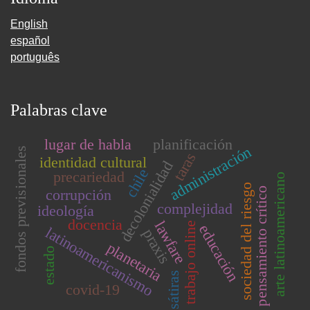
English
español
português
Palabras clave
lugar de habla
planificación
administración
fondos previsionales
taras
identidad cultural
decolonialidad
chile
precariedad
arte latinoamericano
sociedad del riesgo
pensamiento crítico
corrupción
complejidad
ideología
docencia
lawfare
trabajo online
educación
latinoamericanismo
praxis
planetaria
estado
sátiras
covid-19