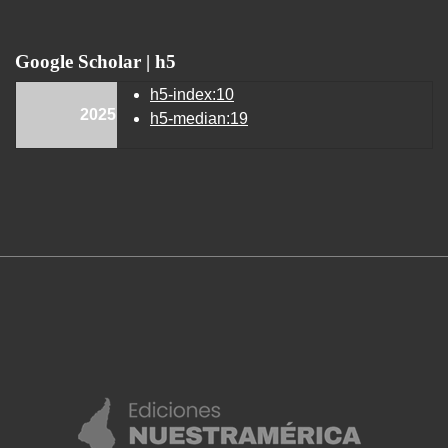
Google Scholar | h5
h5-index:10
2025
h5-median:19