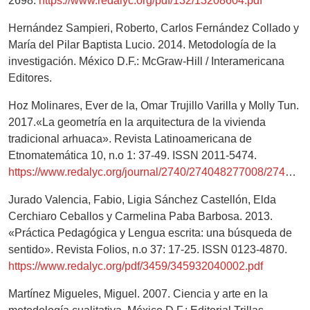
2698.
https://www.redalyc.org/pdf/132/13208604.pdf
Hernández Sampieri, Roberto, Carlos Fernández Collado y
María del Pilar Baptista Lucio. 2014. Metodología de la
investigación. México D.F.: McGraw-Hill / Interamericana
Editores.
Hoz Molinares, Ever de la, Omar Trujillo Varilla y Molly Tun.
2017.«La geometría en la arquitectura de la vivienda
tradicional arhuaca». Revista Latinoamericana de
Etnomatemática 10, n.o 1: 37-49. ISSN 2011-5474.
https://www.redalyc.org/journal/2740/274048277008/274048277008.pdf
Jurado Valencia, Fabio, Ligia Sánchez Castellón, Elda
Cerchiaro Ceballos y Carmelina Paba Barbosa. 2013.
«Práctica Pedagógica y Lengua escrita: una búsqueda de
sentido». Revista Folios, n.o 37: 17-25. ISSN 0123-4870.
https://www.redalyc.org/pdf/3459/345932040002.pdf
Martínez Migueles, Miguel. 2007. Ciencia y arte en la