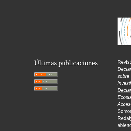
Últimas publicaciones
Revist
Decla
sobr
inves
Decla
Ecosi
Acce
Somos
Redal
abiert