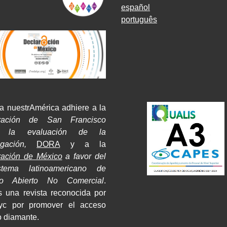
español
português
a nuestrAmérica adhiere a la
ración de San Francisco
e la evaluación de la
tigación,
DORA
y a la
ración de México
a favor del
stema latinoamericano de
so Abierto No Comercial
.
 una revista reconocida por
yc por promover el acceso
o diamante.