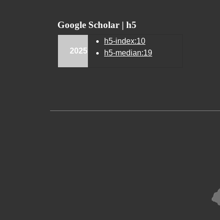
Google Scholar | h5
h5-index:10
2025
h5-median:19