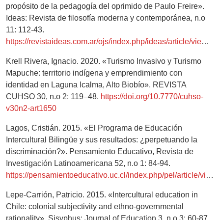
propósito de la pedagogía del oprimido de Paulo Freire».
Ideas: Revista de filosofía moderna y contemporánea, n.o
11: 112-43.
https://revistaideas.com.ar/ojs/index.php/ideas/article/view/88
Krell Rivera, Ignacio. 2020. «Turismo Invasivo y Turismo
Mapuche: territorio indígena y emprendimiento con
identidad en Laguna Icalma, Alto Biobío». REVISTA
CUHSO 30, n.o 2: 119–48.
https://doi.org/10.7770/cuhso-
v30n2-art1650
Lagos, Cristián. 2015. «El Programa de Educación
Intercultural Bilingüe y sus resultados: ¿perpetuando la
discriminación?». Pensamiento Educativo, Revista de
Investigación Latinoamericana 52, n.o 1: 84-94.
https://pensamientoeducativo.uc.cl/index.php/pel/article/view/26085/20941
Lepe-Carrión, Patricio. 2015. «Intercultural education in
Chile: colonial subjectivity and ethno-governmental
rationality». Sisyphus: Journal of Education 3, n.o 3: 60-87.