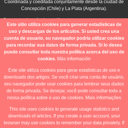
Coordinada y coeditada conjuntamente desde la ciudad de
Concepción (Chile) y La Plata (Argentina).
Para consultas técnicas utilice
Este sitio utiliza cookies para generar estadísticas de
contacto@revistanuestramerica.cl
uso y descargas de los artículos. Si usted crea una
cuenta de usuario, su navegador podría utilizar cookies
Toda comunicación respecto a los envíos se deben realizar
para recordar sus datos de forma privada. Si lo desea
a través del OJS.
puede consultar toda nuestra política acerca del uso de
cookies.
Más información
Este site utiliza cookies para gerar estatísticas de uso e
downloads dos artigos. Se você criar uma conta de usuário,
Revista nuestrAmérica publica exclusivamente bajo una
seu navegador pode usar cookies para lembrar seus dados
licencia internacional
Creative Commons Atribución-
de forma privada. Se desejar, você pode consultar toda a
NoComercial-CompartirIgual 4.0
.
nossa política sobre o uso de cookies.
Mais informações
This site uses cookies to generate usage statistics and
downloads of articles. If you create a user account, your
Revista nuestrAmérica ha acordado usar el visor de JATS Studio
browser may use cookies to remember your data privately. If
para publicar a partir de abril de 2026. Para obtener los formatos