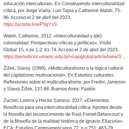
educación intercultural». En Construyendo interculturalidad
crítica, por Jorge Viaña, Luis Tapia y Catherine Walsh, 75-
96. Acceso el 2 de abril del 2023.
https://acortar.link/P0gYsS
Walsh, Catherine. 2012. «Interculturalidad y (de)
colonialidad: Perspectivas críticas y políticas». Visão
Global 15, n.os 1-2: 61-74. Acceso el 2 de abril del 2023.
https://periodicos.unoesc.edu.br/visaoglobal/article/view/3412
Žižek, Slavoj. (1998). «Multiculturalismo o la lógica cultural
del capitalismo multinacional». En Estudios culturales.
Reflexiones sobre el multiculturalismo, por Fredric Jameson
y Slavoj Žižek, 137-88. Buenos Aires: Paidós
Zuchel, Lorena y Hector Samour. 2017. «Elementos
filosóficos para una interculturalidad crítica. Aportes desde
la filosofía del reconocimiento de Raúl Fornet-Betancourt y
de la filosofía de la realidad histórica de Ignacio Ellacuría».
ECA: Estudios Centroamericanos 72, n.o 751: 463-79.