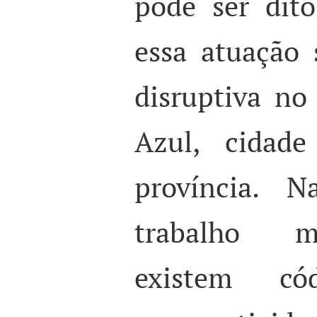
pode ser dit
essa atuação
disruptiva no
Azul, cidade
província. N
trabalho 
existem cód