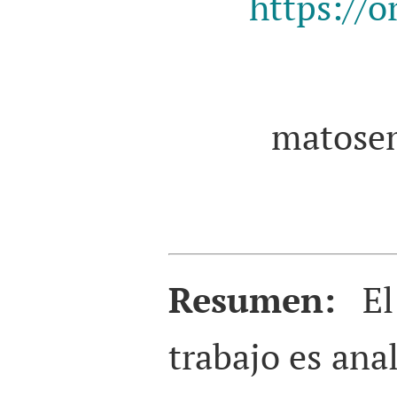
https://o
matose
Resumen:
E
trabajo es anal