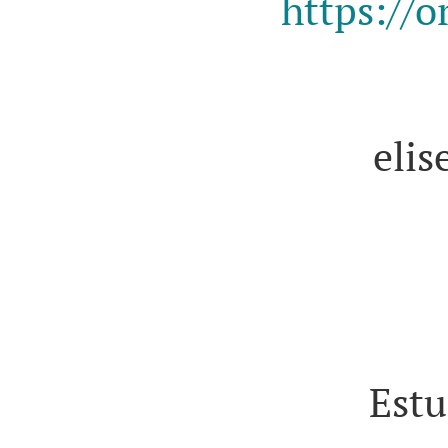
https://o
eli
Estu