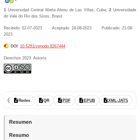
1
Universidad Central Marta Abreu de Las Villas
,
Cuba
;
2
Universidade
do Vale do Rio dos Sinos
,
Brasil
Recibido: 02-07-2023
Aceptado: 18-08-2023
Publicado: 21-08-
2023
DOI
10.5281/zenodo.8267444
Derechos 2023: Autor/a
Núm. 22 (2023): Hacia los diez años de publicaciones en Revista nue
revisado por pares
acceso abierto
Redes
QR
PDF
EPUB
XML-JATS
Resumen
Resumo