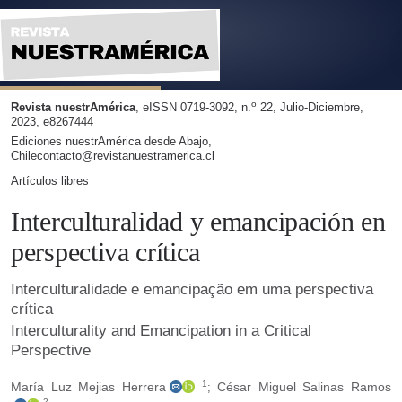
Interculturalidad y emancipación en perspectiva crítica
o
Revista nuestrAmérica
, eISSN 0719-3092, n.
22, Julio-Diciembre,
2023, e8267444
Ediciones nuestrAmérica desde Abajo,
Chilecontacto@revistanuestramerica.cl
Artículos libres
Interculturalidad y emancipación en
perspectiva crítica
Interculturalidade e emancipação em uma perspectiva
crítica
Interculturality and Emancipation in a Critical
Perspective
1
María Luz Mejias Herrera
César Miguel Salinas Ramos
;
2