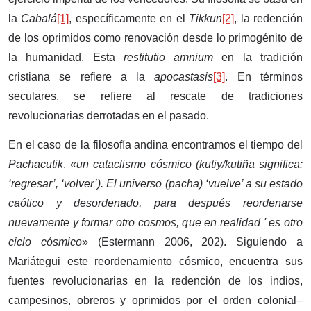
la
Cabalá
[1]
, específicamente en el
Tikkun
[2]
, la redención
de los oprimidos como renovación desde lo primogénito de
la humanidad. Esta
restitutio amnium
en la tradición
cristiana se refiere a la
apocastasis
[3]
. En términos
seculares, se refiere al rescate de tradiciones
revolucionarias derrotadas en el pasado.
En el caso de la filosofía andina encontramos el tiempo del
Pachacutik
, «
un cataclismo cósmico (kutiy/kutiña significa:
‘regresar’, ‘volver’). El universo (pacha) ‘vuelve’ a su estado
caótico y desordenado, para después reordenarse
nuevamente y formar otro cosmos, que en realidad ' es otro
ciclo cósmico
» (Estermann 2006, 202). Siguiendo a
Mariátegui este reordenamiento cósmico, encuentra sus
fuentes revolucionarias en la redención de los indios,
campesinos, obreros y oprimidos por el orden colonial–