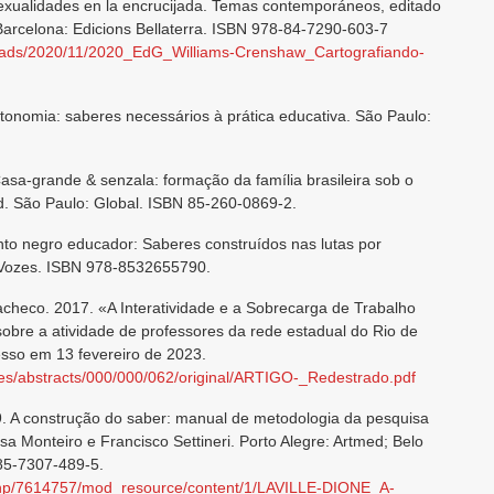
sexualidades en la encrucijada. Temas contemporáneos, editado
Barcelona: Edicions Bellaterra. ISBN 978-84-7290-603-7
loads/2020/11/2020_EdG_Williams-Crenshaw_Cartografiando-
tonomia: saberes necessários à prática educativa. São Paulo:
Casa-grande & senzala: formação da família brasileira sob o
d. São Paulo: Global. ISBN 85-260-0869-2.
o negro educador: Saberes construídos nas lutas por
a Vozes. ISBN 978-8532655790.
acheco. 2017. «A Interatividade e a Sobrecarga de Trabalho
obre a atividade de professores da rede estadual do Rio de
esso em 13 fevereiro de 2023.
iles/abstracts/000/000/062/original/ARTIGO-_Redestrado.pdf
99. A construção do saber: manual de metodologia da pesquisa
a Monteiro e Francisco Settineri. Porto Alegre: Artmed; Belo
85-7307-489-5.
ile.php/7614757/mod_resource/content/1/LAVILLE-DIONE_A-