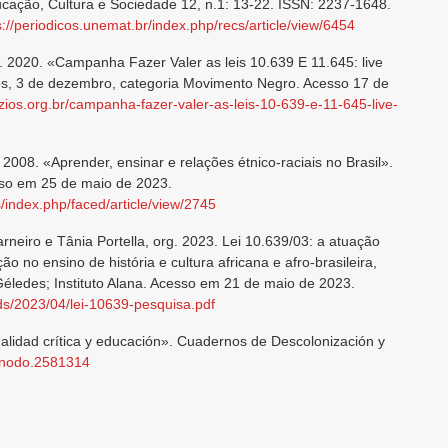
ucação, Cultura e Sociedade 12, n.1: 13-22. ISSN: 2237-1648.
s://periodicos.unemat.br/index.php/recs/article/view/6454
. 2020. «Campanha Fazer Valer as leis 10.639 E 11.645: live
ios, 3 de dezembro, categoria Movimento Negro. Acesso 17 de
uzios.org.br/campanha-fazer-valer-as-leis-10-639-e-11-645-live-
 2008. «Aprender, ensinar e relações étnico-raciais no Brasil».
sso em 25 de maio de 2023.
js/index.php/faced/article/view/2745
rneiro e Tânia Portella, org. 2023. Lei 10.639/03: a atuação
o no ensino de história e cultura africana e afro-brasileira,
 Géledes; Instituto Alana. Acesso em 21 de maio de 2023.
ads/2023/04/lei-10639-pesquisa.pdf
nalidad crítica y educación». Cuadernos de Descolonización y
zenodo.2581314