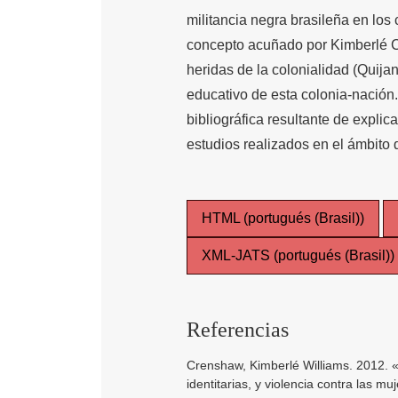
militancia negra brasileña en los
concepto acuñado por Kimberlé C
heridas de la colonialidad (Quija
educativo de esta colonia-nación
bibliográfica resultante de expli
estudios realizados en el ámbito
HTML (portugués (Brasil))
XML-JATS (portugués (Brasil))
Referencias
Crenshaw, Kimberlé Williams. 2012. «
identitarias, y violencia contra las m