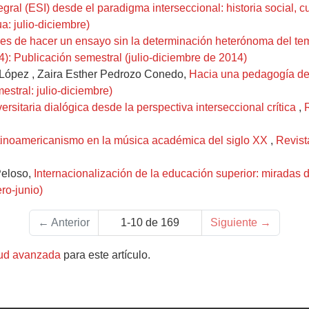
ral (ESI) desde el paradigma interseccional: historia social, c
a: julio-diciembre)
ades de hacer un ensayo sin la determinación heterónoma del t
): Publicación semestral (julio-diciembre de 2014)
s López , Zaira Esther Pedrozo Conedo,
Hacia una pedagogía dec
estral: julio-diciembre)
rsitaria dialógica desde la perspectiva interseccional crítica
,
atinoamericanismo en la música académica del siglo XX
,
Revist
Peloso,
Internacionalización de la educación superior: miradas 
ro-junio)
←
Anterior
1-10 de 169
Siguiente
→
tud avanzada
para este artículo.