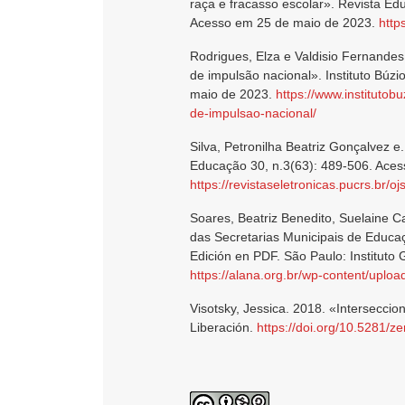
raça e fracasso escolar». Revista Ed
Acesso em 25 de maio de 2023.
http
Rodrigues, Elza e Valdisio Fernandes
de impulsão nacional». Instituto Búz
maio de 2023.
https://www.institutob
de-impulsao-nacional/
Silva, Petronilha Beatriz Gonçalvez e.
Educação 30, n.3(63): 489-506. Ace
https://revistaseletronicas.pucrs.br/o
Soares, Beatriz Benedito, Suelaine Ca
das Secretarias Municipais de Educaçã
Edición en PDF. São Paulo: Instituto
https://alana.org.br/wp-content/uplo
Visotsky, Jessica. 2018. «Interseccio
Liberación.
https://doi.org/10.5281/