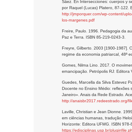
Sáez. En Intersecciones: cuerpos y 
por Raquel (Lucas) Platero, 87-122. 
http://jmporquer.com/wp-content/up
los-margenes.pdf
Freire, Paulo. 1996. Pedagogia da au
Paz e Terra. ISBN 85-219-0243-3.
Freyre, Gilberto. 2003 [1900-1987]. 
regime da economia patriarcal, 48ª e
Gomes, Nilma Lino. 2017. O moviment
emancipação. Petrópolis RJ: Editor
Guedes, Marcella da Silva Estevez P
Docente no Ensino Médio: reflexões s
Janeiro». Anais da Rede Estrado. Ac
http://anaisbr2017.redeestrado.org/f
Laville, Christian e Jean Dionne. 19
em ciências humanas, tradução Helois
Horizonte: Editora UFMG. ISBN 978-
https://edisciplinas.usp.br/pluginf