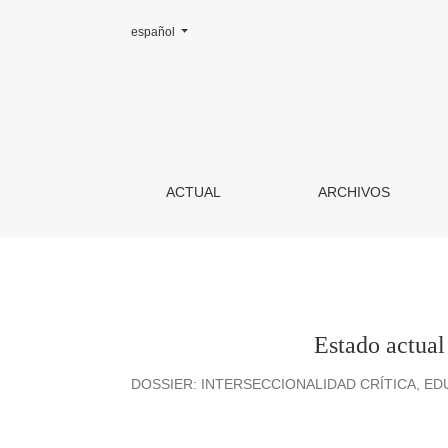
Cambiar el idioma. El actual es:
español
Estado actual de la educación para las relacion
ACTUAL
ARCHIVOS
Estado actual 
DOSSIER: INTERSECCIONALIDAD CRÍTICA, E