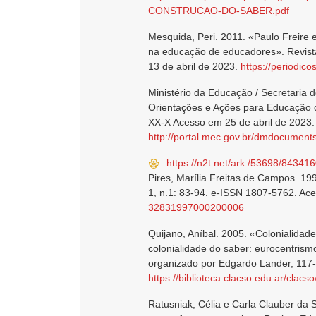
CONSTRUCAO-DO-SABER.pdf
Mesquida, Peri. 2011. «Paulo Freire 
na educação de educadores». Revist
13 de abril de 2023.
https://periodic
Ministério da Educação / Secretaria 
Orientações e Ações para Educação d
XX-X Acesso em 25 de abril de 2023.
http://portal.mec.gov.br/dmdocuments
https://n2t.net/ark:/53698/84341
Pires, Marília Freitas de Campos. 199
1, n.1: 83-94. e-ISSN 1807-5762. Ac
32831997000200006
Quijano, Aníbal. 2005. «Colonialidad
colonialidade do saber: eurocentrismo
organizado por Edgardo Lander, 117
https://biblioteca.clacso.edu.ar/cla
Ratusniak, Célia e Carla Clauber da 