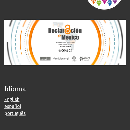
Idioma
English
español
português