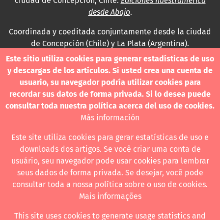
ciudad de Concepción, Chile.
Ediciones nuestramerica
desde Abajo
.
Coordinada y coeditada conjuntamente desde la ciudad
de Concepción (Chile) y La Plata (Argentina).
Este sitio utiliza cookies para generar estadísticas de uso
Para consultas técnicas utilice
y descargas de los artículos. Si usted crea una cuenta de
contacto@revistanuestramerica.cl
usuario, su navegador podría utilizar cookies para
recordar sus datos de forma privada. Si lo desea puede
Toda comunicación respecto a los envíos se deben
consultar toda nuestra política acerca del uso de cookies.
realizar a través del OJS.
Más información
Este site utiliza cookies para gerar estatísticas de uso e
downloads dos artigos. Se você criar uma conta de
usuário, seu navegador pode usar cookies para lembrar
Revista nuestrAmérica publica exclusivamente bajo una
seus dados de forma privada. Se desejar, você pode
licencia internacional
Creative Commons Atribución-
consultar toda a nossa política sobre o uso de cookies.
NoComercial-CompartirIgual 4.0
.
Mais informações
This site uses cookies to generate usage statistics and