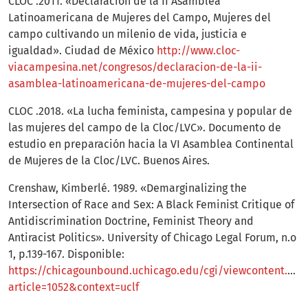
CLOC .2011. «Declaración de la II Asamblea
Latinoamericana de Mujeres del Campo, Mujeres del
campo cultivando un milenio de vida, justicia e
igualdad». Ciudad de México
http://www.cloc-
viacampesina.net/congresos/declaracion-de-la-ii-
asamblea-latinoamericana-de-mujeres-del-campo
CLOC .2018. «La lucha feminista, campesina y popular de
las mujeres del campo de la Cloc/LVC». Documento de
estudio en preparación hacia la VI Asamblea Continental
de Mujeres de la Cloc/LVC. Buenos Aires.
Crenshaw, Kimberlé. 1989. «Demarginalizing the
Intersection of Race and Sex: A Black Feminist Critique of
Antidiscrimination Doctrine, Feminist Theory and
Antiracist Politics». University of Chicago Legal Forum, n.o
1, p.139-167. Disponible:
https://chicagounbound.uchicago.edu/cgi/viewcontent.cgi?
article=1052&context=uclf