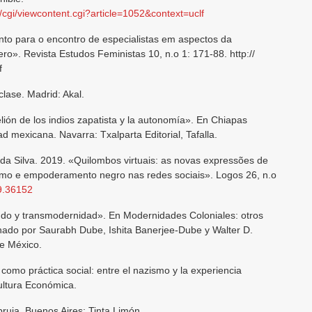
cgi/viewcontent.cgi?article=1052&context=uclf
o para o encontro de especialistas em aspectos da
ero». Revista Estudos Feministas 10, n.o 1: 171-88. http://
f
clase. Madrid: Akal.
lión de los indios zapatista y la autonomía». En Chiapas
d mexicana. Navarra: Txalparta Editorial, Tafalla.
 da Silva. 2019. «Quilombos virtuais: as novas expressões de
tivismo e empoderamento negro nas redes sociais». Logos 26, n.o
19.36152
do y transmodernidad». En Modernidades Coloniales: otros
nado por Saurabh Dube, Ishita Banerjee-Dube y Walter D.
de México.
 como práctica social: entre el nazismo y la experiencia
ultura Económica.
 bruja. Buenos Aires: Tinta Limón.