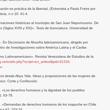
ción es práctica de la libertad, (Entrevista a Paulo Freire por
icia, n.o 10: 41-4.
maciones históricas al municipio de San Juan Nepomuceno. De
 (Siglos XVIII y XIX)». Tesis de licenciatura. Universidad de
En Diccionario de filosofía latinoamericana, dirigido por
tro de Investigaciones sobre América Latina y el Caribe.
mo Latinoamericano». Revista Venezolana de Estudios de la
rg.ve/scielo.php?script=sci_arttext&pid=S1316-
so
os desde Abya Yala. Ideas y proposiciones de las mujeres de
ico: Corte y Confección.
. «Los derechos humanos y la dignidad de los pueblos
1: 63-78.
b. «Demandas de derechos humanos de los mapuche en Chile
rica 62: 103-34.