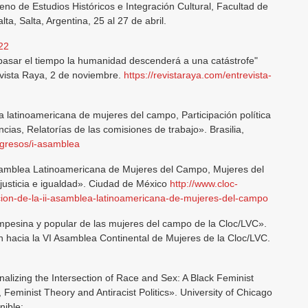
eno de Estudios Históricos e Integración Cultural, Facultad de
a, Salta, Argentina, 25 al 27 de abril.
22
asar el tiempo la humanidad descenderá a una catástrofe"
evista Raya, 2 de noviembre.
https://revistaraya.com/entrevista-
latinoamericana de mujeres del campo, Participación política
ncias, Relatorías de las comisiones de trabajo». Brasilia,
ngresos/i-asamblea
samblea Latinoamericana de Mujeres del Campo, Mujeres del
 justicia e igualdad». Ciudad de México
http://www.cloc-
ion-de-la-ii-asamblea-latinoamericana-de-mujeres-del-campo
mpesina y popular de las mujeres del campo de la Cloc/LVC».
 hacia la VI Asamblea Continental de Mujeres de la Cloc/LVC.
lizing the Intersection of Race and Sex: A Black Feminist
, Feminist Theory and Antiracist Politics». University of Chicago
nible: