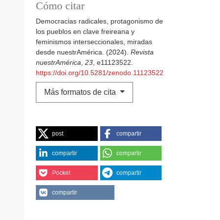
Cómo citar
Democracias radicales, protagonismo de
los pueblos en clave freireana y
feminismos interseccionales, miradas
desde nuestrAmérica. (2024).
Revista
nuestrAmérica
,
23
, e11123522.
https://doi.org/10.5281/zenodo.11123522
Más formatos de cita
post
compartir
compartir
compartir
Pocket
compartir
compartir