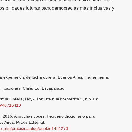
osibilidades futuras para democracias más inclusivas y
 experiencia de lucha obrera. Buenos Aires: Herramienta.
n patrones. Chile: Ed. Escaparate.
omía Obrera, Hoy». Revista nuestrAmérica 9, n.o 18:
ble/48716419
y. 2016. A muchas voces. Pequeño diccionario para
Aires: Praxis Editorial.
ndex.php/praxis/catalog/book/e1481273