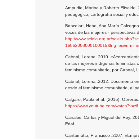
Ampudia, Marina y Roberto Elisalde. 
pedagógico, cartografía social y educ
Bancalari, Hebe, Ana María Calcagno 
voces de las mujeres - perspectivas d
http://www.scielo.org.ar/scielo.php?s
16862008000100015&lng=es&nrm=i
Cabnal, Lorena .2010. «Acercamiento
de las mujeres indígenas feministas 
feminismo comunitario, por Cabnal, 
Cabnal, Lorena .2012. Documento en C
desde el feminismo comunitario, al p
Calgaro, Paula et al. (2015), Obreras
https://www.youtube.com/watch?v=z
Canales, Carlos y Miguel del Rey. 20
Edaf.
Cantamutto, Francisco .2007. «Empre