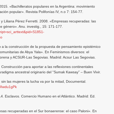
2015. «Bachilleratos populares en la Argentina: movimiento
ación popular». Revista Polifonías IV, n.o 7: 154-77.
y Liliana Pérez Ferretti. 2008. «Empresas recuperadas: las
e género». Anu. investig., 15: 171-177.
cript=sci_arttext&pid=S1851-
so
 a la construcción de la propuesta de pensamiento epistémico
comunitarias de Abya Yala». En Feminismos diversos: el
Lorena y ACSUR-Las Segovias. Madrid: Acsur Las Segovias.
onstrucción para aportar a las reflexiones continentales
aradigma ancestral originario del “Sumak Kawsay” – Buen Vivir.
: sin las mujeres la lucha va por la mitad, Documental.
iUIwdu1gPk
14. Esclavos. Comercio Humano en el Atlántico. Madrid: Ed.
sas recuperadas en el Sur bonaerense: el caso Paloni». En