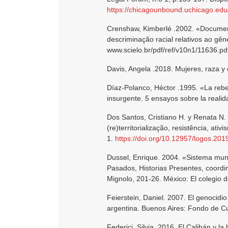
https://chicagounbound.uchicago.edu/
Crenshaw, Kimberlé .2002. «Document
descriminação racial relativos ao gên
www.scielo.br/pdf/ref/v10n1/11636.pd
Davis, Angela .2018. Mujeres, raza y 
Díaz-Polanco, Héctor .1995. «La rebe
insurgente. 5 ensayos sobre la realida
Dos Santos, Cristiano H. y Renata N.
(re)territorialização, resistência, a
1.
https://doi.org/10.12957/logos.20
Dussel, Enrique. 2004. «Sistema mun
Pasados, Historias Presentes, coordi
Mignolo, 201-26. México: El colegio 
Feierstein, Daniel. 2007. El genocidio
argentina. Buenos Aires: Fondo de C
Federici, Silvia. 2016. El Calibán y la