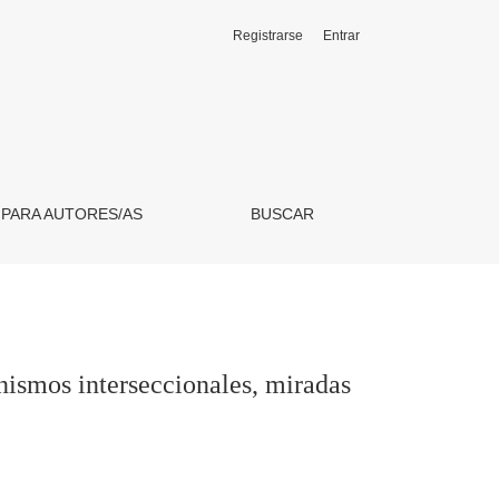
Registrarse
Entrar
das desde nuestrAmérica
 PARA AUTORES/AS
BUSCAR
nismos interseccionales, miradas