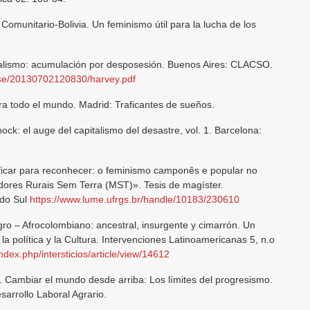
munitario-Bolivia. Un feminismo útil para la lucha de los
ialismo: acumulación por desposesión. Buenos Aires: CLACSO.
so/se/20130702120830/harvey.pdf
ara todo el mundo. Madrid: Traficantes de sueños.
ock: el auge del capitalismo del desastre, vol. 1. Barcelona:
ificar para reconhecer: o feminismo camponês e popular no
ores Rurais Sem Terra (MST)». Tesis de magíster.
 do Sul
https://www.lume.ufrgs.br/handle/10183/230610
o – Afrocolombiano: ancestral, insurgente y cimarrón. Un
 la política y la Cultura. Intervenciones Latinoamericanas 5, n.o
index.php/intersticios/article/view/14612
 Cambiar el mundo desde arriba: Los límites del progresismo.
arrollo Laboral Agrario.