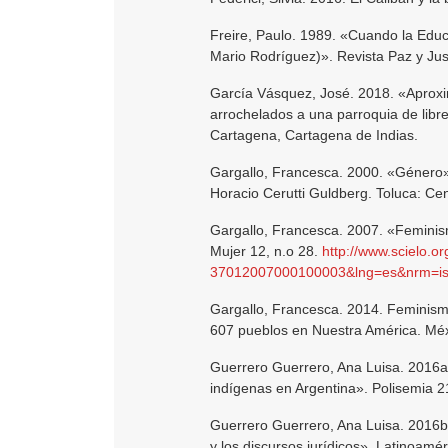
Freire, Paulo. 1989. «Cuando la Educa
Mario Rodríguez)». Revista Paz y Just
García Vásquez, José. 2018. «Aproxi
arrochelados a una parroquia de libres
Cartagena, Cartagena de Indias.
Gargallo, Francesca. 2000. «Género». 
Horacio Cerutti Guldberg. Toluca: Cen
Gargallo, Francesca. 2007. «Feminis
Mujer 12, n.o 28.
http://www.scielo.o
37012007000100003&lng=es&nrm=i
Gargallo, Francesca. 2014. Feminism
607 pueblos en Nuestra América. Méx
Guerrero Guerrero, Ana Luisa. 2016a
indígenas en Argentina». Polisemia 2
Guerrero Guerrero, Ana Luisa. 2016
y los discursos jurídicos». Latinoamé