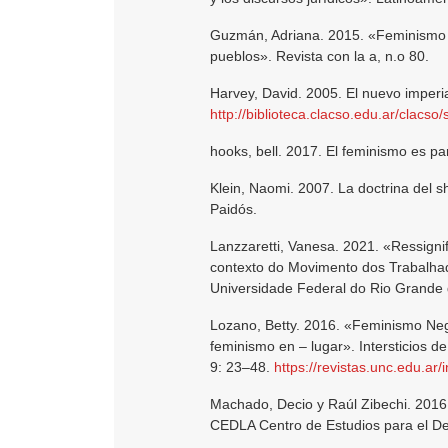
Guzmán, Adriana. 2015. «Feminismo Co
pueblos». Revista con la a, n.o 80.
Harvey, David. 2005. El nuevo imper
http://biblioteca.clacso.edu.ar/clac
hooks, bell. 2017. El feminismo es p
Klein, Naomi. 2007. La doctrina del sh
Paidós.
Lanzzaretti, Vanesa. 2021. «Ressign
contexto do Movimento dos Trabalhad
Universidade Federal do Rio Grande
Lozano, Betty. 2016. «Feminismo Negr
feminismo en – lugar». Intersticios de
9: 23–48.
https://revistas.unc.edu.ar/
Machado, Decio y Raúl Zibechi. 2016.
CEDLA Centro de Estudios para el Des