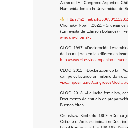
Actas del VII Congreso Argentino Chil
Humanidades de la Universidad de Salt
https://n2t.net/ark:/53698/111235
Chomsky, Noam .2022. «Si dejamos p
(Entrevista de Edinson Bolaños)». R
a-noam-chomsky
CLOC. 1997. «Declaración I Asamblea 
de las mujeres en las diferentes insta
http://www.cloc-viacampesina.net/co
CLOC .2011. «Declaración de la II A
campo cultivando un milenio de vida,
viacampesina.net/congresos/declarac
CLOC .2018. «La lucha feminista, ca
Documento de estudio en preparación
Buenos Aires.
Crenshaw, Kimberlé. 1989. «Demargina
Critique of Antidiscrimination Doctrine
Legal Forum, n.o 1, p.139-167. Dispo