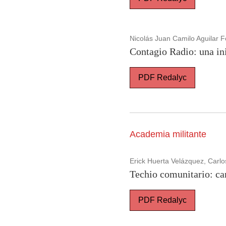
Nicolás Juan Camilo Aguilar F
Contagio Radio: una i
PDF Redalyc
Academia militante
Erick Huerta Velázquez, Carl
Techio comunitario: c
PDF Redalyc