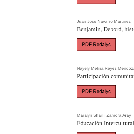
Juan José Navarro Martínez
Benjamin, Debord, histo
PDF Redalyc
Nayely Melina Reyes Mendoza
Participación comunita
PDF Redalyc
Maralyn Shailili Zamora Aray
Educación Intercultural