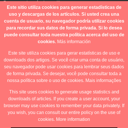
Para consultas técnicas utilice
Este sitio utiliza cookies para generar estadísticas de
contacto@revistanuestramerica.cl
uso y descargas de los artículos. Si usted crea una
cuenta de usuario, su navegador podría utilizar cookies
Toda comunicación respecto a los envíos se deben realizar
para recordar sus datos de forma privada. Si lo desea
a través del OJS.
puede consultar toda nuestra política acerca del uso de
cookies.
Más información
Este site utiliza cookies para gerar estatísticas de uso e
downloads dos artigos. Se você criar uma conta de usuário,
Revista nuestrAmérica publica exclusivamente bajo una
seu navegador pode usar cookies para lembrar seus dados
licencia internacional
Creative Commons Atribución-
de forma privada. Se desejar, você pode consultar toda a
NoComercial-CompartirIgual 4.0
.
nossa política sobre o uso de cookies.
Mais informações
This site uses cookies to generate usage statistics and
downloads of articles. If you create a user account, your
Revista nuestrAmérica ha acordado usar el visor de JATS Studio
browser may use cookies to remember your data privately. If
para publicar a partir de abril de 2026. Para obtener los formatos
you wish, you can consult our entire policy on the use of
descargables ingrese al visor.
cookies.
More information