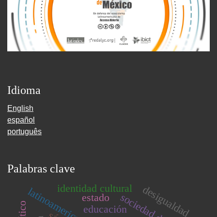
Idioma
English
español
português
Palabras clave
identidad cultural
desigualdad
latinoamericanismo
estado
educación