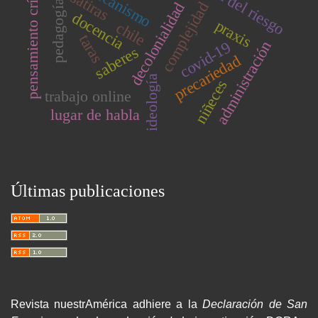
sociedad del riesgo
pensamiento crítico
sátiras
pedagogía
complejidad
decolonialidad
docencia
praxis
chile
taras
administración
covid-19
saberes
precariedad
ideología
niñeces
trabajo online
lugar de habla
Últimas publicaciones
Revista nuestrAmérica adhiere a la
Declaración de San