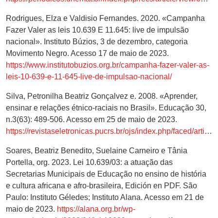
Rodrigues, Elza e Valdisio Fernandes. 2020. «Campanha
Fazer Valer as leis 10.639 E 11.645: live de impulsão
nacional». Instituto Búzios, 3 de dezembro, categoria
Movimento Negro. Acesso 17 de maio de 2023.
https://www.institutobuzios.org.br/campanha-fazer-valer-as-
leis-10-639-e-11-645-live-de-impulsao-nacional/
Silva, Petronilha Beatriz Gonçalvez e. 2008. «Aprender,
ensinar e relações étnico-raciais no Brasil». Educação 30,
n.3(63): 489-506. Acesso em 25 de maio de 2023.
https://revistaseletronicas.pucrs.br/ojs/index.php/faced/article/view/2745
Soares, Beatriz Benedito, Suelaine Carneiro e Tânia
Portella, org. 2023. Lei 10.639/03: a atuação das
Secretarias Municipais de Educação no ensino de história
e cultura africana e afro-brasileira, Edición en PDF. São
Paulo: Instituto Géledes; Instituto Alana. Acesso em 21 de
maio de 2023.
https://alana.org.br/wp-