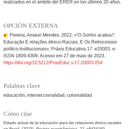
realizados en el ámbito del ERER en los últimos 20 años.
OPCIÓN EXTERNA
Pereira, Amauri Mendes. 2022. «“O Sonho acabou”:
Educação E relações étnico-Raciais, E Os Retrocessos
político-Institucionais». Práxis Educativa 17: e20003. e-
ISSN 1809-4309. Acesso em 27 de maio de 2023.
https://doi.org/10.5212/PraxEduc.v.17.20003.054
Palabras clave
educación
interseccionalidad
colonialidad
Cómo citar
Estado actual de la educación para las relaciones étnico-raciales
en Brasil. (2023).
Revista nuestrAmérica
,
22
, e8434160.