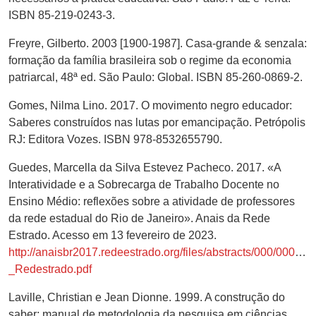
ISBN 85-219-0243-3.
Freyre, Gilberto. 2003 [1900-1987]. Casa-grande & senzala:
formação da família brasileira sob o regime da economia
patriarcal, 48ª ed. São Paulo: Global. ISBN 85-260-0869-2.
Gomes, Nilma Lino. 2017. O movimento negro educador:
Saberes construídos nas lutas por emancipação. Petrópolis
RJ: Editora Vozes. ISBN 978-8532655790.
Guedes, Marcella da Silva Estevez Pacheco. 2017. «A
Interatividade e a Sobrecarga de Trabalho Docente no
Ensino Médio: reflexões sobre a atividade de professores
da rede estadual do Rio de Janeiro». Anais da Rede
Estrado. Acesso em 13 fevereiro de 2023.
http://anaisbr2017.redeestrado.org/files/abstracts/000/000/06
_Redestrado.pdf
Laville, Christian e Jean Dionne. 1999. A construção do
saber: manual de metodologia da pesquisa em ciências