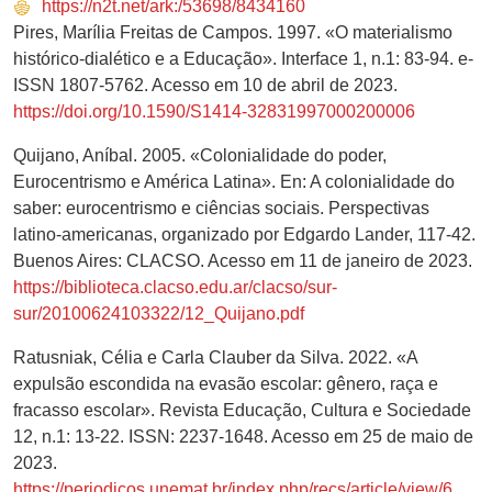
https://n2t.net/ark:/53698/8434160
Pires, Marília Freitas de Campos. 1997. «O materialismo
histórico-dialético e a Educação». Interface 1, n.1: 83-94. e-
ISSN 1807-5762. Acesso em 10 de abril de 2023.
https://doi.org/10.1590/S1414-32831997000200006
Quijano, Aníbal. 2005. «Colonialidade do poder,
Eurocentrismo e América Latina». En: A colonialidade do
saber: eurocentrismo e ciências sociais. Perspectivas
latino-americanas, organizado por Edgardo Lander, 117-42.
Buenos Aires: CLACSO. Acesso em 11 de janeiro de 2023.
https://biblioteca.clacso.edu.ar/clacso/sur-
sur/20100624103322/12_Quijano.pdf
Ratusniak, Célia e Carla Clauber da Silva. 2022. «A
expulsão escondida na evasão escolar: gênero, raça e
fracasso escolar». Revista Educação, Cultura e Sociedade
12, n.1: 13-22. ISSN: 2237-1648. Acesso em 25 de maio de
2023.
https://periodicos.unemat.br/index.php/recs/article/view/6454