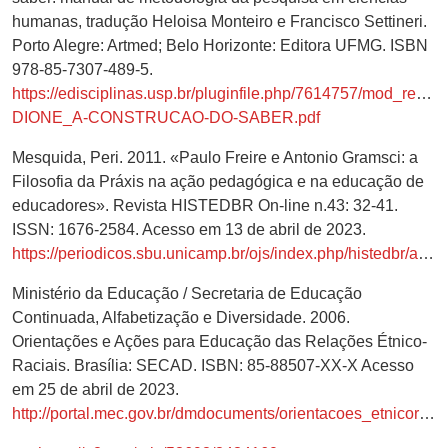
humanas, tradução Heloisa Monteiro e Francisco Settineri.
Porto Alegre: Artmed; Belo Horizonte: Editora UFMG. ISBN
978-85-7307-489-5.
https://edisciplinas.usp.br/pluginfile.php/7614757/mod_resou
DIONE_A-CONSTRUCAO-DO-SABER.pdf
Mesquida, Peri. 2011. «Paulo Freire e Antonio Gramsci: a
Filosofia da Práxis na ação pedagógica e na educação de
educadores». Revista HISTEDBR On-line n.43: 32-41.
ISSN: 1676-2584. Acesso em 13 de abril de 2023.
https://periodicos.sbu.unicamp.br/ojs/index.php/histedbr/article/view/8639926
Ministério da Educação / Secretaria de Educação
Continuada, Alfabetização e Diversidade. 2006.
Orientações e Ações para Educação das Relações Étnico-
Raciais. Brasília: SECAD. ISBN: 85-88507-XX-X Acesso
em 25 de abril de 2023.
http://portal.mec.gov.br/dmdocuments/orientacoes_etnicoraciais.pdf