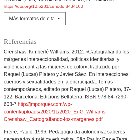
https://doi.org/10.5281/zenodo.8434160
Más formatos de cita
Referencias
Crenshaw, Kimberlé Williams. 2012. «Cartografiando los
márgenes Interseccionalidad, políticas identitarias, y
violencia contra las mujeres de color», traduzido por
Raquel (Lucas) Platero y Javier Sáez. En Intersecciones:
cuerpos y sexualidades en la encrucijada. Temas
contemporáneos, editado por Raquel (Lucas) Platero, 87-
122. Barcelona: Edicions Bellaterra. ISBN 978-84-7290-
603-7
http://jmporquer.com/wp-
content/uploads/2020/11/2020_EdG_Williams-
Crenshaw_Cartografiando-los-margenes.pdf
Freire, Paulo. 1996. Pedagogia da autonomia: saberes
necessários à prática educativa. São Paulo: Paz e Terra.