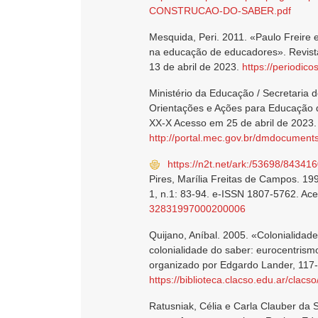
CONSTRUCAO-DO-SABER.pdf
Mesquida, Peri. 2011. «Paulo Freire 
na educação de educadores». Revist
13 de abril de 2023.
https://periodic
Ministério da Educação / Secretaria 
Orientações e Ações para Educação d
XX-X Acesso em 25 de abril de 2023.
http://portal.mec.gov.br/dmdocuments
https://n2t.net/ark:/53698/84341
Pires, Marília Freitas de Campos. 199
1, n.1: 83-94. e-ISSN 1807-5762. Ac
32831997000200006
Quijano, Aníbal. 2005. «Colonialidad
colonialidade do saber: eurocentrismo
organizado por Edgardo Lander, 117
https://biblioteca.clacso.edu.ar/cla
Ratusniak, Célia e Carla Clauber da 