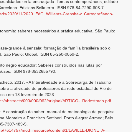
sexualidades en la encrucijada. Temas contemporáneos, editado
Barcelona: Edicions Bellaterra. ISBN 978-84-7290-603-7
loads/2020/11/2020_EdG_Williams-Crenshaw_Cartografiando-
tonomia: saberes necessários à prática educativa. São Paulo:
Casa-grande & senzala: formação da família brasileira sob o
d. São Paulo: Global. ISBN 85-260-0869-2.
o negro educador: Saberes construídos nas lutas por
a Vozes. ISBN 978-8532655790.
acheco. 2017. «A Interatividade e a Sobrecarga de Trabalho
obre a atividade de professores da rede estadual do Rio de
esso em 13 fevereiro de 2023.
iles/abstracts/000/000/062/original/ARTIGO-_Redestrado.pdf
99. A construção do saber: manual de metodologia da pesquisa
a Monteiro e Francisco Settineri. Porto Alegre: Artmed; Belo
85-7307-489-5.
ile.php/7614757/mod_resource/content/1/LAVILLE-DIONE_A-