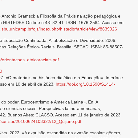
e Antonio Gramsci: a Filosofia da Práxis na ação pedagógica e
a HISTEDBR On-line n.43: 32-41. ISSN: 1676-2584. Acesso em
os.sbu.unicamp.br/ojs/index.php/histedbr/article/view/8639926
de Educação Continuada, Alfabetização e Diversidade. 2006.
as Relações Étnico-Raciais. Brasília: SECAD. ISBN: 85-88507-
/orientacoes_etnicoraciais.pdf
60
7. «O materialismo histórico-dialético e a Educação». Interface
esso em 10 de abril de 2023.
https://doi.org/10.1590/S1414-
e do poder, Eurocentrismo e América Latina». En: A
 e ciências sociais. Perspectivas latino-americanas,
-42. Buenos Aires: CLACSO. Acesso em 11 de janeiro de 2023.
cso/sur-sur/20100624103322/12_Quijano.pdf
Silva. 2022. «A expulsão escondida na evasão escolar: gênero,