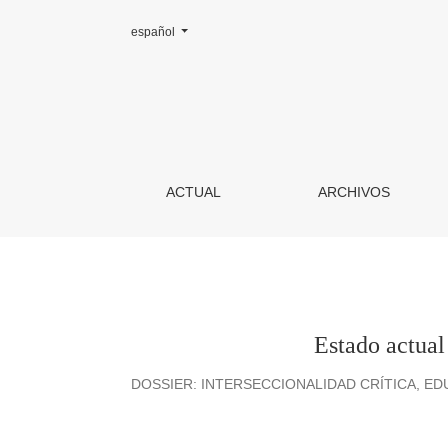
Cambiar el idioma. El actual es:
español
Estado actual de la educación para las relacion
ACTUAL
ARCHIVOS
Estado actual 
DOSSIER: INTERSECCIONALIDAD CRÍTICA, E