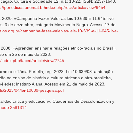
ucação, Cultura e Sociedade 12, n.1: 13-22. ISSN: 2237-1648.
s://periodicos.unemat.br/index.php/recs/article/view/6454
. 2020. «Campanha Fazer Valer as leis 10.639 E 11.645: live
ios, 3 de dezembro, categoria Movimento Negro. Acesso 17 de
uzios.org.br/campanha-fazer-valer-as-leis-10-639-e-11-645-live-
 2008. «Aprender, ensinar e relações étnico-raciais no Brasil».
sso em 25 de maio de 2023.
js/index.php/faced/article/view/2745
rneiro e Tânia Portella, org. 2023. Lei 10.639/03: a atuação
o no ensino de história e cultura africana e afro-brasileira,
 Géledes; Instituto Alana. Acesso em 21 de maio de 2023.
ads/2023/04/lei-10639-pesquisa.pdf
nalidad crítica y educación». Cuadernos de Descolonización y
zenodo.2581314