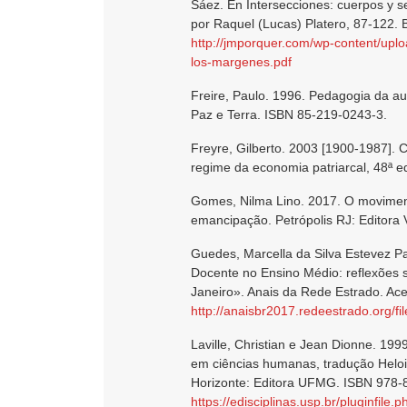
Sáez. En Intersecciones: cuerpos y 
por Raquel (Lucas) Platero, 87-122. 
http://jmporquer.com/wp-content/up
los-margenes.pdf
Freire, Paulo. 1996. Pedagogia da au
Paz e Terra. ISBN 85-219-0243-3.
Freyre, Gilberto. 2003 [1900-1987]. 
regime da economia patriarcal, 48ª e
Gomes, Nilma Lino. 2017. O moviment
emancipação. Petrópolis RJ: Editor
Guedes, Marcella da Silva Estevez P
Docente no Ensino Médio: reflexões s
Janeiro». Anais da Rede Estrado. Ac
http://anaisbr2017.redeestrado.org/f
Laville, Christian e Jean Dionne. 19
em ciências humanas, tradução Helois
Horizonte: Editora UFMG. ISBN 978-
https://edisciplinas.usp.br/pluginf