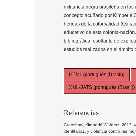
militancia negra brasileña en los
concepto acuñado por Kimberlé C
heridas de la colonialidad (Quija
educativo de esta colonia-nación
bibliográfica resultante de expli
estudios realizados en el ámbito
HTML (portugués (Brasil))
XML-JATS (portugués (Brasil))
Referencias
Crenshaw, Kimberlé Williams. 2012. «
identitarias, y violencia contra las m