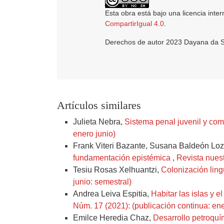
Esta obra está bajo una licencia inte
CompartirIgual 4.0
.
Derechos de autor 2023 Dayana da Si
Artículos similares
Julieta Nebra,
Sistema penal juvenil y co
enero junio)
Frank Viteri Bazante, Susana Baldeón Lo
fundamentación epistémica
,
Revista nuest
Tesiu Rosas Xelhuantzi,
Colonización ling
junio: semestral)
Andrea Leiva Espitia,
Habitar las islas y e
Núm. 17 (2021): (publicación continua: ene
Emilce Heredia Chaz,
Desarrollo petroquí