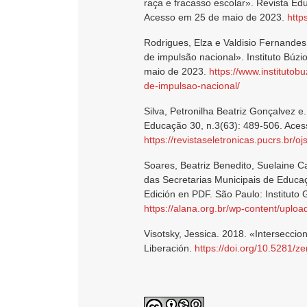
raça e fracasso escolar». Revista Ed
Acesso em 25 de maio de 2023.
http
Rodrigues, Elza e Valdisio Fernandes
de impulsão nacional». Instituto Búz
maio de 2023.
https://www.institutob
de-impulsao-nacional/
Silva, Petronilha Beatriz Gonçalvez e.
Educação 30, n.3(63): 489-506. Ace
https://revistaseletronicas.pucrs.br/o
Soares, Beatriz Benedito, Suelaine Ca
das Secretarias Municipais de Educaçã
Edición en PDF. São Paulo: Instituto
https://alana.org.br/wp-content/uplo
Visotsky, Jessica. 2018. «Interseccio
Liberación.
https://doi.org/10.5281/