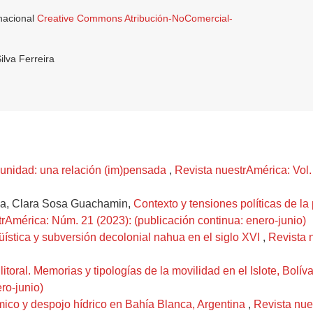
rnacional
Creative Commons Atribución-NoComercial-
lva Ferreira
munidad: una relación (im)pensada
,
Revista nuestrAmérica: Vol.
za, Clara Sosa Guachamin,
Contexto y tensiones políticas de la
rAmérica: Núm. 21 (2023): (publicación continua: enero-junio)
üística y subversión decolonial nahua en el siglo XVI
,
Revista 
l litoral. Memorias y tipologías de la movilidad en el Islote, Bolí
ro-junio)
mico y despojo hídrico en Bahía Blanca, Argentina
,
Revista nue