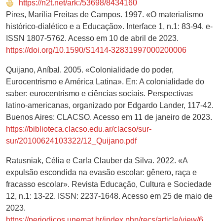
https://n2t.net/ark:/53698/8434160
Pires, Marília Freitas de Campos. 1997. «O materialismo
histórico-dialético e a Educação». Interface 1, n.1: 83-94. e-
ISSN 1807-5762. Acesso em 10 de abril de 2023.
https://doi.org/10.1590/S1414-32831997000200006
Quijano, Aníbal. 2005. «Colonialidade do poder,
Eurocentrismo e América Latina». En: A colonialidade do
saber: eurocentrismo e ciências sociais. Perspectivas
latino-americanas, organizado por Edgardo Lander, 117-42.
Buenos Aires: CLACSO. Acesso em 11 de janeiro de 2023.
https://biblioteca.clacso.edu.ar/clacso/sur-
sur/20100624103322/12_Quijano.pdf
Ratusniak, Célia e Carla Clauber da Silva. 2022. «A
expulsão escondida na evasão escolar: gênero, raça e
fracasso escolar». Revista Educação, Cultura e Sociedade
12, n.1: 13-22. ISSN: 2237-1648. Acesso em 25 de maio de
2023.
https://periodicos.unemat.br/index.php/recs/article/view/6454