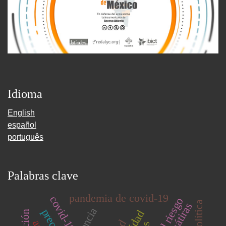
Idioma
English
español
português
Palabras clave
pandemia de covid-19
covid-19
sátiras