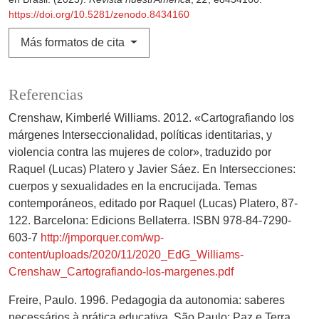
https://doi.org/10.5281/zenodo.8434160
Más formatos de cita
Referencias
Crenshaw, Kimberlé Williams. 2012. «Cartografiando los
márgenes Interseccionalidad, políticas identitarias, y
violencia contra las mujeres de color», traduzido por
Raquel (Lucas) Platero y Javier Sáez. En Intersecciones:
cuerpos y sexualidades en la encrucijada. Temas
contemporáneos, editado por Raquel (Lucas) Platero, 87-
122. Barcelona: Edicions Bellaterra. ISBN 978-84-7290-
603-7
http://jmporquer.com/wp-
content/uploads/2020/11/2020_EdG_Williams-
Crenshaw_Cartografiando-los-margenes.pdf
Freire, Paulo. 1996. Pedagogia da autonomia: saberes
necessários à prática educativa. São Paulo: Paz e Terra.