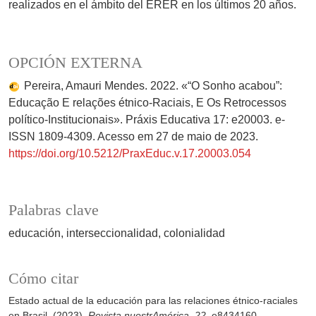
realizados en el ámbito del ERER en los últimos 20 años.
OPCIÓN EXTERNA
Pereira, Amauri Mendes. 2022. «“O Sonho acabou”:
Educação E relações étnico-Raciais, E Os Retrocessos
político-Institucionais». Práxis Educativa 17: e20003. e-
ISSN 1809-4309. Acesso em 27 de maio de 2023.
https://doi.org/10.5212/PraxEduc.v.17.20003.054
Palabras clave
educación
interseccionalidad
colonialidad
Cómo citar
Estado actual de la educación para las relaciones étnico-raciales
en Brasil. (2023).
Revista nuestrAmérica
,
22
, e8434160.