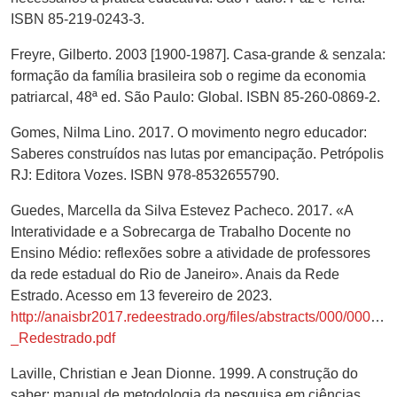
ISBN 85-219-0243-3.
Freyre, Gilberto. 2003 [1900-1987]. Casa-grande & senzala:
formação da família brasileira sob o regime da economia
patriarcal, 48ª ed. São Paulo: Global. ISBN 85-260-0869-2.
Gomes, Nilma Lino. 2017. O movimento negro educador:
Saberes construídos nas lutas por emancipação. Petrópolis
RJ: Editora Vozes. ISBN 978-8532655790.
Guedes, Marcella da Silva Estevez Pacheco. 2017. «A
Interatividade e a Sobrecarga de Trabalho Docente no
Ensino Médio: reflexões sobre a atividade de professores
da rede estadual do Rio de Janeiro». Anais da Rede
Estrado. Acesso em 13 fevereiro de 2023.
http://anaisbr2017.redeestrado.org/files/abstracts/000/000/06
_Redestrado.pdf
Laville, Christian e Jean Dionne. 1999. A construção do
saber: manual de metodologia da pesquisa em ciências