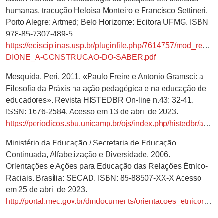
humanas, tradução Heloisa Monteiro e Francisco Settineri.
Porto Alegre: Artmed; Belo Horizonte: Editora UFMG. ISBN
978-85-7307-489-5.
https://edisciplinas.usp.br/pluginfile.php/7614757/mod_resou
DIONE_A-CONSTRUCAO-DO-SABER.pdf
Mesquida, Peri. 2011. «Paulo Freire e Antonio Gramsci: a
Filosofia da Práxis na ação pedagógica e na educação de
educadores». Revista HISTEDBR On-line n.43: 32-41.
ISSN: 1676-2584. Acesso em 13 de abril de 2023.
https://periodicos.sbu.unicamp.br/ojs/index.php/histedbr/article/view/8639926
Ministério da Educação / Secretaria de Educação
Continuada, Alfabetização e Diversidade. 2006.
Orientações e Ações para Educação das Relações Étnico-
Raciais. Brasília: SECAD. ISBN: 85-88507-XX-X Acesso
em 25 de abril de 2023.
http://portal.mec.gov.br/dmdocuments/orientacoes_etnicoraciais.pdf