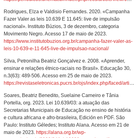
Rodrigues, Elza e Valdisio Fernandes. 2020. «Campanha
Fazer Valer as leis 10.639 E 11.645: live de impulsão
nacional». Instituto Búzios, 3 de dezembro, categoria
Movimento Negro. Acesso 17 de maio de 2023.
https://www.institutobuzios.org.br/campanha-fazer-valer-as-
leis-10-639-e-11-645-live-de-impulsao-nacional/
Silva, Petronilha Beatriz Gonçalvez e. 2008. «Aprender,
ensinar e relações étnico-raciais no Brasil». Educação 30,
n.3(63): 489-506. Acesso em 25 de maio de 2023.
https://revistaseletronicas.pucrs.br/ojs/index.php/faced/article/view/2745
Soares, Beatriz Benedito, Suelaine Carneiro e Tânia
Portella, org. 2023. Lei 10.639/03: a atuação das
Secretarias Municipais de Educação no ensino de história
e cultura africana e afro-brasileira, Edición en PDF. São
Paulo: Instituto Géledes; Instituto Alana. Acesso em 21 de
maio de 2023.
https://alana.org.br/wp-