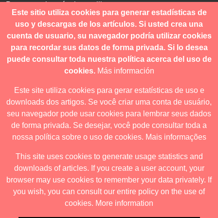
Para consultas técnicas utilice
Este sitio utiliza cookies para generar estadísticas de
contacto@revistanuestramerica.cl
uso y descargas de los artículos. Si usted crea una
cuenta de usuario, su navegador podría utilizar cookies
Toda comunicación respecto a los envíos se deben realizar
para recordar sus datos de forma privada. Si lo desea
a través del OJS.
puede consultar toda nuestra política acerca del uso de
cookies.
Más información
Este site utiliza cookies para gerar estatísticas de uso e
downloads dos artigos. Se você criar uma conta de usuário,
Revista nuestrAmérica publica exclusivamente bajo una
seu navegador pode usar cookies para lembrar seus dados
licencia internacional
Creative Commons Atribución-
de forma privada. Se desejar, você pode consultar toda a
NoComercial-CompartirIgual 4.0
.
nossa política sobre o uso de cookies.
Mais informações
This site uses cookies to generate usage statistics and
downloads of articles. If you create a user account, your
Revista nuestrAmérica ha acordado usar el visor de JATS Studio
browser may use cookies to remember your data privately. If
para publicar a partir de abril de 2026. Para obtener los formatos
you wish, you can consult our entire policy on the use of
descargables ingrese al visor.
cookies.
More information