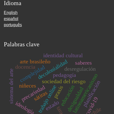
Idioma
English
español
português
Palabras clave
identidad cultural
arte brasileño
decolonialidad
saberes
docencia
complejidad
desregulación
sistema del arte
pedagogía
latinoamericanismo
sociedad del riesgo
planificación
niñeces
educación
trabajo online
precariedad
praxis
desigualdad
sátiras
covid-19
estado
ideología
taras
chile