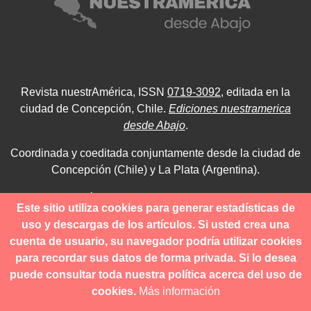
Revista nuestrAmérica, ISSN
0719-3092
, editada en la
ciudad de Concepción, Chile.
Ediciones nuestramerica
desde Abajo
.
Coordinada y coeditada conjuntamente desde la ciudad de
Concepción (Chile) y La Plata (Argentina).
Para consultas técnicas utilice
Este sitio utiliza cookies para generar estadísticas de
contacto@revistanuestramerica.cl
uso y descargas de los artículos. Si usted crea una
cuenta de usuario, su navegador podría utilizar cookies
Toda comunicación respecto a los envíos se deben realizar
para recordar sus datos de forma privada. Si lo desea
a través del OJS.
puede consultar toda nuestra política acerca del uso de
cookies.
Más información