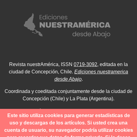
Revista nuestrAmérica, ISSN
0719-3092
, editada en la
ciudad de Concepción, Chile.
Ediciones nuestramerica
desde Abajo
.
Coordinada y coeditada conjuntamente desde la ciudad de
Concepción (Chile) y La Plata (Argentina).
Para consultas técnicas utilice
Este sitio utiliza cookies para generar estadísticas de
contacto@revistanuestramerica.cl
uso y descargas de los artículos. Si usted crea una
cuenta de usuario, su navegador podría utilizar cookies
Toda comunicación respecto a los envíos se deben realizar