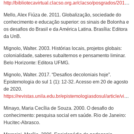
http://bibliotecavirtual.clacso.org.ar/clacso/posgrados/20120914120239/PoliticasdeEvaluacionUniversitaria.pdf
Mello, Alex Fiúza de. 2011. Globalização, sociedade do
conhecimento e educação superior: os sinais de Bolonha e
os desafios do Brasil e da América Latina. Brasília: Editora
da UnB.
Mignolo, Walter. 2003. Histórias locais, projetos globais:
colonialidade, saberes subalternos e pensamento liminar.
Belo Horizonte: Editora UFMG.
Mignolo, Walter. 2017. “Desafios decoloniais hoje”.
Epistemologia do sul 1 (1): 12-32. Acesso em 20 de agosto
de 2020.
https://revistas.unila.edu.br/epistemologiasdosul/article/view/772/645
Minayo, Maria Cecília de Souza. 2000. O desafio do
conhecimento: pesquisa social em saúde. Rio de Janeiro:
Hucitec-Abrasco.