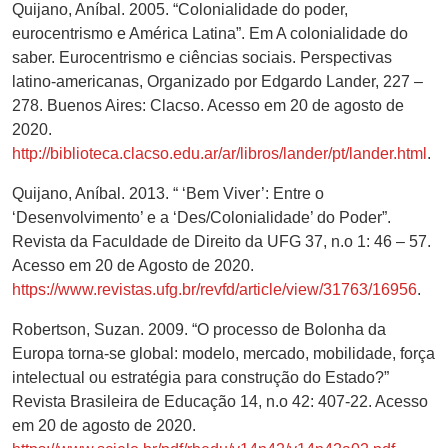
Quijano, Aníbal. 2005. “Colonialidade do poder,
eurocentrismo e América Latina”. Em A colonialidade do
saber. Eurocentrismo e ciências sociais. Perspectivas
latino-americanas, Organizado por Edgardo Lander, 227 –
278. Buenos Aires: Clacso. Acesso em 20 de agosto de
2020.
http://biblioteca.clacso.edu.ar/ar/libros/lander/pt/lander.html
.
Quijano, Aníbal. 2013. “ ‘Bem Viver’: Entre o
‘Desenvolvimento’ e a ‘Des/Colonialidade’ do Poder”.
Revista da Faculdade de Direito da UFG 37, n.o 1: 46 – 57.
Acesso em 20 de Agosto de 2020.
https://www.revistas.ufg.br/revfd/article/view/31763/16956
.
Robertson, Suzan. 2009. “O processo de Bolonha da
Europa torna-se global: modelo, mercado, mobilidade, força
intelectual ou estratégia para construção do Estado?”
Revista Brasileira de Educação 14, n.o 42: 407-22. Acesso
em 20 de agosto de 2020.