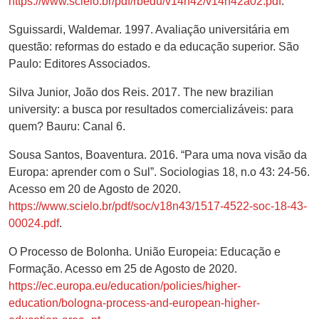
https://www.scielo.br/pdf/rbedu/v14n42/v14n42a02.pdf
.
Sguissardi, Waldemar. 1997. Avaliação universitária em
questão: reformas do estado e da educação superior. São
Paulo: Editores Associados.
Silva Junior, João dos Reis. 2017. The new brazilian
university: a busca por resultados comercializáveis: para
quem? Bauru: Canal 6.
Sousa Santos, Boaventura. 2016. “Para uma nova visão da
Europa: aprender com o Sul”. Sociologias 18, n.o 43: 24-56.
Acesso em 20 de Agosto de 2020.
https://www.scielo.br/pdf/soc/v18n43/1517-4522-soc-18-43-
00024.pdf
.
O Processo de Bolonha. União Europeia: Educação e
Formação. Acesso em 25 de Agosto de 2020.
https://ec.europa.eu/education/policies/higher-
education/bologna-process-and-european-higher-