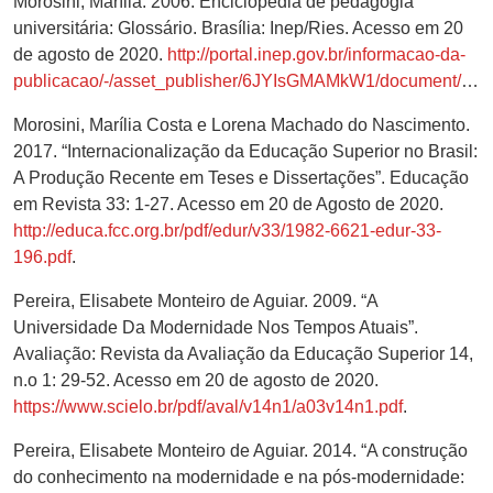
Morosini, Marília. 2006. Enciclopédia de pedagogia
universitária: Glossário. Brasília: Inep/Ries. Acesso em 20
de agosto de 2020.
http://portal.inep.gov.br/informacao-da-
publicacao/-/asset_publisher/6JYIsGMAMkW1/document/id/489875
Morosini, Marília Costa e Lorena Machado do Nascimento.
2017. “Internacionalização da Educação Superior no Brasil:
A Produção Recente em Teses e Dissertações”. Educação
em Revista 33: 1-27. Acesso em 20 de Agosto de 2020.
http://educa.fcc.org.br/pdf/edur/v33/1982-6621-edur-33-
196.pdf
.
Pereira, Elisabete Monteiro de Aguiar. 2009. “A
Universidade Da Modernidade Nos Tempos Atuais”.
Avaliação: Revista da Avaliação da Educação Superior 14,
n.o 1: 29-52. Acesso em 20 de agosto de 2020.
https://www.scielo.br/pdf/aval/v14n1/a03v14n1.pdf
.
Pereira, Elisabete Monteiro de Aguiar. 2014. “A construção
do conhecimento na modernidade e na pós-modernidade: