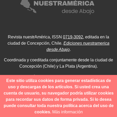
Revista nuestrAmérica, ISSN
0719-3092
, editada en la
ciudad de Concepción, Chile.
Ediciones nuestramerica
desde Abajo
.
Coordinada y coeditada conjuntamente desde la ciudad de
Concepción (Chile) y La Plata (Argentina).
Para consultas técnicas utilice
Este sitio utiliza cookies para generar estadísticas de
contacto@revistanuestramerica.cl
uso y descargas de los artículos. Si usted crea una
cuenta de usuario, su navegador podría utilizar cookies
Toda comunicación respecto a los envíos se deben realizar
para recordar sus datos de forma privada. Si lo desea
a través del OJS.
puede consultar toda nuestra política acerca del uso de
cookies.
Más información