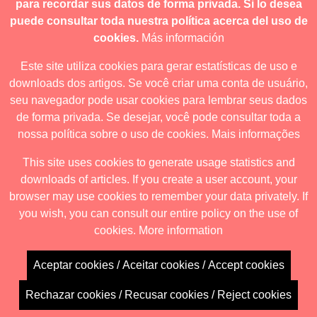
para recordar sus datos de forma privada. Si lo desea
puede consultar toda nuestra política acerca del uso de
cookies.
Más información
Este site utiliza cookies para gerar estatísticas de uso e
downloads dos artigos. Se você criar uma conta de usuário,
seu navegador pode usar cookies para lembrar seus dados
de forma privada. Se desejar, você pode consultar toda a
nossa política sobre o uso de cookies.
Mais informações
This site uses cookies to generate usage statistics and
downloads of articles. If you create a user account, your
browser may use cookies to remember your data privately. If
you wish, you can consult our entire policy on the use of
cookies.
More information
Aceptar cookies / Aceitar cookies / Accept cookies
Rechazar cookies / Recusar cookies / Reject cookies