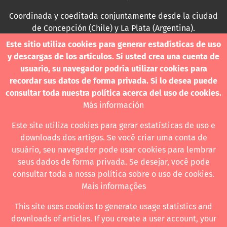
Coordinada y coeditada conjuntamente desde la ciudad
de Concepción (Chile) y La Plata (Argentina).
Este sitio utiliza cookies para generar estadísticas de uso
Para consultas técnicas utilice
y descargas de los artículos. Si usted crea una cuenta de
contacto@revistanuestramerica.cl
usuario, su navegador podría utilizar cookies para
recordar sus datos de forma privada. Si lo desea puede
Toda comunicación respecto a los envíos se deben
consultar toda nuestra política acerca del uso de cookies.
realizar a través del OJS.
Más información
Este site utiliza cookies para gerar estatísticas de uso e
downloads dos artigos. Se você criar uma conta de
usuário, seu navegador pode usar cookies para lembrar
Revista nuestrAmérica publica exclusivamente bajo una
seus dados de forma privada. Se desejar, você pode
licencia internacional
Creative Commons Atribución-
consultar toda a nossa política sobre o uso de cookies.
NoComercial-CompartirIgual 4.0
.
Mais informações
This site uses cookies to generate usage statistics and
downloads of articles. If you create a user account, your
Revista nuestrAmérica ha acordado usar el visor de JATS Studio