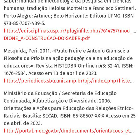
saber: manual de metodologia da pesquisa em ciências
humanas, tradução Heloisa Monteiro e Francisco Settineri.
Porto Alegre: Artmed; Belo Horizonte: Editora UFMG. ISBN
978-85-7307-489-5.
https://edisciplinas.usp.br/pluginfile.php/7614757/mod_re
DIONE_A-CONSTRUCAO-DO-SABER.pdf
Mesquida, Peri. 2011. «Paulo Freire e Antonio Gramsci: a
Filosofia da Práxis na ação pedagógica e na educação de
educadores». Revista HISTEDBR On-line n.43: 32-41. ISSN:
1676-2584. Acesso em 13 de abril de 2023.
https://periodicos.sbu.unicamp.br/ojs/index.php/histedbr/article/view/8639926
Ministério da Educação / Secretaria de Educação
Continuada, Alfabetização e Diversidade. 2006.
Orientações e Ações para Educação das Relações Étnico-
Raciais. Brasília: SECAD. ISBN: 85-88507-XX-X Acesso em 25
de abril de 2023.
http://portal.mec.gov.br/dmdocuments/orientacoes_etnicoraciais.pdf