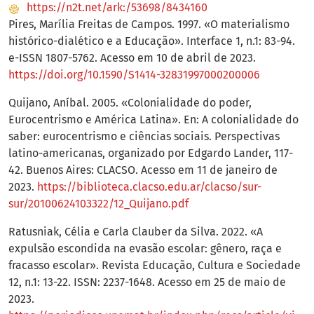
https://n2t.net/ark:/53698/8434160
Pires, Marília Freitas de Campos. 1997. «O materialismo
histórico-dialético e a Educação». Interface 1, n.1: 83-94.
e-ISSN 1807-5762. Acesso em 10 de abril de 2023.
https://doi.org/10.1590/S1414-32831997000200006
Quijano, Aníbal. 2005. «Colonialidade do poder,
Eurocentrismo e América Latina». En: A colonialidade do
saber: eurocentrismo e ciências sociais. Perspectivas
latino-americanas, organizado por Edgardo Lander, 117-
42. Buenos Aires: CLACSO. Acesso em 11 de janeiro de
2023.
https://biblioteca.clacso.edu.ar/clacso/sur-
sur/20100624103322/12_Quijano.pdf
Ratusniak, Célia e Carla Clauber da Silva. 2022. «A
expulsão escondida na evasão escolar: gênero, raça e
fracasso escolar». Revista Educação, Cultura e Sociedade
12, n.1: 13-22. ISSN: 2237-1648. Acesso em 25 de maio de
2023.