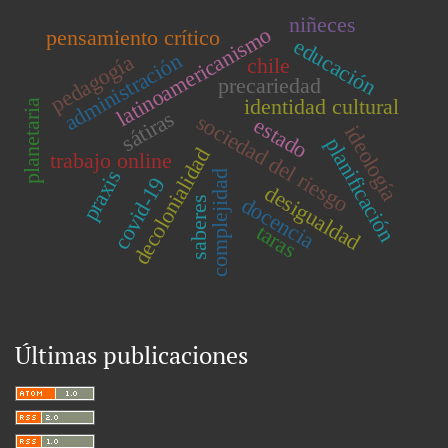
niñeces
latinoamericanismo
pensamiento crítico
educación
administración
pedagogía
chile
precariedad
identidad cultural
planetaria
sátiras
sociedad del riesgo
estado
ideología
planificación
decolonialidad
trabajo online
praxis
complejidad
covid-19
desigualdad
docencia
saberes
taras
Últimas publicaciones