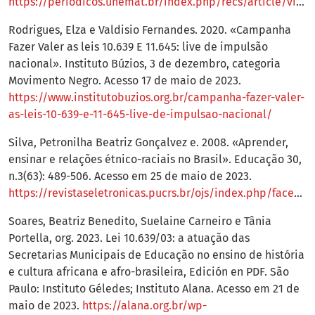
https://periodicos.unemat.br/index.php/recs/article/view/6454
Rodrigues, Elza e Valdisio Fernandes. 2020. «Campanha
Fazer Valer as leis 10.639 E 11.645: live de impulsão
nacional». Instituto Búzios, 3 de dezembro, categoria
Movimento Negro. Acesso 17 de maio de 2023.
https://www.institutobuzios.org.br/campanha-fazer-valer-
as-leis-10-639-e-11-645-live-de-impulsao-nacional/
Silva, Petronilha Beatriz Gonçalvez e. 2008. «Aprender,
ensinar e relações étnico-raciais no Brasil». Educação 30,
n.3(63): 489-506. Acesso em 25 de maio de 2023.
https://revistaseletronicas.pucrs.br/ojs/index.php/faced/article/view/2745
Soares, Beatriz Benedito, Suelaine Carneiro e Tânia
Portella, org. 2023. Lei 10.639/03: a atuação das
Secretarias Municipais de Educação no ensino de história
e cultura africana e afro-brasileira, Edición en PDF. São
Paulo: Instituto Géledes; Instituto Alana. Acesso em 21 de
maio de 2023.
https://alana.org.br/wp-