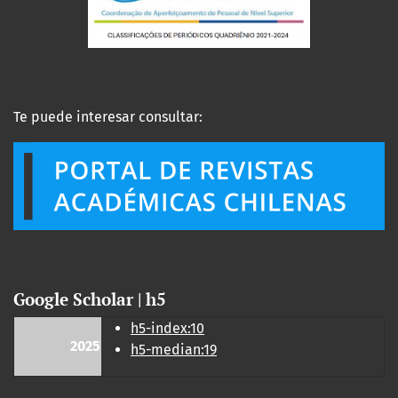
Te puede interesar consultar:
Google Scholar | h5
h5-index:10
2025
h5-median:19