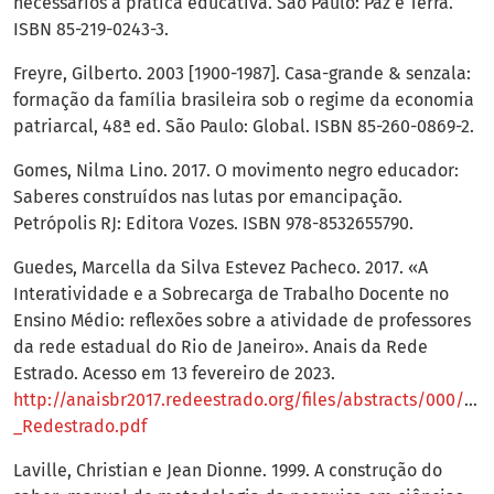
necessários à prática educativa. São Paulo: Paz e Terra.
ISBN 85-219-0243-3.
Freyre, Gilberto. 2003 [1900-1987]. Casa-grande & senzala:
formação da família brasileira sob o regime da economia
patriarcal, 48ª ed. São Paulo: Global. ISBN 85-260-0869-2.
Gomes, Nilma Lino. 2017. O movimento negro educador:
Saberes construídos nas lutas por emancipação.
Petrópolis RJ: Editora Vozes. ISBN 978-8532655790.
Guedes, Marcella da Silva Estevez Pacheco. 2017. «A
Interatividade e a Sobrecarga de Trabalho Docente no
Ensino Médio: reflexões sobre a atividade de professores
da rede estadual do Rio de Janeiro». Anais da Rede
Estrado. Acesso em 13 fevereiro de 2023.
http://anaisbr2017.redeestrado.org/files/abstracts/000/00
_Redestrado.pdf
Laville, Christian e Jean Dionne. 1999. A construção do