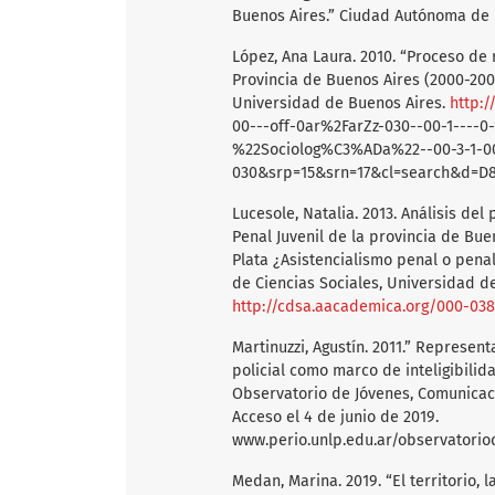
Buenos Aires.” Ciudad Autónoma de 
López, Ana Laura. 2010. “Proceso de r
Provincia de Buenos Aires (2000-2009
Universidad de Buenos Aires.
http:/
00---off-0ar%2FarZz-030--00-1----0-1
%22Sociolog%C3%ADa%22--00-3-1-00
030&srp=15&srn=17&cl=search&d=D
Lucesole, Natalia. 2013. Análisis d
Penal Juvenil de la provincia de Bue
Plata ¿Asistencialismo penal o penal
de Ciencias Sociales, Universidad d
http://cdsa.aacademica.org/000-03
Martinuzzi, Agustín. 2011.” Represent
policial como marco de inteligibilid
Observatorio de Jóvenes, Comunicac
Acceso el 4 de junio de 2019.
www.perio.unlp.edu.ar/observatorio
Medan, Marina. 2019. “El territorio,