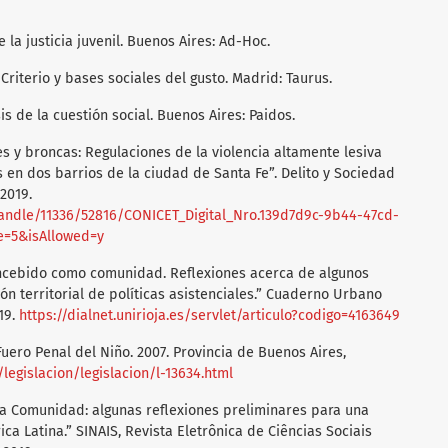
e la justicia juvenil. Buenos Aires: Ad-Hoc.
. Criterio y bases sociales del gusto. Madrid: Taurus.
s de la cuestión social. Buenos Aires: Paidos.
nes y broncas: Regulaciones de la violencia altamente lesiva
 en dos barrios de la ciudad de Santa Fe”. Delito y Sociedad
 2019.
/handle/11336/52816/CONICET_Digital_Nro.139d7d9c-9b44-47cd-
=5&isAllowed=y
 concebido como comunidad. Reflexiones acerca de algunos
ón territorial de políticas asistenciales.” Cuaderno Urbano
019.
https://dialnet.unirioja.es/servlet/articulo?codigo=4163649
Fuero Penal del Niño. 2007. Provincia de Buenos Aires,
legislacion/legislacion/l-13634.html
 la Comunidad: algunas reflexiones preliminares para una
ca Latina.” SINAIS, Revista Eletrônica de Ciências Sociais