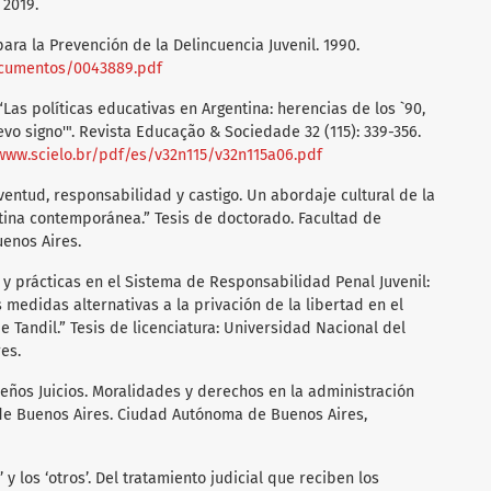
 2019.
ara la Prevención de la Delincuencia Juvenil. 1990.
documentos/0043889.pdf
“Las políticas educativas en Argentina: herencias de los `90,
vo signo'". Revista Educação & Sociedade 32 (115): 339-356.
/www.scielo.br/pdf/es/v32n115/v32n115a06.pdf
uventud, responsabilidad y castigo. Un abordaje cultural de la
ntina contemporánea.” Tesis de doctorado. Facultad de
uenos Aires.
s y prácticas en el Sistema de Responsabilidad Penal Juvenil:
 medidas alternativas a la privación de la libertad en el
e Tandil.” Tesis de licenciatura: Universidad Nacional del
es.
ueños Juicios. Moralidades y derechos en la administración
 de Buenos Aires. Ciudad Autónoma de Buenos Aires,
 y los ‘otros’. Del tratamiento judicial que reciben los