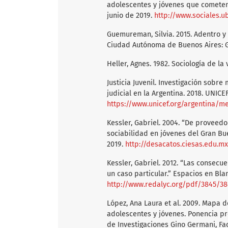
adolescentes y jóvenes que cometen d
junio de 2019.
http://www.sociales
Guemureman, Silvia. 2015. Adentro y 
Ciudad Autónoma de Buenos Aires: Gr
Heller, Agnes. 1982. Sociología de la
Justicia Juvenil. Investigación sobre
judicial en la Argentina. 2018. UNICEF
https://www.unicef.org/argentina/me
Kessler, Gabriel. 2004. “De proveedo
sociabilidad en jóvenes del Gran Bue
2019.
http://desacatos.ciesas.edu.
Kessler, Gabriel. 2012. “Las consecue
un caso particular.” Espacios en Blan
http://www.redalyc.org/pdf/3845/3
López, Ana Laura et al. 2009. Mapa d
adolescentes y jóvenes. Ponencia pr
de Investigaciones Gino Germani, Fa