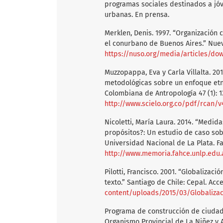
programas sociales destinados a jóve
urbanas. En prensa.
Merklen, Denis. 1997. “Organización 
el conurbano de Buenos Aires.” Nueva
https://nuso.org/media/articles/do
Muzzopappa, Eva y Carla Villalta. 2
metodológicas sobre un enfoque etno
Colombiana de Antropología 47 (1): 1
http://www.scielo.org.co/pdf/rcan/
Nicoletti, María Laura. 2014. “Medid
propósitos?: Un estudio de caso sobr
Universidad Nacional de La Plata. F
http://www.memoria.fahce.unlp.edu.a
Pilotti, Francisco. 2001. “Globalizac
texto.” Santiago de Chile: Cepal. Acc
content/uploads/2015/03/Globaliza
Programa de construcción de ciudada
Organismo Provincial de La Niñez y 