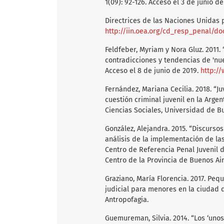
1(09): 92-126. Acceso el 3 de junio de
Directrices de las Naciones Unidas p
http://iin.oea.org/cd_resp_penal/
Feldfeber, Myriam y Nora Gluz. 2011. 
contradicciones y tendencias de 'nue
Acceso el 8 de junio de 2019.
http:/
Fernández, Mariana Cecilia. 2018. “J
cuestión criminal juvenil en la Arge
Ciencias Sociales, Universidad de B
González, Alejandra. 2015. “Discurso
análisis de la implementación de las
Centro de Referencia Penal Juvenil d
Centro de la Provincia de Buenos Air
Graziano, María Florencia. 2017. Peq
judicial para menores en la ciudad
Antropofagia.
Guemureman, Silvia. 2014. “Los ‘unos’