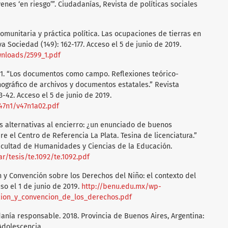
nes ‘en riesgo’”. Ciudadanías, Revista de políticas sociales
comunitaria y práctica política. Las ocupaciones de tierras en
 Sociedad (149): 162-177. Acceso el 5 de junio de 2019.
wnloads/2599_1.pdf
011. “Los documentos como campo. Reflexiones teórico-
gráfico de archivos y documentos estatales.” Revista
3-42. Acceso el 5 de junio de 2019.
v47n1/v47n1a02.pdf
as alternativas al encierro: ¿un enunciado de buenos
e el Centro de Referencia La Plata. Tesina de licenciatura.”
acultad de Humanidades y Ciencias de la Educación.
r/tesis/te.1092/te.1092.pdf
ión y Convención sobre los Derechos del Niño: el contexto del
eso el 1 de junio de 2019.
http://benu.edu.mx/wp-
cion_y_convencion_de_los_derechos.pdf
nía responsable. 2018. Provincia de Buenos Aires, Argentina:
Adolescencia.