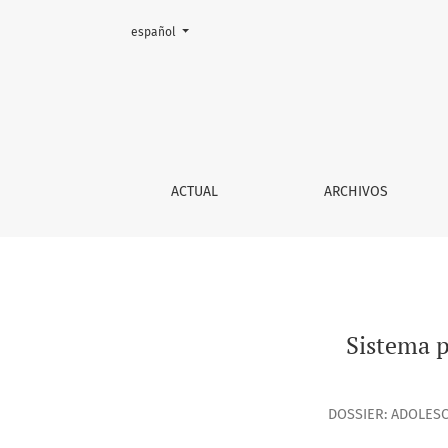
Cambiar el idioma. El actual es:
español
Sistema penal juvenil y comunidad: una rela
ACTUAL
ARCHIVOS
Sistema p
DOSSIER: ADOLESC