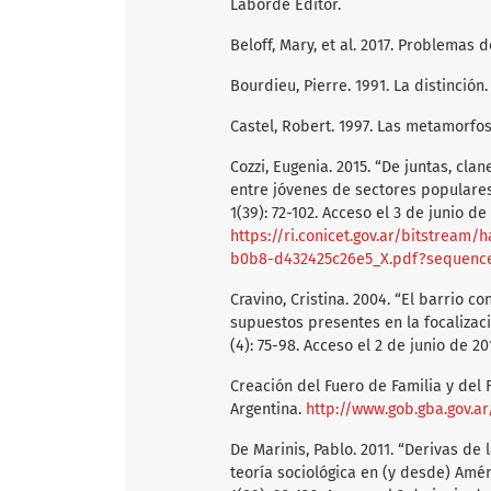
Laborde Editor.
Beloff, Mary, et al. 2017. Problemas d
Bourdieu, Pierre. 1991. La distinción
Castel, Robert. 1997. Las metamorfosi
Cozzi, Eugenia. 2015. “De juntas, cla
entre jóvenes de sectores populares
1(39): 72-102. Acceso el 3 de junio de
https://ri.conicet.gov.ar/bitstream
b0b8-d432425c26e5_X.pdf?sequence
Cravino, Cristina. 2004. “El barrio
supuestos presentes en la focalizaci
(4): 75-98. Acceso el 2 de junio de 2
Creación del Fuero de Familia y del 
Argentina.
http://www.gob.gba.gov.ar/
De Marinis, Pablo. 2011. “Derivas de
teoría sociológica en (y desde) Améri