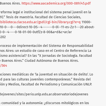
Buenos Aires.
https://www.aacademica.org/000-089/45.pdf
eforma legal e institucional del sistema penal juvenil en la
).” Tesis de maestría. Facultad de Ciencias Sociales,
/biblioteca.clacso.edu.ar/gsdl/cgi-bin/library.cgi?e=q
11000-
0-0---0---0direct-10-DS--4-------0-0l--11-es-Zz-1---20 about-
-0--4----0-18-01-00-0utfZz-8-00&a=d&c=ar/ar
8202
el proceso de implementación del Sistema de Responsabilidad
nos Aires: un estudio de caso en el Centro de Referencia La
ismo asistencial? En las “X Jornadas de Sociología. Facultad
e Buenos Aires.” Ciudad Autónoma de Buenos Aires.
8/564
aciones mediáticas de ‘la juventud en situación de delito’. Lo
ad para las culturas juveniles contemporáneas.” Revista del
ión y Medios, Facultad de Periodismo y Comunicación UNLP.
dejovenes/sites/perio.unlp.edu.ar.observatoriodejovenes
 la comunidad y la autonomía: ¿discursos mitológicos en los