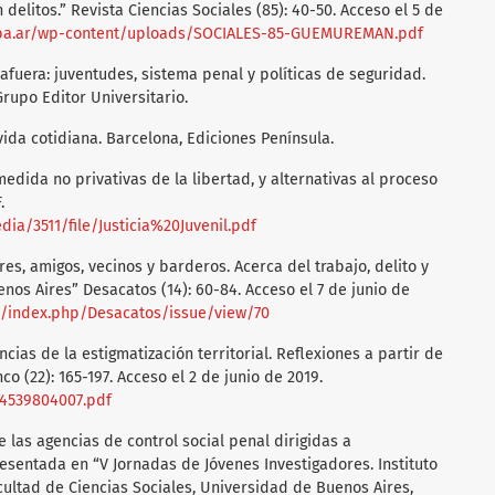
elitos.” Revista Ciencias Sociales (85): 40-50. Acceso el 5 de
.uba.ar/wp-content/uploads/SOCIALES-85-GUEMUREMAN.pdf
afuera: juventudes, sistema penal y políticas de seguridad.
upo Editor Universitario.
 vida cotidiana. Barcelona, Ediciones Península.
 medida no privativas de la libertad, y alternativas al proceso
.
dia/3511/file/Justicia%20Juvenil.pdf
res, amigos, vecinos y barderos. Acerca del trabajo, delito y
nos Aires” Desacatos (14): 60-84. Acceso el 7 de junio de
mx/index.php/Desacatos/issue/view/70
ncias de la estigmatización territorial. Reflexiones a partir de
co (22): 165-197. Acceso el 2 de junio de 2019.
84539804007.pdf
e las agencias de control social penal dirigidas a
esentada en “V Jornadas de Jóvenes Investigadores. Instituto
cultad de Ciencias Sociales, Universidad de Buenos Aires,