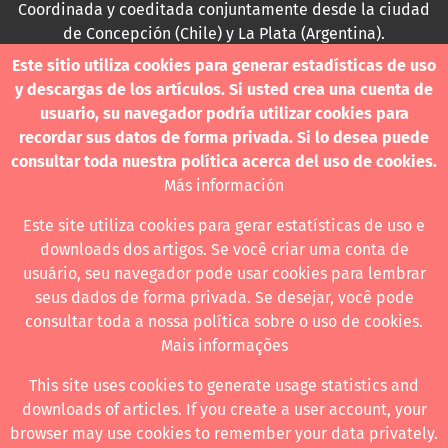
Coordinada y coeditada conjuntamente desde la ciudad
de Concepción (Chile) y La Plata (Argentina).
Este sitio utiliza cookies para generar estadísticas de uso
Para consultas técnicas utilice
y descargas de los artículos. Si usted crea una cuenta de
contacto@revistanuestramerica.cl
usuario, su navegador podría utilizar cookies para
recordar sus datos de forma privada. Si lo desea puede
Toda comunicación respecto a los envíos se deben
consultar toda nuestra política acerca del uso de cookies.
realizar a través del OJS.
Más información
Este site utiliza cookies para gerar estatísticas de uso e
downloads dos artigos. Se você criar uma conta de
usuário, seu navegador pode usar cookies para lembrar
Revista nuestrAmérica publica exclusivamente bajo una
seus dados de forma privada. Se desejar, você pode
licencia internacional
Creative Commons Atribución-
consultar toda a nossa política sobre o uso de cookies.
NoComercial-CompartirIgual 4.0
.
Mais informações
This site uses cookies to generate usage statistics and
downloads of articles. If you create a user account, your
Revista nuestrAmérica ha acordado usar el visor de JATS Studio
browser may use cookies to remember your data privately.
para publicar a partir de abril de 2026. Para obtener los formatos