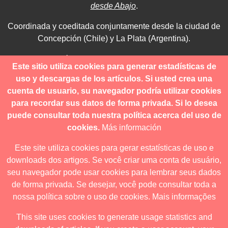
desde Abajo
.
Coordinada y coeditada conjuntamente desde la ciudad de
Concepción (Chile) y La Plata (Argentina).
Para consultas técnicas utilice
Este sitio utiliza cookies para generar estadísticas de
contacto@revistanuestramerica.cl
uso y descargas de los artículos. Si usted crea una
cuenta de usuario, su navegador podría utilizar cookies
Toda comunicación respecto a los envíos se deben realizar
para recordar sus datos de forma privada. Si lo desea
a través del OJS.
puede consultar toda nuestra política acerca del uso de
cookies.
Más información
Este site utiliza cookies para gerar estatísticas de uso e
downloads dos artigos. Se você criar uma conta de usuário,
Revista nuestrAmérica publica exclusivamente bajo una
seu navegador pode usar cookies para lembrar seus dados
licencia internacional
Creative Commons Atribución-
de forma privada. Se desejar, você pode consultar toda a
NoComercial-CompartirIgual 4.0
.
nossa política sobre o uso de cookies.
Mais informações
This site uses cookies to generate usage statistics and