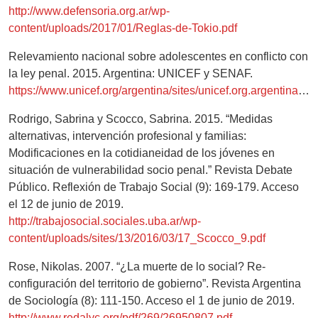
http://www.defensoria.org.ar/wp-
content/uploads/2017/01/Reglas-de-Tokio.pdf
Relevamiento nacional sobre adolescentes en conflicto con
la ley penal. 2015. Argentina: UNICEF y SENAF.
https://www.unicef.org/argentina/sites/unicef.org.argentina/files/201804/PROTECCION_AdolescConflictoLeyPenal_Final.pdf
Rodrigo, Sabrina y Scocco, Sabrina. 2015. “Medidas
alternativas, intervención profesional y familias:
Modificaciones en la cotidianeidad de los jóvenes en
situación de vulnerabilidad socio penal.” Revista Debate
Público. Reflexión de Trabajo Social (9): 169-179. Acceso
el 12 de junio de 2019.
http://trabajosocial.sociales.uba.ar/wp-
content/uploads/sites/13/2016/03/17_Scocco_9.pdf
Rose, Nikolas. 2007. “¿La muerte de lo social? Re-
configuración del territorio de gobierno”. Revista Argentina
de Sociología (8): 111-150. Acceso el 1 de junio de 2019.
http://www.redalyc.org/pdf/269/26950807.pdf