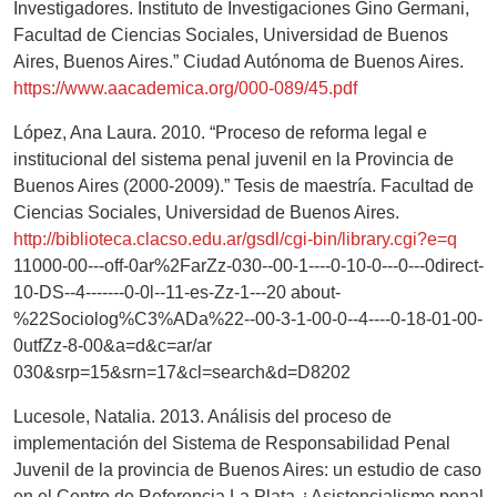
Investigadores. Instituto de Investigaciones Gino Germani,
Facultad de Ciencias Sociales, Universidad de Buenos
Aires, Buenos Aires.” Ciudad Autónoma de Buenos Aires.
https://www.aacademica.org/000-089/45.pdf
López, Ana Laura. 2010. “Proceso de reforma legal e
institucional del sistema penal juvenil en la Provincia de
Buenos Aires (2000-2009).” Tesis de maestría. Facultad de
Ciencias Sociales, Universidad de Buenos Aires.
http://biblioteca.clacso.edu.ar/gsdl/cgi-bin/library.cgi?e=q
11000-00---off-0ar%2FarZz-030--00-1----0-10-0---0---0direct-
10-DS--4-------0-0l--11-es-Zz-1---20 about-
%22Sociolog%C3%ADa%22--00-3-1-00-0--4----0-18-01-00-
0utfZz-8-00&a=d&c=ar/ar
030&srp=15&srn=17&cl=search&d=D8202
Lucesole, Natalia. 2013. Análisis del proceso de
implementación del Sistema de Responsabilidad Penal
Juvenil de la provincia de Buenos Aires: un estudio de caso
en el Centro de Referencia La Plata ¿Asistencialismo penal