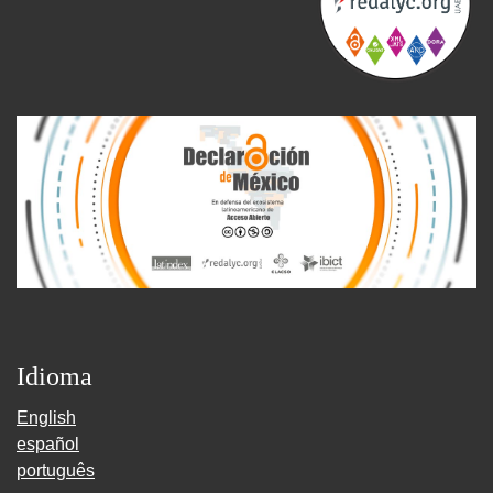
Idioma
English
español
português