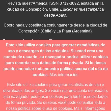
Revista nuestrAmérica, ISSN
0719-3092
, editada en la
ciudad de Concepción, Chile.
Ediciones nuestramerica
desde Abajo
.
Coordinada y coeditada conjuntamente desde la ciudad de
Concepción (Chile) y La Plata (Argentina).
Para consultas técnicas utilice
Este sitio utiliza cookies para generar estadísticas de
contacto@revistanuestramerica.cl
uso y descargas de los artículos. Si usted crea una
cuenta de usuario, su navegador podría utilizar cookies
Toda comunicación respecto a los envíos se deben realizar
para recordar sus datos de forma privada. Si lo desea
a través del OJS.
puede consultar toda nuestra política acerca del uso de
cookies.
Más información
Este site utiliza cookies para gerar estatísticas de uso e
downloads dos artigos. Se você criar uma conta de usuário,
Revista nuestrAmérica publica exclusivamente bajo una
seu navegador pode usar cookies para lembrar seus dados
licencia internacional
Creative Commons Atribución-
de forma privada. Se desejar, você pode consultar toda a
NoComercial-CompartirIgual 4.0
.
nossa política sobre o uso de cookies.
Mais informações