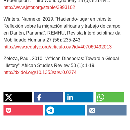
Redemption”. Third World Quarterly 18 (5): 821-841.
http://www.jstor.org/stable/3993102
Winters, Nanneke. 2019. “Haciendo-lugar en tránsito.
Reflexión sobre la migración africana y trabajo de campo
en Darién, Panamá”. REMHU, Revista Interdisciplinar da
Mobilidade Humana 27 (56): 235-243.
http://www.redalyc.org/articulo.oa?id=407060492013
Zeleza, Paul. 2010. “African Diasporas: Toward a Global
History”. African Studies Review 53 (1): 1-19.
http://dx.doi.org/10.1353/arw.0.0274