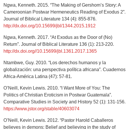
Ngwa, Kenneth. 2015. “The Making of Gershom’s Story: A
Cameroonian Postwar Hermeneutics Reading of Exodus 2”.
Journal of Biblical Literature 134 (4): 855-876.
http://dx.doi.org/10.15699/jbl/1344.2015.1912
Ngwa, Kenneth. 2017. “At Exodus as the Door of (No)
Return”. Journal of Biblical Literature 136 (1): 213-220.
http://dx.doi.org//10.15699/jbl.1361.2017.1365
Ntambwe, Guy. 2010. “Los derechos humanos y la
globalización: una perspectiva política africana”. Cuadernos
Africa-América Latina (47): 57-81.
O’Neill, Kevin Lewis. 2010. “I Want More of You: The
Politics of Christian Eroticism in Postwar Guatemala”.
Comparative Studies in Society and History 52 (1): 131-156.
https://www.jstor.org/stable/40603074
O’Neill, Kevin Lewis. 2012. “Pastor Harold Caballeros
believes in demons: Belief and believing in the study of