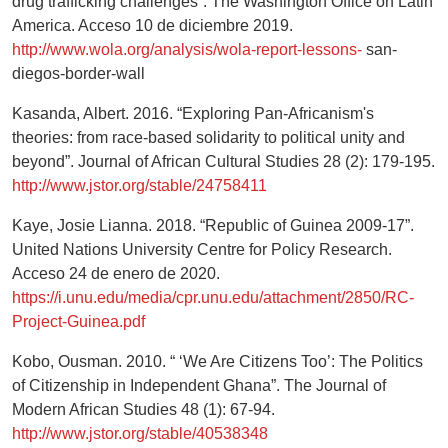
drug trafficking challenges”. The Washington Office on Latin
America. Acceso 10 de diciembre 2019.
http://www.wola.org/analysis/wola-report-lessons-
san-
diegos-border-wall
Kasanda, Albert. 2016. “Exploring Pan-Africanism's
theories: from race-based solidarity to political unity and
beyond”. Journal of African Cultural Studies 28 (2): 179-195.
http://www.jstor.org/stable/24758411
Kaye, Josie Lianna. 2018. “Republic of Guinea 2009-17”.
United Nations University Centre for Policy Research.
Acceso 24 de enero de 2020.
https://i.unu.edu/media/cpr.unu.edu/attachment/2850/RC-
Project-Guinea.pdf
Kobo, Ousman. 2010. “ ‘We Are Citizens Too’: The Politics
of Citizenship in Independent Ghana”. The Journal of
Modern African Studies 48 (1): 67-94.
http://www.jstor.org/stable/40538348