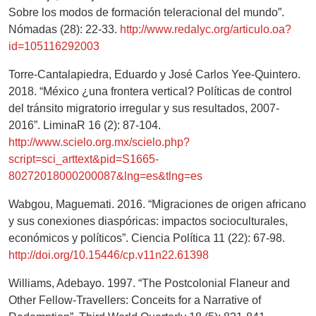
Sobre los modos de formación teleracional del mundo”.
Nómadas (28): 22-33.
http://www.redalyc.org/articulo.oa?
id=105116292003
Torre-Cantalapiedra, Eduardo y José Carlos Yee-Quintero.
2018. “México ¿una frontera vertical? Políticas de control
del tránsito migratorio irregular y sus resultados, 2007-
2016”. LiminaR 16 (2): 87-104.
http://www.scielo.org.mx/scielo.php?
script=sci_arttext&pid=S1665-
80272018000200087&lng=es&tlng=es
Wabgou, Maguemati. 2016. “Migraciones de origen africano
y sus conexiones diaspóricas: impactos socioculturales,
económicos y políticos”. Ciencia Política 11 (22): 67-98.
http://doi.org/10.15446/cp.v11n22.61398
Williams, Adebayo. 1997. “The Postcolonial Flaneur and
Other Fellow-Travellers: Conceits for a Narrative of