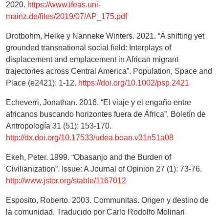
2020.
https://www.ifeas.uni-
mainz.de/files/2019/07/AP_175.pdf
Drotbohm, Heike y Nanneke Winters. 2021. “A shifting yet
grounded transnational social field: Interplays of
displacement and emplacement in African migrant
trajectories across Central America”. Population, Space and
Place (e2421): 1-12.
https://doi.org/10.1002/psp.2421
Echeverri, Jonathan. 2016. “El viaje y el engaño entre
africanos buscando horizontes fuera de África”. Boletín de
Antropología 31 (51): 153-170.
http://dx.doi.org/10.17533/udea.boan.v31n51a08
Ekeh, Peter. 1999. “Obasanjo and the Burden of
Civilianization”. Issue: A Journal of Opinion 27 (1): 73-76.
http://www.jstor.org/stable/1167012
Esposito, Roberto. 2003. Communitas. Origen y destino de
la comunidad. Traducido por Carlo Rodolfo Molinari