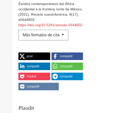
Éxodos contemporáneos del África
occidental a la frontera norte de México.
(2021).
Revista nuestrAmérica
,
9
(17),
e5644602.
https://doi.org/10.5281/zenodo.5644602
Más formatos de cita
post
compartir
compartir
compartir
Pocket
compartir
compartir
Plaudit