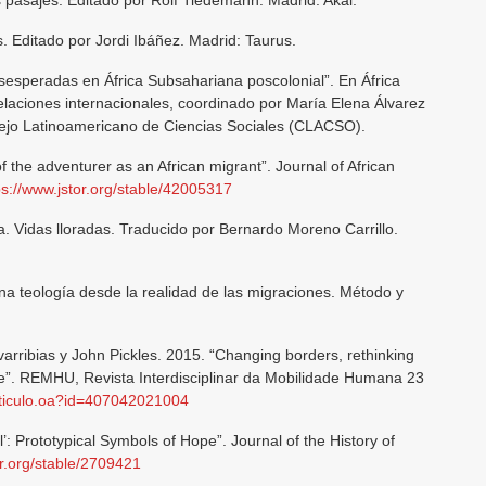
os pasajes. Editado por Rolf Tiedemann. Madrid: Akal.
. Editado por Jordi Ibáñez. Madrid: Taurus.
sesperadas en África Subsahariana poscolonial”. En África
elaciones internacionales, coordinado por María Elena Álvarez
ejo Latinoamericano de Ciencias Sociales (CLACSO).
f the adventurer as an African migrant”. Journal of African
ps://www.jstor.org/stable/42005317
a. Vidas lloradas. Traducido por Bernardo Moreno Carrillo.
a teología desde la realidad de las migraciones. Método y
arribias y John Pickles. 2015. “Changing borders, rethinking
ate”. REMHU, Revista Interdisciplinar da Mobilidade Humana 23
articulo.oa?id=407042021004
l’: Prototypical Symbols of Hope”. Journal of the History of
or.org/stable/2709421