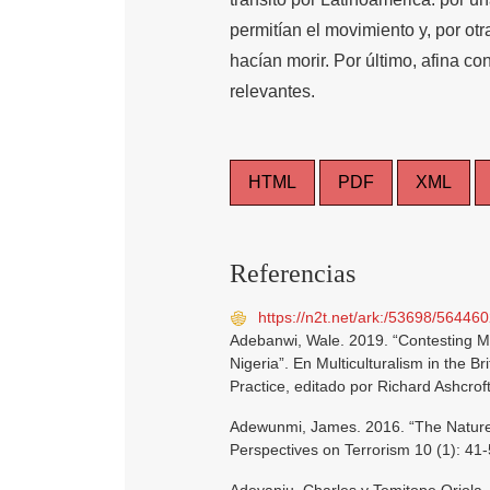
permitían el movimiento y, por ot
hacían morir. Por último, afina 
relevantes.
HTML
PDF
XML
Referencias
https://n2t.net/ark:/53698/56446
Adebanwi, Wale. 2019. “Contesting Mul
Nigeria”. En Multiculturalism in the
Practice, editado por Richard Ashcroft
Adewunmi, James. 2016. “The Nature 
Perspectives on Terrorism 10 (1): 41