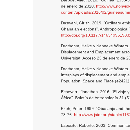
Darboe, Alieu. 2010. “Guinea: 1958-pr
de enero de 2020.
http://www.nonviol
content/uploads/2016/02/guineasumm
Daswani, Girish. 2019. “Ordinary ethi
Ghanaian elections”. Anthropological
http://doi.org/10.1177/14634996198
Drotbohm, Heike y Nanneke Winters. 2
Displacement and Emplacement acros
Universität. Acceso 23 de enero de 
Drotbohm, Heike y Nanneke Winters. 20
Interplays of displacement and emplac
Population, Space and Place (e2421)
Echeverri, Jonathan. 2016. “El viaje 
África”. Boletín de Antropología 31 (
Ekeh, Peter. 1999. “Obasanjo and the B
73-76.
http://www.jstor.org/stable/11
Esposito, Roberto. 2003. Communitas