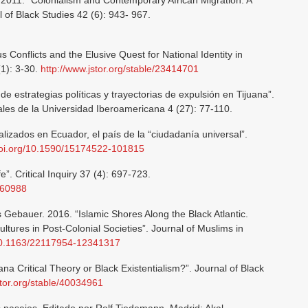
 2011. “Colonialism and Contemporary African Migration: A
of Black Studies 42 (6): 943- 967.
s Conflicts and the Elusive Quest for National Identity in
(1): 3-30.
http://www.jstor.org/stable/23414701
e estrategias políticas y trayectorias de expulsión en Tijuana”.
ales de la Universidad Iberoamericana 4 (27): 77-110.
alizados en Ecuador, el país de la “ciudadanía universal”.
/doi.org/10.1590/15174522-101815
e”. Critical Inquiry 37 (4): 697-723.
/660988
 Gebauer. 2016. “Islamic Shores Along the Black Atlantic.
tures in Post-Colonial Societies”. Journal of Muslims in
/10.1163/22117954-12341317
na Critical Theory or Black Existentialism?”. Journal of Black
stor.org/stable/40034961