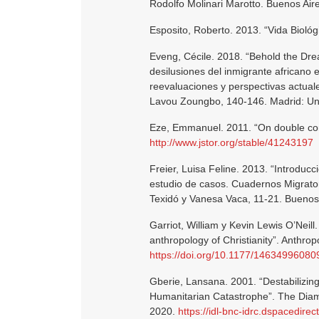
Rodolfo Molinari Marotto. Buenos Air
Esposito, Roberto. 2013. “Vida Biológi
Eveng, Cécile. 2018. “Behold the Dre
desilusiones del inmigrante africano 
reevaluaciones y perspectivas actual
Lavou Zoungbo, 140-146. Madrid: Uni
Eze, Emmanuel. 2011. “On double con
http://www.jstor.org/stable/41243197
Freier, Luisa Feline. 2013. “Introduc
estudio de casos. Cuadernos Migrator
Texidó y Vanesa Vaca, 11-21. Buenos 
Garriot, William y Kevin Lewis O’Neill
anthropology of Christianity”. Anthro
https://doi.org/10.1177/1463499608
Gberie, Lansana. 2001. “Destabilizin
Humanitarian Catastrophe”. The Dia
2020.
https://idl-bnc-idrc.dspacedir