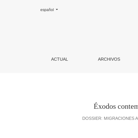
Cambiar el idioma. El actual es:
español
Éxodos contemporáneos del África occidental a
ACTUAL
ARCHIVOS
Éxodos contemp
DOSSIER: MIGRACIONES 