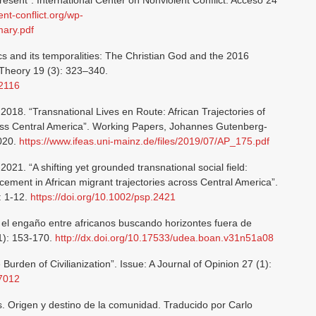
esent”. International Center on Nonviolent Conflict. Acceso 24
ent-conflict.org/wp-
ary.pdf
cs and its temporalities: The Christian God and the 2016
 Theory 19 (3): 323–340.
32116
018. “Transnational Lives en Route: African Trajectories of
s Central America”. Working Papers, Johannes Gutenberg-
2020.
https://www.ifeas.uni-mainz.de/files/2019/07/AP_175.pdf
21. “A shifting yet grounded transnational social field:
ement in African migrant trajectories across Central America”.
: 1-12.
https://doi.org/10.1002/psp.2421
y el engaño entre africanos buscando horizontes fuera de
51): 153-170.
http://dx.doi.org/10.17533/udea.boan.v31n51a08
urden of Civilianization”. Issue: A Journal of Opinion 27 (1):
67012
. Origen y destino de la comunidad. Traducido por Carlo