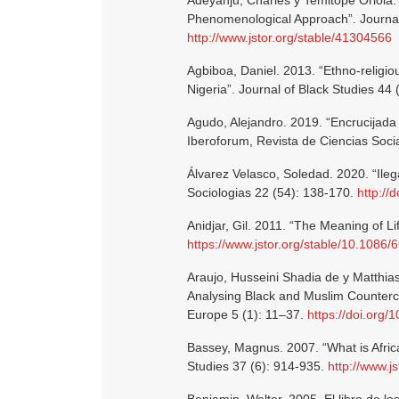
Adeyanju, Charles y Temitope Oriola.
Phenomenological Approach”. Journal 
http://www.jstor.org/stable/41304566
Agbiboa, Daniel. 2013. “Ethno-religiou
Nigeria”. Journal of Black Studies 44 
Agudo, Alejandro. 2019. “Encrucijada d
Iberoforum, Revista de Ciencias Soci
Álvarez Velasco, Soledad. 2020. “Ileg
Sociologias 22 (54): 138-170.
http:/
Anidjar, Gil. 2011. “The Meaning of Lif
https://www.jstor.org/stable/10.1086
Araujo, Husseini Shadia de y Matthias
Analysing Black and Muslim Countercul
Europe 5 (1): 11–37.
https://doi.org
Bassey, Magnus. 2007. “What is Africa
Studies 37 (6): 914-935.
http://www.j