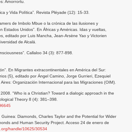
es: Amorrortu.
ca y Vida Política”. Revista Pléyade (12): 15-33.
amers de Imbolo Mbue o la crónica de las ilusiones y
en Estados Unidos”. En Áfricas y Américas. Idas y vueltas,
es, editado por Luis Mancha, Jean-Arsène Yao y Victorien
versidad de Alcalá.
sciousness”. Callaloo 34 (3): 877-898.
ción”. En Migrantes extracontinentales en América del Sur:
ios (5), editado por Ángel Camino, Jorge Gurrieri, Ezequiel
Aires: Organización Internacional para las Migraciones (OIM).
. 2008. “Who is a Christian? Toward a dialogic approach in the
pological Theory 8 (4): 381–398.
096645
g Guinea: Diamonds, Charles Taylor and the Potential for Wider
monds and Human Security Project. Acceso 24 de enero de
ect.org/handle/10625/30534