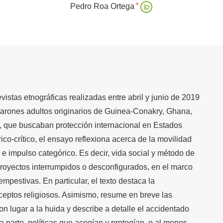
+
Pedro Roa Ortega
evistas etnográficas realizadas entre abril y junio de 2019
varones adultos originarios de Guinea-Conakry, Ghana,
, que buscaban protección internacional en Estados
co-crítico, el ensayo reflexiona acerca de la movilidad
e impulso categórico. Es decir, vida social y método de
royectos interrumpidos o desconfigurados, en el marco
mpestivas. En particular, el texto destaca la
ceptos religiosos. Asimismo, resume en breve las
on lugar a la huida y describe a detalle el accidentado
a parte, políticas que acogían y protegían, o al menos,