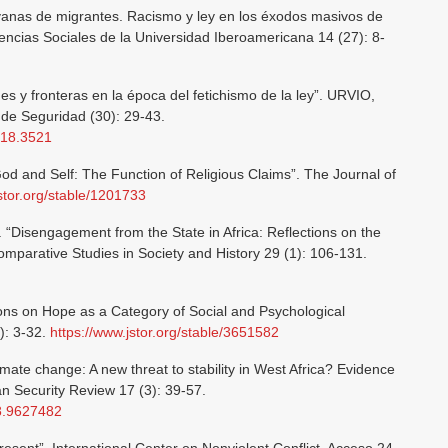
vanas de migrantes. Racismo y ley en los éxodos masivos de
encias Sociales de la Universidad Iberoamericana 14 (27): 8-
es y fronteras en la época del fetichismo de la ley”. URVIO,
de Seguridad (30): 29-43.
2018.3521
God and Self: The Function of Religious Claims”. The Journal of
jstor.org/stable/1201733
 “Disengagement from the State in Africa: Reflections on the
parative Studies in Society and History 29 (1): 106-131.
ons on Hope as a Category of Social and Psychological
): 3-32.
https://www.jstor.org/stable/3651582
imate change: A new threat to stability in West Africa? Evidence
n Security Review 17 (3): 39-57.
08.9627482