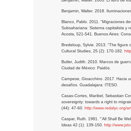
Benjamin, Walter. 2005. El libro de l
Benjamin, Walter. 2018. Iluminaciones
Blanco, Pablo. 2011. “Migraciones de
Subsahariana: Sistema capitalista y r
Acosta, 521-541. Buenos Aires: Cons
Bredeloup, Sylvie. 2013. “The figure o
Cultural Studies, 25 (2): 170-182.
htt
Butler, Judith. 2010. Marcos de guerr
Ciudad de México: Paidós.
Campese, Gioacchino. 2017. Hacia un
desafíos. Guadalajara: ITESO.
Casas-Cortes, Maribel, Sebastian Cov
sovereignty: towards a right to migr
(44): 47-60.
http://www.redalyc.org/
Caspar, Ruth. 1981. “‘All Shall Be Wel
Ideas 42 (1): 139-150.
http://www.jst