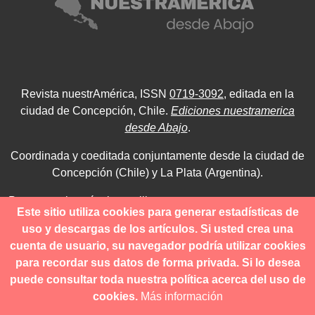
Revista nuestrAmérica, ISSN
0719-3092
, editada en la
ciudad de Concepción, Chile.
Ediciones nuestramerica
desde Abajo
.
Coordinada y coeditada conjuntamente desde la ciudad de
Concepción (Chile) y La Plata (Argentina).
Para consultas técnicas utilice
Este sitio utiliza cookies para generar estadísticas de
contacto@revistanuestramerica.cl
uso y descargas de los artículos. Si usted crea una
cuenta de usuario, su navegador podría utilizar cookies
Toda comunicación respecto a los envíos se deben realizar
para recordar sus datos de forma privada. Si lo desea
a través del OJS.
puede consultar toda nuestra política acerca del uso de
cookies.
Más información