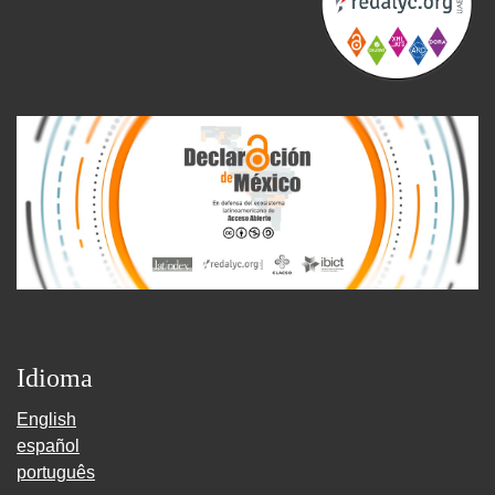
Idioma
English
español
português