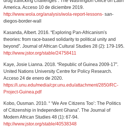
drug trafficking challenges”. The Washington Office on Latin
America. Acceso 10 de diciembre 2019.
http://www.wola.org/analysis/wola-report-lessons-
san-
diegos-border-wall
Kasanda, Albert. 2016. “Exploring Pan-Africanism's
theories: from race-based solidarity to political unity and
beyond”. Journal of African Cultural Studies 28 (2): 179-195.
http://www.jstor.org/stable/24758411
Kaye, Josie Lianna. 2018. “Republic of Guinea 2009-17”.
United Nations University Centre for Policy Research.
Acceso 24 de enero de 2020.
https://i.unu.edu/media/cpr.unu.edu/attachment/2850/RC-
Project-Guinea.pdf
Kobo, Ousman. 2010. “ ‘We Are Citizens Too’: The Politics
of Citizenship in Independent Ghana”. The Journal of
Modern African Studies 48 (1): 67-94.
http://www.jstor.org/stable/40538348