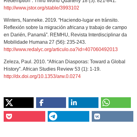
Redemption”. Third World Quarterly 18 (5): 821-841.
http://www.jstor.org/stable/3993102
Winters, Nanneke. 2019. “Haciendo-lugar en tránsito.
Reflexión sobre la migración africana y trabajo de campo
en Darién, Panamá”. REMHU, Revista Interdisciplinar da
Mobilidade Humana 27 (56): 235-243.
http://www.redalyc.org/articulo.oa?id=407060492013
Zeleza, Paul. 2010. “African Diasporas: Toward a Global
History”. African Studies Review 53 (1): 1-19.
http://dx.doi.org/10.1353/arw.0.0274