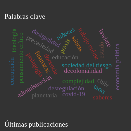
Palabras clave
niñeces
trabajo online
desigualdad
lawfare
ideología
pensamiento crítico
precariedad
sátiras
praxis
estado
economía política
finanazas
pedagogía
docencia
educación
corrupción
sociedad del riesgo
decolonialidad
administración
chile
complejidad
taras
desregulación
covid-19
planetaria
saberes
Últimas publicaciones