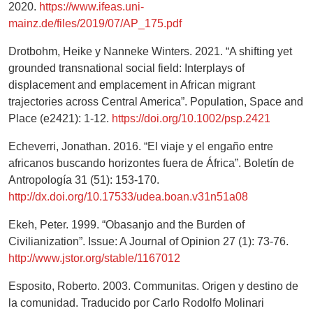
2020.
https://www.ifeas.uni-
mainz.de/files/2019/07/AP_175.pdf
Drotbohm, Heike y Nanneke Winters. 2021. “A shifting yet
grounded transnational social field: Interplays of
displacement and emplacement in African migrant
trajectories across Central America”. Population, Space and
Place (e2421): 1-12.
https://doi.org/10.1002/psp.2421
Echeverri, Jonathan. 2016. “El viaje y el engaño entre
africanos buscando horizontes fuera de África”. Boletín de
Antropología 31 (51): 153-170.
http://dx.doi.org/10.17533/udea.boan.v31n51a08
Ekeh, Peter. 1999. “Obasanjo and the Burden of
Civilianization”. Issue: A Journal of Opinion 27 (1): 73-76.
http://www.jstor.org/stable/1167012
Esposito, Roberto. 2003. Communitas. Origen y destino de
la comunidad. Traducido por Carlo Rodolfo Molinari