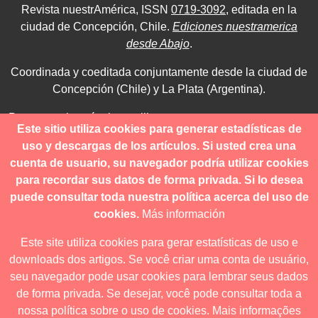
Revista nuestrAmérica, ISSN
0719-3092
, editada en la
ciudad de Concepción, Chile.
Ediciones nuestramerica
desde Abajo
.
Coordinada y coeditada conjuntamente desde la ciudad de
Concepción (Chile) y La Plata (Argentina).
Para consultas técnicas utilice
Este sitio utiliza cookies para generar estadísticas de
contacto@revistanuestramerica.cl
uso y descargas de los artículos. Si usted crea una
cuenta de usuario, su navegador podría utilizar cookies
Toda comunicación respecto a los envíos se deben realizar
para recordar sus datos de forma privada. Si lo desea
a través del OJS.
puede consultar toda nuestra política acerca del uso de
cookies.
Más información
Este site utiliza cookies para gerar estatísticas de uso e
downloads dos artigos. Se você criar uma conta de usuário,
Revista nuestrAmérica publica exclusivamente bajo una
seu navegador pode usar cookies para lembrar seus dados
licencia internacional
Creative Commons Atribución-
de forma privada. Se desejar, você pode consultar toda a
NoComercial-CompartirIgual 4.0
.
nossa política sobre o uso de cookies.
Mais informações