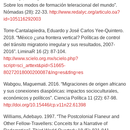
Sobre los modos de formación teleracional del mundo”.
Nómadas (28): 22-33.
http://www.redalyc.org/articulo.oa?
id=105116292003
Torre-Cantalapiedra, Eduardo y José Carlos Yee-Quintero.
2018. “México ¿una frontera vertical? Políticas de control
del tránsito migratorio irregular y sus resultados, 2007-
2016”. LiminaR 16 (2): 87-104.
http://www.scielo.org.mx/scielo.php?
script=sci_arttext&pid=S1665-
80272018000200087&lng=es&tlng=es
Wabgou, Maguemati. 2016. “Migraciones de origen africano
y sus conexiones diaspóricas: impactos socioculturales,
económicos y políticos”. Ciencia Política 11 (22): 67-98.
http://doi.org/10.15446/cp.v11n22.61398
Williams, Adebayo. 1997. “The Postcolonial Flaneur and
Other Fellow-Travellers: Conceits for a Narrative of