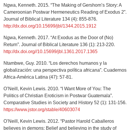
Ngwa, Kenneth. 2015. “The Making of Gershom’s Story: A
Cameroonian Postwar Hermeneutics Reading of Exodus 2”.
Journal of Biblical Literature 134 (4): 855-876.
http://dx.doi.org/10.15699/jbl/1344.2015.1912
Ngwa, Kenneth. 2017. “At Exodus as the Door of (No)
Return”. Journal of Biblical Literature 136 (1): 213-220.
http://dx.doi.org//10.15699/jbl.1361.2017.1365
Ntambwe, Guy. 2010. “Los derechos humanos y la
globalización: una perspectiva política africana”. Cuadernos
Africa-América Latina (47): 57-81.
O’Neill, Kevin Lewis. 2010. “I Want More of You: The
Politics of Christian Eroticism in Postwar Guatemala”.
Comparative Studies in Society and History 52 (1): 131-156.
https://www.jstor.org/stable/40603074
O’Neill, Kevin Lewis. 2012. “Pastor Harold Caballeros
believes in demons: Belief and believing in the study of