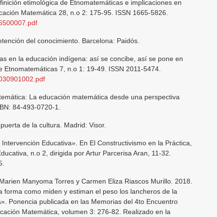
inición etimológica de Etnomatemáticas e implicaciones en
cación Matemática 28, n.o 2: 175-95. ISSN 1665-5826.
46500007.pdf
etención del conocimiento. Barcelona: Paidós.
as en la educación indígena: así se concibe, así se pone en
de Etnomatemáticas 7, n.o 1: 19-49. ISSN 2011-5474.
4030901002.pdf
atemática: La educación matemática desde una perspectiva
ISBN: 84-493-0720-1.
uerta de la cultura. Madrid: Visor.
 Intervención Educativa». En El Constructivismo en la Práctica,
ucativa, n.o 2, dirigida por Artur Parcerisa Aran, 11-32.
5.
Marien Manyoma Torres y Carmen Eliza Riascos Murillo. 2018.
la forma como miden y estiman el peso los lancheros de la
a». Ponencia publicada en las Memorias del 4to Encuentro
ucación Matemática, volumen 3: 276-82. Realizado en la