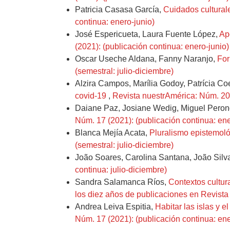
Patricia Casasa García,
Cuidados culturale
continua: enero-junio)
José Espericueta, Laura Fuente López,
Ap
(2021): (publicación continua: enero-junio)
Oscar Useche Aldana, Fanny Naranjo,
For
(semestral: julio-diciembre)
Alzira Campos, Marília Godoy, Patrícia Co
covid-19
,
Revista nuestrAmérica: Núm. 20 (
Daiane Paz, Josiane Wedig, Miguel Peron
Núm. 17 (2021): (publicación continua: ene
Blanca Mejía Acata,
Pluralismo epistemoló
(semestral: julio-diciembre)
João Soares, Carolina Santana, João Silv
continua: julio-diciembre)
Sandra Salamanca Ríos,
Contextos cultur
los diez años de publicaciones en Revista 
Andrea Leiva Espitia,
Habitar las islas y e
Núm. 17 (2021): (publicación continua: ene