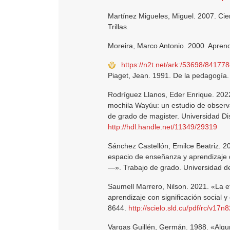
Martínez Migueles, Miguel. 2007. Cienc
Trillas.
Moreira, Marco Antonio. 2000. Aprendiz
https://n2t.net/ark:/53698/84177
Piaget, Jean. 1991. De la pedagogía.
Rodríguez Llanos, Eder Enrique. 202
mochila Wayúu: un estudio de observa
de grado de magister. Universidad Dis
http://hdl.handle.net/11349/29319
Sánchez Castellón, Emilce Beatriz. 2
espacio de enseñanza y aprendizaj
—». Trabajo de grado. Universidad de
Saumell Marrero, Nilson. 2021. «La 
aprendizaje con significación social 
8644.
http://scielo.sld.cu/pdf/rc/v17
Vargas Guillén, Germán. 1988. «Algun