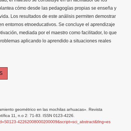
 plantea cómo desde las pedagogías propias se enseña y
 vida. Los resultados de este análisis permiten demostrar
 en entornos etnoeducativos. Se concluye el aprendizaje
tivación, mediada por el maestro como facilitador, lo que
 problemas aplicando lo aprendido a situaciones reales
S
miento geométrico en las mochilas arhuacas». Revista
tífica 11, n.o 2: 71-83. ISSN 0123-4226.
?pid=S0123-42262008000200009&script=sci_abstract&tlng=es