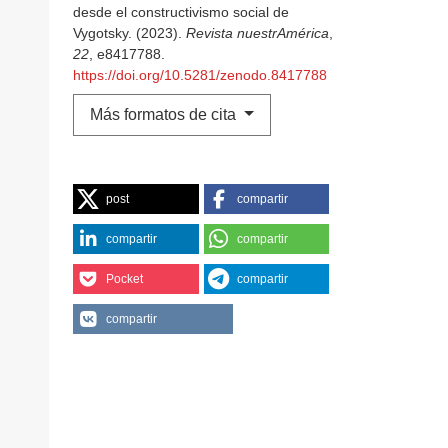
desde el constructivismo social de
Vygotsky. (2023).
Revista nuestrAmérica
,
22
, e8417788.
https://doi.org/10.5281/zenodo.8417788
Más formatos de cita
post
compartir
compartir
compartir
Pocket
compartir
compartir