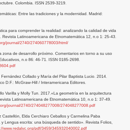
e octubre. Colombia. ISSN 2539-3219.
máticas: Entre las tradiciones y la modernidad. Madrid:
ca para comprender la realidad: analizando la calidad de vida
. Revista Latinoamericana de Etnomatemática 12, n.o 1: 25-43.
.org/journal/2740/274060778003/html/
 zona de desarrollo próximo. Comentarios en torno a su uso
 Educativos, n.o 86: 46-71. ISSN 0185-2698.
08604.pdf
Fernández Collado y María del Pilar Baptista Lucio. 2014.
co D.F.: McGraw-Hill / Interamericana Editores.
llo Varilla y Molly Tun. 2017.«La geometría en la arquitectura
 Revista Latinoamericana de Etnomatemática 10, n.o 1: 37-49.
c.org/journal/2740/274048277008/274048277008.pdf
z Castellón, Elda Cerchiaro Ceballos y Carmelina Paba
y Lengua escrita: una búsqueda de sentido». Revista Folios,
s://www.redalyc.org/pdf/3459/345932040002.pdf