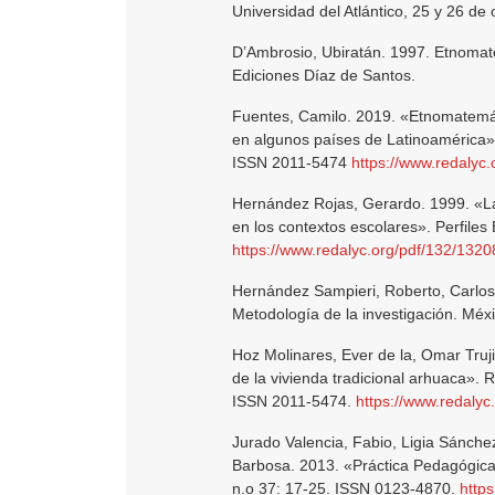
Universidad del Atlántico, 25 y 26 d
D’Ambrosio, Ubiratán. 1997. Etnomate
Ediciones Díaz de Santos.
Fuentes, Camilo. 2019. «Etnomatemáti
en algunos países de Latinoamérica»
ISSN 2011-5474
https://www.redalyc
Hernández Rojas, Gerardo. 1999. «La
en los contextos escolares». Perfiles
https://www.redalyc.org/pdf/132/132
Hernández Sampieri, Roberto, Carlos 
Metodología de la investigación. Méxi
Hoz Molinares, Ever de la, Omar Truji
de la vivienda tradicional arhuaca».
ISSN 2011-5474.
https://www.redaly
Jurado Valencia, Fabio, Ligia Sánche
Barbosa. 2013. «Práctica Pedagógica 
n.o 37: 17-25. ISSN 0123-4870.
http