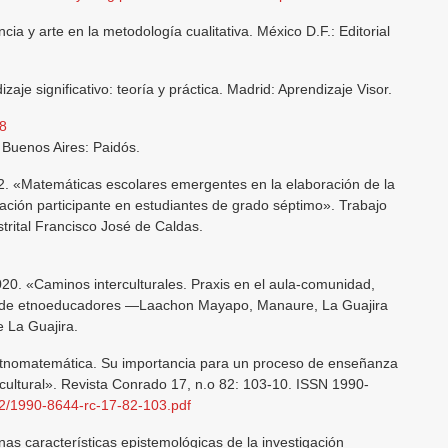
ia y arte en la metodología cualitativa. México D.F.: Editorial
aje significativo: teoría y práctica. Madrid: Aprendizaje Visor.
88
 Buenos Aires: Paidós.
2. «Matemáticas escolares emergentes en la elaboración de la
ción participante en estudiantes de grado séptimo». Trabajo
trital Francisco José de Caldas.
020. «Caminos interculturales. Praxis en el aula-comunidad,
e de etnoeducadores —Laachon Mayapo, Manaure, La Guajira
 La Guajira.
etnomatemática. Su importancia para un proceso de enseñanza
y cultural». Revista Conrado 17, n.o 82: 103-10. ISSN 1990-
n82/1990-8644-rc-17-82-103.pdf
as características epistemológicas de la investigación