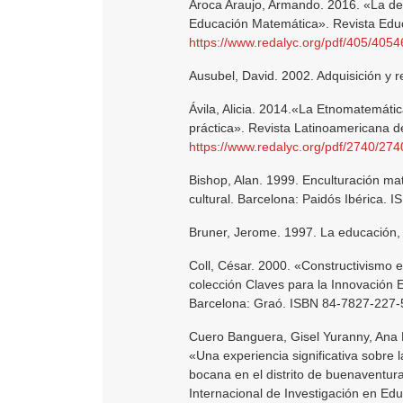
Aroca Araujo, Armando. 2016. «La def
Educación Matemática». Revista Edu
https://www.redalyc.org/pdf/405/405
Ausubel, David. 2002. Adquisición y r
Ávila, Alicia. 2014.«La Etnomatemátic
práctica». Revista Latinoamericana 
https://www.redalyc.org/pdf/2740/27
Bishop, Alan. 1999. Enculturación m
cultural. Barcelona: Paidós Ibérica. 
Bruner, Jerome. 1997. La educación, p
Coll, César. 2000. «Constructivismo e
colección Claves para la Innovación Ed
Barcelona: Graó. ISBN 84-7827-227-
Cuero Banguera, Gisel Yuranny, Ana 
«Una experiencia significativa sobre 
bocana en el distrito de buenaventur
Internacional de Investigación en Ed