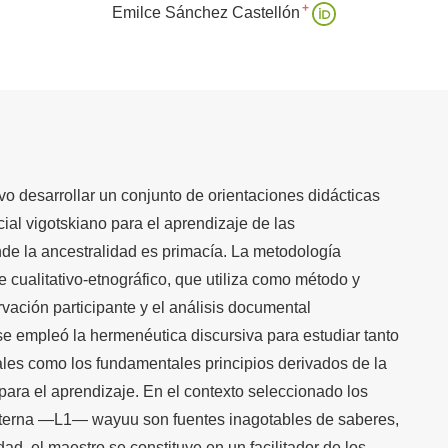
+
Emilce Sánchez Castellón
vo desarrollar un conjunto de orientaciones didácticas
ial vigotskiano para el aprendizaje de las
e la ancestralidad es primacía. La metodología
 cualitativo-etnográfico, que utiliza como método y
rvación participante y el análisis documental
 se empleó la hermenéutica discursiva para estudiar tanto
les como los fundamentales principios derivados de la
 para el aprendizaje. En el contexto seleccionado los
terna —L1— wayuu son fuentes inagotables de saberes,
d, el maestro se constituye en un facilitador de los