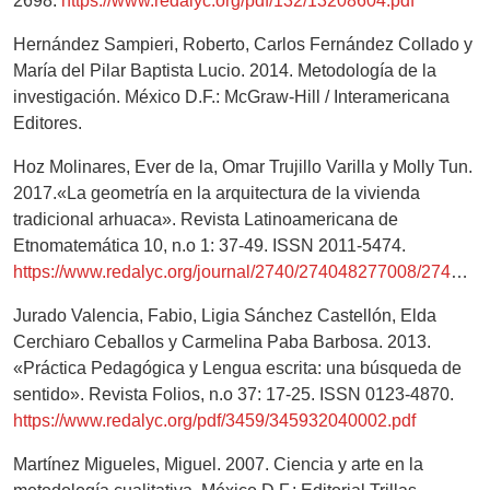
2698.
https://www.redalyc.org/pdf/132/13208604.pdf
Hernández Sampieri, Roberto, Carlos Fernández Collado y
María del Pilar Baptista Lucio. 2014. Metodología de la
investigación. México D.F.: McGraw-Hill / Interamericana
Editores.
Hoz Molinares, Ever de la, Omar Trujillo Varilla y Molly Tun.
2017.«La geometría en la arquitectura de la vivienda
tradicional arhuaca». Revista Latinoamericana de
Etnomatemática 10, n.o 1: 37-49. ISSN 2011-5474.
https://www.redalyc.org/journal/2740/274048277008/274048277008.pdf
Jurado Valencia, Fabio, Ligia Sánchez Castellón, Elda
Cerchiaro Ceballos y Carmelina Paba Barbosa. 2013.
«Práctica Pedagógica y Lengua escrita: una búsqueda de
sentido». Revista Folios, n.o 37: 17-25. ISSN 0123-4870.
https://www.redalyc.org/pdf/3459/345932040002.pdf
Martínez Migueles, Miguel. 2007. Ciencia y arte en la