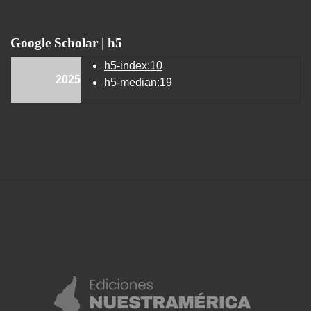
Google Scholar | h5
h5-index:10
2025
h5-median:19