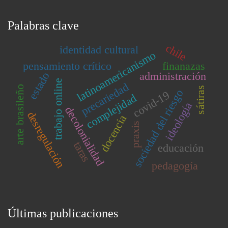
Palabras clave
chile
identidad cultural
latinoamericanismo
pensamiento crítico
finanazas
administración
estado
trabajo online
precariedad
arte brasileño
sátiras
sociedad del riesgo
covid-19
complejidad
ideología
decolonialidad
desregulación
docencia
praxis
taras
educación
pedagogía
Últimas publicaciones