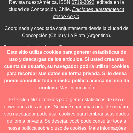
Revista nuestrAmérica, ISSN
0719-3092
, editada en la
ciudad de Concepción, Chile.
Ediciones nuestramerica
desde Abajo
.
Coordinada y coeditada conjuntamente desde la ciudad de
Concepción (Chile) y La Plata (Argentina).
Para consultas técnicas utilice
Este sitio utiliza cookies para generar estadísticas de
contacto@revistanuestramerica.cl
uso y descargas de los artículos. Si usted crea una
cuenta de usuario, su navegador podría utilizar cookies
Toda comunicación respecto a los envíos se deben realizar
para recordar sus datos de forma privada. Si lo desea
a través del OJS.
puede consultar toda nuestra política acerca del uso de
cookies.
Más información
Este site utiliza cookies para gerar estatísticas de uso e
downloads dos artigos. Se você criar uma conta de usuário,
Revista nuestrAmérica publica exclusivamente bajo una
seu navegador pode usar cookies para lembrar seus dados
licencia internacional
Creative Commons Atribución-
de forma privada. Se desejar, você pode consultar toda a
NoComercial-CompartirIgual 4.0
.
nossa política sobre o uso de cookies.
Mais informações