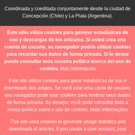
Coordinada y coeditada conjuntamente desde la ciudad de
Concepción (Chile) y La Plata (Argentina).
Para consultas técnicas utilice
Este sitio utiliza cookies para generar estadísticas de
contacto@revistanuestramerica.cl
uso y descargas de los artículos. Si usted crea una
cuenta de usuario, su navegador podría utilizar cookies
Toda comunicación respecto a los envíos se deben realizar
para recordar sus datos de forma privada. Si lo desea
a través del OJS.
puede consultar toda nuestra política acerca del uso de
cookies.
Más información
Este site utiliza cookies para gerar estatísticas de uso e
downloads dos artigos. Se você criar uma conta de usuário,
Revista nuestrAmérica publica exclusivamente bajo una
seu navegador pode usar cookies para lembrar seus dados
licencia internacional
Creative Commons Atribución-
de forma privada. Se desejar, você pode consultar toda a
NoComercial-CompartirIgual 4.0
.
nossa política sobre o uso de cookies.
Mais informações
This site uses cookies to generate usage statistics and
downloads of articles. If you create a user account, your
Revista nuestrAmérica ha acordado usar el visor de JATS Studio