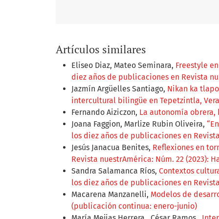
Artículos similares
Eliseo Diaz, Mateo Seminara,
Freestyle e
diez años de publicaciones en Revista nu
Jazmín Argüelles Santiago,
Nikan ka tlapo
intercultural bilingüe en Tepetzintla, Ver
Fernando Aiziczon,
La autonomía obrera,
Joana Faggion, Marlize Rubin Oliveira,
“En
los diez años de publicaciones en Revist
Jesús Janacua Benites,
Reflexiones en tor
Revista nuestrAmérica: Núm. 22 (2023): H
Sandra Salamanca Ríos,
Contextos cultur
los diez años de publicaciones en Revist
Macarena Manzanelli,
Modelos de desarro
(publicación continua: enero-junio)
María Mejias Herrera , César Ramos ,
Inte