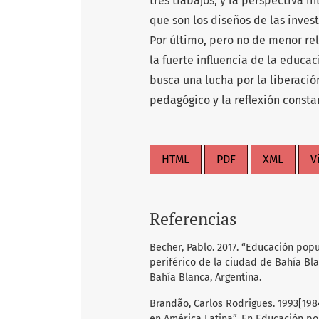
tres trabajos; y la perspectiva 
que son los diseños de las inve
Por último, pero no de menor re
la fuerte influencia de la educ
busca una lucha por la liberaci
pedagógico y la reflexión consta
HTML
PDF
XML
V
Referencias
Becher, Pablo. 2017. “Educación popu
periférico de la ciudad de Bahía Bl
Bahía Blanca, Argentina.
Brandão, Carlos Rodrigues. 1993[19
en América Latina”. En Educación pop