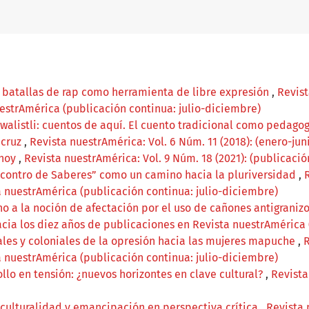
n batallas de rap como herramienta de libre expresión
,
Revist
estrAmérica (publicación continua: julio-diciembre)
walistli: cuentos de aquí. El cuento tradicional como pedag
acruz
,
Revista nuestrAmérica: Vol. 6 Núm. 11 (2018): (enero-jun
 hoy
,
Revista nuestrAmérica: Vol. 9 Núm. 18 (2021): (publicació
contro de Saberes” como un camino hacia la pluriversidad
,
a nuestrAmérica (publicación continua: julio-diciembre)
no a la noción de afectación por el uso de cañones antigraniz
acia los diez años de publicaciones en Revista nuestrAmérica 
ales y coloniales de la opresión hacia las mujeres mapuche
,
R
a nuestrAmérica (publicación continua: julio-diciembre)
llo en tensión: ¿nuevos horizontes en clave cultural?
,
Revista
rculturalidad y emancipación en perspectiva crítica
,
Revista 