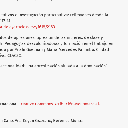
litativos e investigación participativa: reflexiones desde la
117-41.
paideia/article/view/1618/2163
entos de opresiones: opresión de las mujeres, de clase y
 En Pedagogías descolonizadoras y formación en el trabajo en
nado por Anahí Guelman y María Mercedes Palumbo. Ciudad
ivo; CLACSO.
rseccionalidad: una aproximación situada a la dominación”.
ernacional
Creative Commons Atribución-NoComercial-
n Cané, Ana Küyen Graziano, Berenice Muñoz