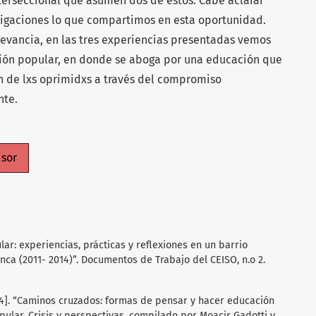
interseccional que asumen dos de estos. Cabe aclarar
stigaciones lo que compartimos en esta oportunidad.
levancia, en las tres experiencias presentadas vemos
ación popular, en donde se aboga por una educación que
ón de lxs oprimidxs a través del compromiso
nte.
isor
lar: experiencias, prácticas y reflexiones en un barrio
anca (2011- 2014)”. Documentos de Trabajo del CEISO, n.o 2.
84]. “Caminos cruzados: formas de pensar y hacer educación
ular. Crisis y perspectivas, compilado por Moacir Gadotti y