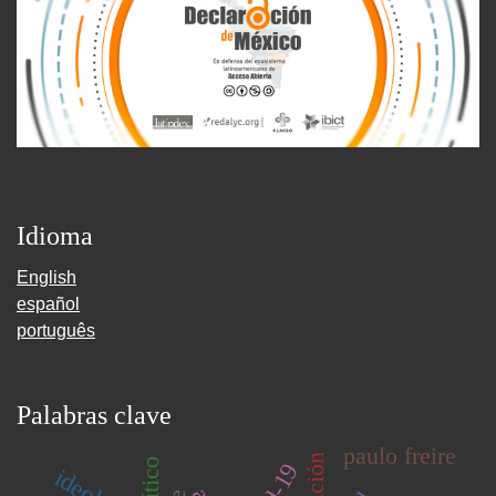
Idioma
English
español
português
Palabras clave
paulo freire