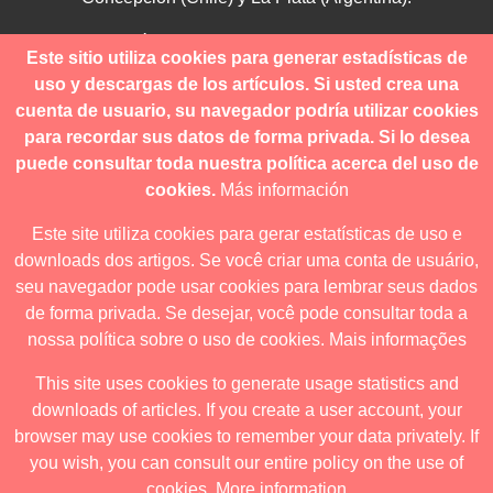
Para consultas técnicas utilice
Este sitio utiliza cookies para generar estadísticas de
contacto@revistanuestramerica.cl
uso y descargas de los artículos. Si usted crea una
cuenta de usuario, su navegador podría utilizar cookies
Toda comunicación respecto a los envíos se deben realizar
para recordar sus datos de forma privada. Si lo desea
a través del OJS.
puede consultar toda nuestra política acerca del uso de
cookies.
Más información
Este site utiliza cookies para gerar estatísticas de uso e
downloads dos artigos. Se você criar uma conta de usuário,
Revista nuestrAmérica publica exclusivamente bajo una
seu navegador pode usar cookies para lembrar seus dados
licencia internacional
Creative Commons Atribución-
de forma privada. Se desejar, você pode consultar toda a
NoComercial-CompartirIgual 4.0
.
nossa política sobre o uso de cookies.
Mais informações
This site uses cookies to generate usage statistics and
downloads of articles. If you create a user account, your
Revista nuestrAmérica ha acordado usar el visor de JATS Studio
browser may use cookies to remember your data privately. If
para publicar a partir de abril de 2026. Para obtener los formatos
you wish, you can consult our entire policy on the use of
descargables ingrese al visor.
cookies.
More information