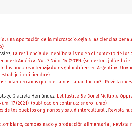
cia: una aportación de la microsociología a las ciencias pena
o)
rváez,
La resiliencia del neoliberalismo en el contexto de los 
a nuestrAmérica: Vol. 7 Núm. 14 (2019): (semestral: julio-dici
de los pueblos y trabajadores golondrinas en Argentina. Una
estral: julio-diciembre)
ros sudamericanos que buscamos capacitación?
,
Revista nues
sotsky, Graciela Hernández,
Let Justice Be Done! Multiple Oppr
Núm. 17 (2021): (publicación continua: enero-junio)
s de los pueblos originarios y salud intercultural
,
Revista nue
colombiano, campesinado y producción alimentaria
,
Revista 