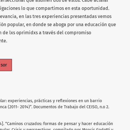
interseccional que asumen dos de estos. Cabe aclarar
stigaciones lo que compartimos en esta oportunidad.
levancia, en las tres experiencias presentadas vemos
ación popular, en donde se aboga por una educación que
ón de lxs oprimidxs a través del compromiso
nte.
isor
lar: experiencias, prácticas y reflexiones en un barrio
anca (2011- 2014)”. Documentos de Trabajo del CEISO, n.o 2.
84]. “Caminos cruzados: formas de pensar y hacer educación
ular. Crisis y perspectivas, compilado por Moacir Gadotti y