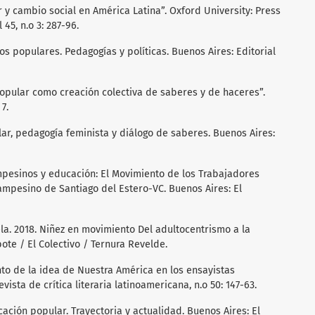
r y cambio social en América Latina”. Oxford University: Press
5, n.o 3: 287-96.
os populares. Pedagogías y políticas. Buenos Aires: Editorial
 popular como creación colectiva de saberes y de haceres”.
7.
lar, pedagogía feminista y diálogo de saberes. Buenos Aires:
mpesinos y educación: El Movimiento de los Trabajadores
Campesino de Santiago del Estero-VC. Buenos Aires: El
ela. 2018. Niñez en movimiento Del adultocentrismo a la
te / El Colectivo / Ternura Revelde.
ento de la idea de Nuestra América en los ensayistas
sta de crítica literaria latinoamericana, n.o 50: 147-63.
ucación popular. Trayectoria y actualidad. Buenos Aires: El