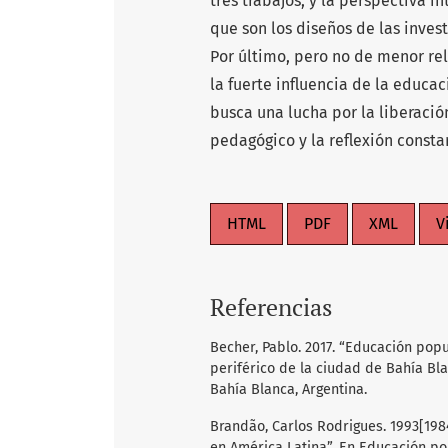
tres trabajos; y la perspectiva 
que son los diseños de las inve
Por último, pero no de menor re
la fuerte influencia de la educ
busca una lucha por la liberaci
pedagógico y la reflexión consta
HTML
PDF
XML
V
Referencias
Becher, Pablo. 2017. “Educación popu
periférico de la ciudad de Bahía Bl
Bahía Blanca, Argentina.
Brandão, Carlos Rodrigues. 1993[19
en América Latina”. En Educación pop