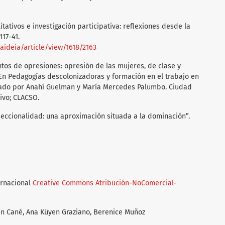
litativos e investigación participativa: reflexiones desde la
117-41.
paideia/article/view/1618/2163
entos de opresiones: opresión de las mujeres, de clase y
 En Pedagogías descolonizadoras y formación en el trabajo en
nado por Anahí Guelman y María Mercedes Palumbo. Ciudad
ivo; CLACSO.
rseccionalidad: una aproximación situada a la dominación”.
ernacional
Creative Commons Atribución-NoComercial-
n Cané, Ana Küyen Graziano, Berenice Muñoz