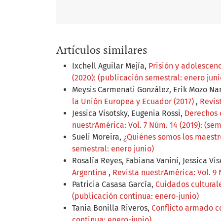
Artículos similares
Ixchell Aguilar Mejía,
Prisión y adolescen
(2020): (publicación semestral: enero juni
Meysis Carmenati González, Erik Mozo Na
la Unión Europea y Ecuador (2017)
,
Revist
Jessica Visotsky, Eugenia Rossi,
Derechos 
nuestrAmérica: Vol. 7 Núm. 14 (2019): (sem
Sueli Moreira,
¿Quiénes somos los maest
semestral: enero junio)
Rosalía Reyes, Fabiana Vanini, Jessica Vi
Argentina
,
Revista nuestrAmérica: Vol. 9 
Patricia Casasa García,
Cuidados culturale
(publicación continua: enero-junio)
Tania Bonilla Riveros,
Conflicto armado 
continua: enero-junio)