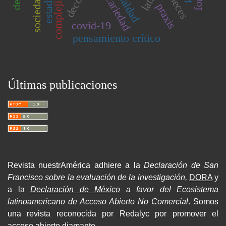
precariedad
complejidad
niñeces
estado
praxis
covid-19
pensamiento crítico
Últimas publicaciones
Revista nuestrAmérica adhiere a la
Declaración de San
Francisco sobre la evaluación de la investigación,
DORA
y
a la
Declaración de México
a favor del Ecosistema
latinoamericano de Acceso Abierto No Comercial
. Somos
una revista reconocida por Redalyc por promover el
acceso abierto diamante.