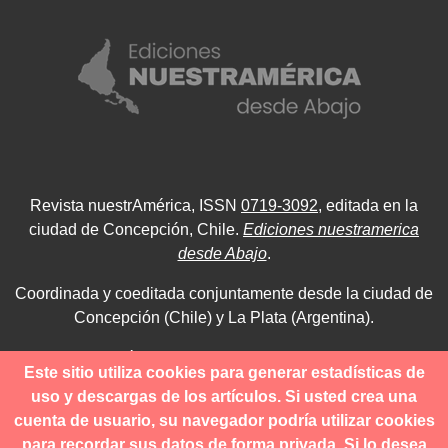
Revista nuestrAmérica, ISSN
0719-3092
, editada en la
ciudad de Concepción, Chile.
Ediciones nuestramerica
desde Abajo
.
Coordinada y coeditada conjuntamente desde la ciudad de
Concepción (Chile) y La Plata (Argentina).
Para consultas técnicas utilice
Este sitio utiliza cookies para generar estadísticas de
contacto@revistanuestramerica.cl
uso y descargas de los artículos. Si usted crea una
cuenta de usuario, su navegador podría utilizar cookies
Toda comunicación respecto a los envíos se deben realizar
para recordar sus datos de forma privada. Si lo desea
a través del OJS.