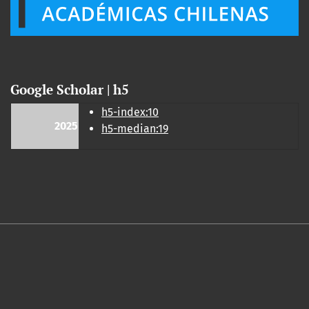
Google Scholar | h5
h5-index:10
2025
h5-median:19