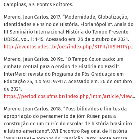
Campinas, SP: Pontes Editores.
Moreno, Jean Carlos. 2017. “Modernidade, Globalização,
Identidades e Ensino de História. Florianópolis”. Anais do
III Seminário Internacional História do Tempo Presente.
UDESC, vol. 1: 1-15. Acessado em: 26 de outubro de 2021.
http://eventos.udesc.br/ocs/index.php/STPII/IIISIHTP/paper/viewFile/543/348
Moreno, Jean Carlos. 2019c. “O Tempo Colonizado: um
embate central para o ensino de História no Brasil”.
InterMeio: revista do Programa de Pós-Graduação em
Educação 25, n.o 49.1: 97-117. Acessado em: 26 de outubro
de 2021.
https://periodicos.ufms.br/index.php/intm/article/view/9343
Moreno, Jean Carlos. 2018. “Possibilidades e limites da
apropriação do pensamento de Jörn Rüsen para a
construção de um currículo escolar de história brasileiro
e latino-americano”. XVI Encontro Regional de História
(ANPUH/PR) – Tempos de Transição, 2018, Ponta Grossa.