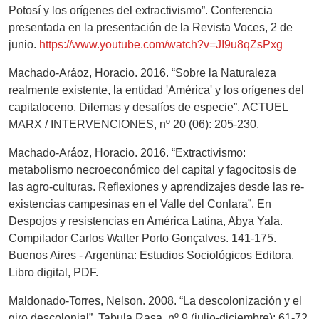
Potosí y los orígenes del extractivismo”. Conferencia
presentada en la presentación de la Revista Voces, 2 de
junio.
https://www.youtube.com/watch?v=JI9u8qZsPxg
Machado-Aráoz, Horacio. 2016. “Sobre la Naturaleza
realmente existente, la entidad 'América' y los orígenes del
capitaloceno. Dilemas y desafíos de especie”. ACTUEL
MARX / INTERVENCIONES, nº 20 (06): 205-230.
Machado-Aráoz, Horacio. 2016. “Extractivismo:
metabolismo necroeconómico del capital y fagocitosis de
las agro-culturas. Reflexiones y aprendizajes desde las re-
existencias campesinas en el Valle del Conlara”. En
Despojos y resistencias en América Latina, Abya Yala.
Compilador Carlos Walter Porto Gonçalves. 141-175.
Buenos Aires - Argentina: Estudios Sociológicos Editora.
Libro digital, PDF.
Maldonado-Torres, Nelson. 2008. “La descolonización y el
giro descolonial”. Tabula Rasa, nº 9 (julio-diciembre): 61-72.