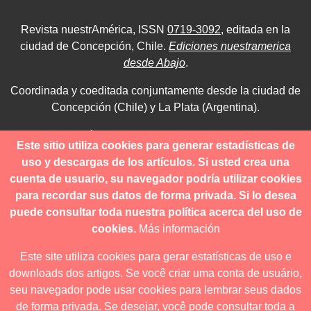
Revista nuestrAmérica, ISSN
0719-3092
, editada en la
ciudad de Concepción, Chile.
Ediciones nuestramerica
desde Abajo
.
Coordinada y coeditada conjuntamente desde la ciudad de
Concepción (Chile) y La Plata (Argentina).
Para consultas técnicas utilice
Este sitio utiliza cookies para generar estadísticas de
contacto@revistanuestramerica.cl
uso y descargas de los artículos. Si usted crea una
cuenta de usuario, su navegador podría utilizar cookies
Toda comunicación respecto a los envíos se deben realizar
para recordar sus datos de forma privada. Si lo desea
a través del OJS.
puede consultar toda nuestra política acerca del uso de
cookies.
Más información
Este site utiliza cookies para gerar estatísticas de uso e
downloads dos artigos. Se você criar uma conta de usuário,
Revista nuestrAmérica publica exclusivamente bajo una
seu navegador pode usar cookies para lembrar seus dados
licencia internacional
Creative Commons Atribución-
de forma privada. Se desejar, você pode consultar toda a