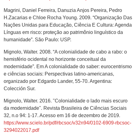
Magrini, Daniel Ferreira, Danuzia Anjos Pereira, Pedro
H.Zacarias e Chloe Rocha Young. 2009. “Organização Das
Nações Unidas para Educação, Ciência E Cultura: Agenda
Línguas em risco: proteção ao patrimônio linguístico da
humanidade”. São Paulo: USP.
Mignolo, Walter. 2008. “A colonialidade de cabo a rabo: o
hemisfério ocidental no horizonte conceitual da
modernidade”. Em A colonialidade do saber: eurocentrismo
e ciências sociais: Perspectivas latino-americanas,
organizado por Edgardo Lander, 55-70. Argentina:
Colección Sur.
Mignolo, Walter. 2016. "Colonialidade o lado mais escuro
da modernidade". Revista Brasileira de Ciências Sociais
32, n.o 94: 1-17. Acesso em 16 de dezembro de 2019.
https://www.scielo.br/pdf/rbcsoc/v32n94/0102-6909-rbcsoc-
3294022017.pdf