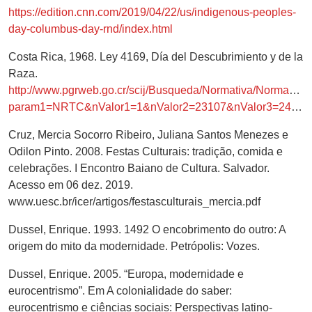
https://edition.cnn.com/2019/04/22/us/indigenous-peoples-
day-columbus-day-rnd/index.html
Costa Rica, 1968. Ley 4169, Día del Descubrimiento y de la
Raza.
http://www.pgrweb.go.cr/scij/Busqueda/Normativa/Normas/n
param1=NRTC&nValor1=1&nValor2=23107&nValor3=24474&strTipM=TC
Cruz, Mercia Socorro Ribeiro, Juliana Santos Menezes e
Odilon Pinto. 2008. Festas Culturais: tradição, comida e
celebrações. I Encontro Baiano de Cultura. Salvador.
Acesso em 06 dez. 2019.
www.uesc.br/icer/artigos/festasculturais_mercia.pdf
Dussel, Enrique. 1993. 1492 O encobrimento do outro: A
origem do mito da modernidade. Petrópolis: Vozes.
Dussel, Enrique. 2005. “Europa, modernidade e
eurocentrismo”. Em A colonialidade do saber:
eurocentrismo e ciências sociais: Perspectivas latino-