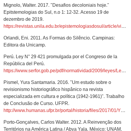
Mignolo, Walter. 2017. "Desafios decoloniais hoje."
Epitstemologias do Sul, n.o 1: 12-32. Acesso 19 de
dezembro de 2019.
https://revistas.unila.edu.br/epistemologiasdosul/article/view/772/645
Orlandi, Eni. 2011. As Formas do Silêncio. Campinas:
Editora da Unicamp.
Perú. Ley N° 29 421 promulgada por el Congreso de la
República del Perú.
https://www.serfor.gob.pe/pdf/normatividad/2009/leyes/Ley%2029421%20(DECLARA%2012%20OCT%20DIA%20DE%20PUEBLOS%20ORIGINARIOS%20Y%20DEL%20DIALOGO%20INTERCULTURAL).pdf
Pismel, Yura Santamaria. 2016. "Um estudo sobre o
revisionismo historiográfico hispânico na revista
especializada em cultura e política (1942-1961)". Trabalho
de Conclusão de Curso. UFPR.
http://www.humanas.ufpr.br/portal/historia/files/2017/01/YURIA.pdf
Porto-Gonçalves, Carlos Walter. 2012. A Reinvenção dos
Territórios na América Latina / Abya Yala. México: UNAM.