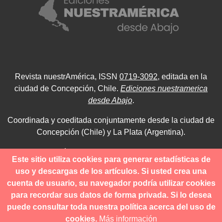
Revista nuestrAmérica, ISSN
0719-3092
, editada en la
ciudad de Concepción, Chile.
Ediciones nuestramerica
desde Abajo
.
Coordinada y coeditada conjuntamente desde la ciudad de
Concepción (Chile) y La Plata (Argentina).
Para consultas técnicas utilice
Este sitio utiliza cookies para generar estadísticas de
contacto@revistanuestramerica.cl
uso y descargas de los artículos. Si usted crea una
cuenta de usuario, su navegador podría utilizar cookies
Toda comunicación respecto a los envíos se deben realizar
para recordar sus datos de forma privada. Si lo desea
a través del OJS.
puede consultar toda nuestra política acerca del uso de
cookies.
Más información