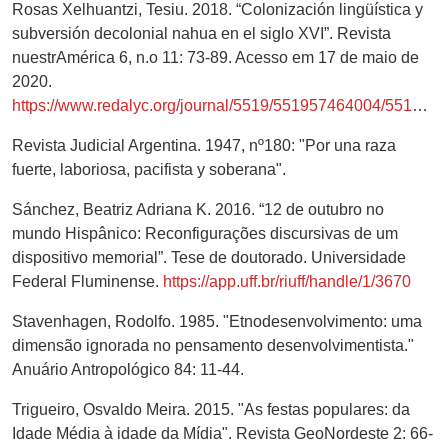
Rosas Xelhuantzi, Tesiu. 2018. “Colonización lingüística y
subversión decolonial nahua en el siglo XVI”. Revista
nuestrAmérica 6, n.o 11: 73-89. Acesso em 17 de maio de
2020.
https://www.redalyc.org/journal/5519/551957464004/551957464004.pdf
Revista Judicial Argentina. 1947, nº180: "Por una raza
fuerte, laboriosa, pacifista y soberana".
Sánchez, Beatriz Adriana K. 2016. “12 de outubro no
mundo Hispânico: Reconfigurações discursivas de um
dispositivo memorial”. Tese de doutorado. Universidade
Federal Fluminense.
https://app.uff.br/riuff/handle/1/3670
Stavenhagen, Rodolfo. 1985. "Etnodesenvolvimento: uma
dimensão ignorada no pensamento desenvolvimentista."
Anuário Antropológico 84: 11-44.
Trigueiro, Osvaldo Meira. 2015. "As festas populares: da
Idade Média à idade da Mídia". Revista GeoNordeste 2: 66-