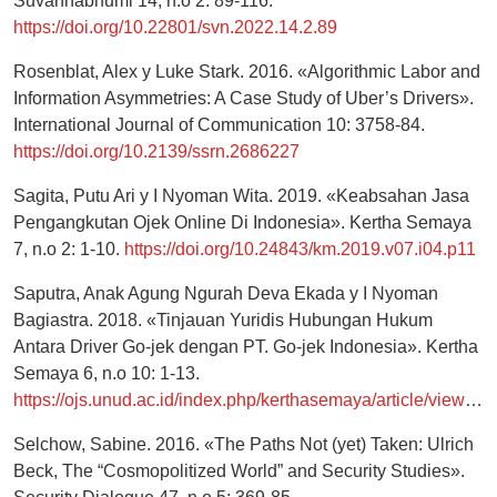
Suvannabhumi 14, n.o 2: 89-116.
https://doi.org/10.22801/svn.2022.14.2.89
Rosenblat, Alex y Luke Stark. 2016. «Algorithmic Labor and
Information Asymmetries: A Case Study of Uber’s Drivers».
International Journal of Communication 10: 3758-84.
https://doi.org/10.2139/ssrn.2686227
Sagita, Putu Ari y I Nyoman Wita. 2019. «Keabsahan Jasa
Pengangkutan Ojek Online Di Indonesia». Kertha Semaya
7, n.o 2: 1-10.
https://doi.org/10.24843/km.2019.v07.i04.p11
Saputra, Anak Agung Ngurah Deva Ekada y I Nyoman
Bagiastra. 2018. «Tinjauan Yuridis Hubungan Hukum
Antara Driver Go-jek dengan PT. Go-jek Indonesia». Kertha
Semaya 6, n.o 10: 1-13.
https://ojs.unud.ac.id/index.php/kerthasemaya/article/view/53494
Selchow, Sabine. 2016. «The Paths Not (yet) Taken: Ulrich
Beck, The “Cosmopolitized World” and Security Studies».