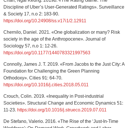
Chan, Ngai Keung. 2019b. «The Rating Game: The
Discipline of Uber’s User-Generated Ratings». Surveillance
& Society 17, n.o 2: 183-90.
https://doi.org/10.24908/ss.v17i1/2.12911
Chernilo, Daniel. 2021. «One globalization or many? Risk
society in the age of the Anthropocene». Journal of
Sociology 57, n.o 1: 12-26.
https://doi.org/10.1177/1440783321997563
Connolly, James J. T. 2019. «From Jacobs to the Just City: A
Foundation for Challenging the Green Planning
Orthodoxy». Cities 91: 64-70.
https://doi.org/10.1016/j.cities.2018.05.011
Crouch, Colin. 2019. «Inequality in Post-industrial
Societies». Structural Change and Economic Dynamics 51:
11-23.
https://doi.org/10.1016/j.strueco.2019.07.011
De Stefano, Valerio. 2016. «The Rise of the ‘Just-In-Time