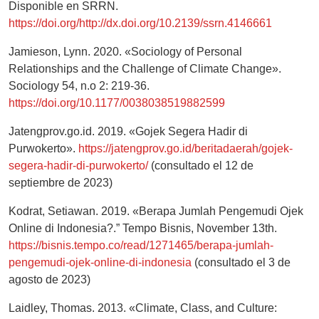
Disponible en SRRN.
https://doi.org/http://dx.doi.org/10.2139/ssrn.4146661
Jamieson, Lynn. 2020. «Sociology of Personal
Relationships and the Challenge of Climate Change».
Sociology 54, n.o 2: 219-36.
https://doi.org/10.1177/0038038519882599
Jatengprov.go.id. 2019. «Gojek Segera Hadir di
Purwokerto».
https://jatengprov.go.id/beritadaerah/gojek-
segera-hadir-di-purwokerto/
(consultado el 12 de
septiembre de 2023)
Kodrat, Setiawan. 2019. «Berapa Jumlah Pengemudi Ojek
Online di Indonesia?.” Tempo Bisnis, November 13th.
https://bisnis.tempo.co/read/1271465/berapa-jumlah-
pengemudi-ojek-online-di-indonesia
(consultado el 3 de
agosto de 2023)
Laidley, Thomas. 2013. «Climate, Class, and Culture: