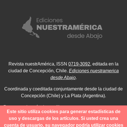
Revista nuestrAmérica, ISSN
0719-3092
, editada en la
ciudad de Concepción, Chile.
Ediciones nuestramerica
desde Abajo
.
Coordinada y coeditada conjuntamente desde la ciudad de
Concepción (Chile) y La Plata (Argentina).
Para consultas técnicas utilice
Este sitio utiliza cookies para generar estadísticas de
contacto@revistanuestramerica.cl
uso y descargas de los artículos. Si usted crea una
cuenta de usuario, su navegador podría utilizar cookies
Toda comunicación respecto a los envíos se deben realizar