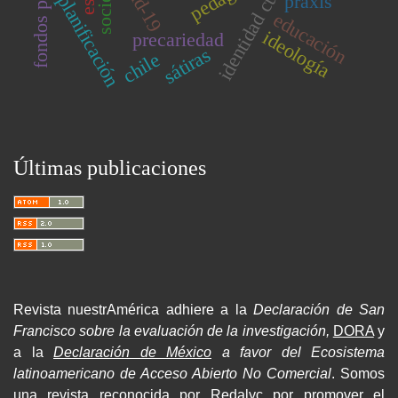
identidad cultural
praxis
planificación
educación
ideología
precariedad
sátiras
chile
Últimas publicaciones
Revista nuestrAmérica adhiere a la
Declaración de San
Francisco sobre la evaluación de la investigación,
DORA
y
a la
Declaración de México
a favor del Ecosistema
latinoamericano de Acceso Abierto No Comercial
. Somos
una revista reconocida por Redalyc por promover el