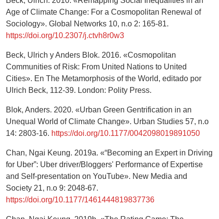
Beck, Ulrich. 2010. «Remapping Social Inequalities in an
Age of Climate Change: For a Cosmopolitan Renewal of
Sociology». Global Networks 10, n.o 2: 165-81.
https://doi.org/10.2307/j.ctvh8r0w3
Beck, Ulrich y Anders Blok. 2016. «Cosmopolitan
Communities of Risk: From United Nations to United
Cities». En The Metamorphosis of the World, editado por
Ulrich Beck, 112-39. London: Polity Press.
Blok, Anders. 2020. «Urban Green Gentrification in an
Unequal World of Climate Change». Urban Studies 57, n.o
14: 2803-16.
https://doi.org/10.1177/0042098019891050
Chan, Ngai Keung. 2019a. «“Becoming an Expert in Driving
for Uber”: Uber driver/Bloggers' Performance of Expertise
and Self-presentation on YouTube». New Media and
Society 21, n.o 9: 2048-67.
https://doi.org/10.1177/1461444819837736