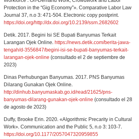
Workforce’: On-Demand Work, Crowdwork and Labor
Protection in the “Gig Economy”». Comparative Labor Law
Journal 37, n.o 3: 471-504. Electronic copy postprint.
https://doi.org/http://dx.doi.org/10.2139/ssrn.2682602
Detik. 2017. Begini Isi SE Bupati Banyumas Terkait
Larangan Ojek Online.
https://news.detik.com/berita-jawa-
tengah/d-3556847/begini-isi-se-bupati-banyumas-terkait-
larangan-ojek-online
(consultado el 2 de septiembre de
2023)
Dinas Perhubungan Banyumas. 2017. PNS Banyumas
Dilarang Gunakan Ojek Online.
http://dinhub.banyumaskab.go.id/read/21625/pns-
banyumas-dilarang-gunakan-ojek-online
(consultado el 28
de agosto de 2023)
Duffy, Brooke Erin. 2020. «Algorithmic Precarity in Cultural
Work». Communication and the Public 5, n.o 3: 103-7.
https://doi.org/10.1177/2057047320959855