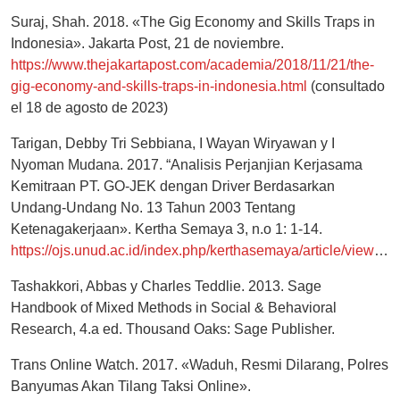
Suraj, Shah. 2018. «The Gig Economy and Skills Traps in
Indonesia». Jakarta Post, 21 de noviembre.
https://www.thejakartapost.com/academia/2018/11/21/the-
gig-economy-and-skills-traps-in-indonesia.html
(consultado
el 18 de agosto de 2023)
Tarigan, Debby Tri Sebbiana, I Wayan Wiryawan y I
Nyoman Mudana. 2017. “Analisis Perjanjian Kerjasama
Kemitraan PT. GO-JEK dengan Driver Berdasarkan
Undang-Undang No. 13 Tahun 2003 Tentang
Ketenagakerjaan». Kertha Semaya 3, n.o 1: 1-14.
https://ojs.unud.ac.id/index.php/kerthasemaya/article/view/30003/18420
Tashakkori, Abbas y Charles Teddlie. 2013. Sage
Handbook of Mixed Methods in Social & Behavioral
Research, 4.a ed. Thousand Oaks: Sage Publisher.
Trans Online Watch. 2017. «Waduh, Resmi Dilarang, Polres
Banyumas Akan Tilang Taksi Online».