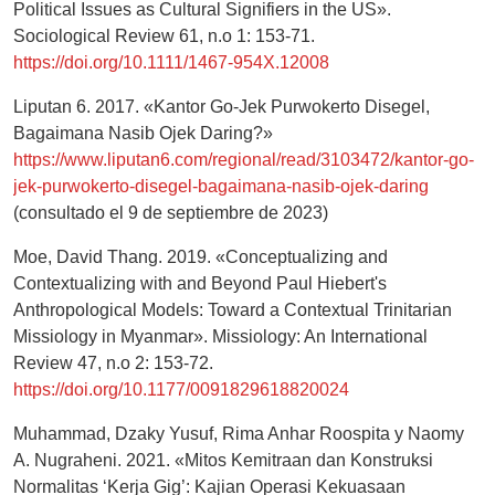
Political Issues as Cultural Signifiers in the US».
Sociological Review 61, n.o 1: 153-71.
https://doi.org/10.1111/1467-954X.12008
Liputan 6. 2017. «Kantor Go-Jek Purwokerto Disegel,
Bagaimana Nasib Ojek Daring?»
https://www.liputan6.com/regional/read/3103472/kantor-go-
jek-purwokerto-disegel-bagaimana-nasib-ojek-daring
(consultado el 9 de septiembre de 2023)
Moe, David Thang. 2019. «Conceptualizing and
Contextualizing with and Beyond Paul Hiebert's
Anthropological Models: Toward a Contextual Trinitarian
Missiology in Myanmar». Missiology: An International
Review 47, n.o 2: 153-72.
https://doi.org/10.1177/0091829618820024
Muhammad, Dzaky Yusuf, Rima Anhar Roospita y Naomy
A. Nugraheni. 2021. «Mitos Kemitraan dan Konstruksi
Normalitas ‘Kerja Gig’: Kajian Operasi Kekuasaan