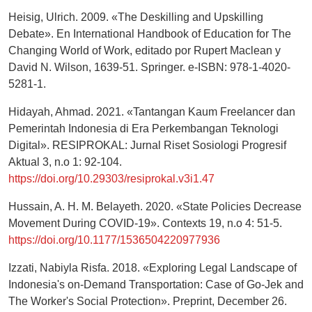
Heisig, Ulrich. 2009. «The Deskilling and Upskilling
Debate». En International Handbook of Education for The
Changing World of Work, editado por Rupert Maclean y
David N. Wilson, 1639-51. Springer. e-ISBN: 978-1-4020-
5281-1.
Hidayah, Ahmad. 2021. «Tantangan Kaum Freelancer dan
Pemerintah Indonesia di Era Perkembangan Teknologi
Digital». RESIPROKAL: Jurnal Riset Sosiologi Progresif
Aktual 3, n.o 1: 92-104.
https://doi.org/10.29303/resiprokal.v3i1.47
Hussain, A. H. M. Belayeth. 2020. «State Policies Decrease
Movement During COVID-19». Contexts 19, n.o 4: 51-5.
https://doi.org/10.1177/1536504220977936
Izzati, Nabiyla Risfa. 2018. «Exploring Legal Landscape of
Indonesia's on-Demand Transportation: Case of Go-Jek and
The Worker's Social Protection». Preprint, December 26.