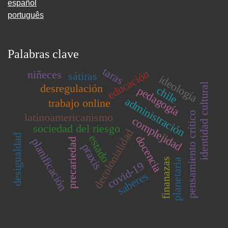
español
português
Palabras clave
taras
educación
niñeces
sátiras
ideología
identidad cultural
desregulación
chile
pedagogía
administración
trabajo online
pensamiento crítico
latinoamericanismo
complejidad
sociedad del riesgo
decolonialidad
desigualdad
estado
docencia
planificación
precariedad
praxis
finanazas
planetaria
covid-19
saberes