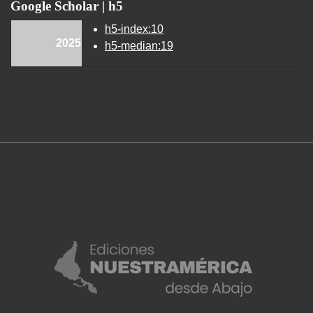
Google Scholar | h5
h5-index:10
2025
h5-median:19