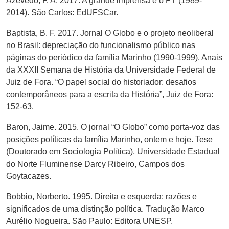
Azevedo, F. A. 2017. A grande imprensa e o PT (1989-
2014). São Carlos: EdUFSCar.
Baptista, B. F. 2017. Jornal O Globo e o projeto neoliberal
no Brasil: depreciação do funcionalismo público nas
páginas do periódico da família Marinho (1990-1999). Anais
da XXXII Semana de História da Universidade Federal de
Juiz de Fora. “O papel social do historiador: desafios
contemporâneos para a escrita da História”, Juiz de Fora:
152-63.
Baron, Jaime. 2015. O jornal “O Globo” como porta-voz das
posições políticas da família Marinho, ontem e hoje. Tese
(Doutorado em Sociologia Política), Universidade Estadual
do Norte Fluminense Darcy Ribeiro, Campos dos
Goytacazes.
Bobbio, Norberto. 1995. Direita e esquerda: razões e
significados de uma distinção política. Tradução Marco
Aurélio Nogueira. São Paulo: Editora UNESP.