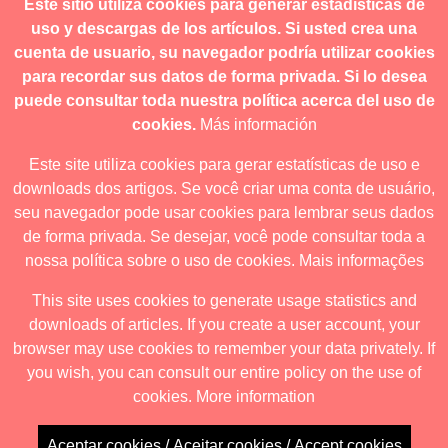
Este sitio utiliza cookies para generar estadísticas de
contacto@revistanuestramerica.cl
uso y descargas de los artículos. Si usted crea una
cuenta de usuario, su navegador podría utilizar cookies
Toda comunicación respecto a los envíos se deben realizar
para recordar sus datos de forma privada. Si lo desea
a través del OJS.
puede consultar toda nuestra política acerca del uso de
cookies.
Más información
Este site utiliza cookies para gerar estatísticas de uso e
downloads dos artigos. Se você criar uma conta de usuário,
Revista nuestrAmérica publica exclusivamente bajo una
seu navegador pode usar cookies para lembrar seus dados
licencia internacional
Creative Commons Atribución-
de forma privada. Se desejar, você pode consultar toda a
NoComercial-CompartirIgual 4.0
.
nossa política sobre o uso de cookies.
Mais informações
This site uses cookies to generate usage statistics and
downloads of articles. If you create a user account, your
Revista nuestrAmérica ha acordado usar el visor de JATS Studio
browser may use cookies to remember your data privately. If
para publicar a partir de abril de 2026. Para obtener los formatos
you wish, you can consult our entire policy on the use of
descargables ingrese al visor.
cookies.
More information
Aceptar cookies / Aceitar cookies / Accept cookies