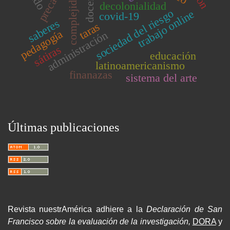
docencia
complejidad
decolonialidad
sociedad del riesgo
trabajo online
covid-19
saberes
taras
pedagogía
administración
sátiras
educación
latinoamericanismo
finanazas
sistema del arte
Últimas publicaciones
Revista nuestrAmérica adhiere a la
Declaración de San
Francisco sobre la evaluación de la investigación,
DORA
y