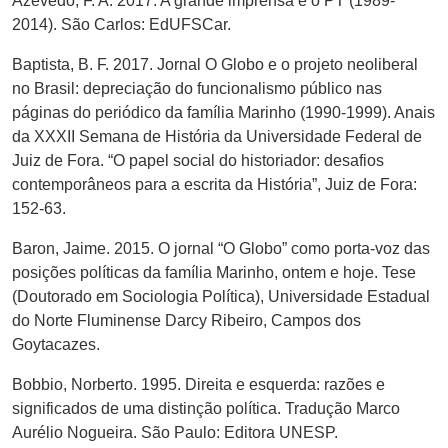
Azevedo, F. A. 2017. A grande imprensa e o PT (1989-
2014). São Carlos: EdUFSCar.
Baptista, B. F. 2017. Jornal O Globo e o projeto neoliberal
no Brasil: depreciação do funcionalismo público nas
páginas do periódico da família Marinho (1990-1999). Anais
da XXXII Semana de História da Universidade Federal de
Juiz de Fora. “O papel social do historiador: desafios
contemporâneos para a escrita da História”, Juiz de Fora:
152-63.
Baron, Jaime. 2015. O jornal “O Globo” como porta-voz das
posições políticas da família Marinho, ontem e hoje. Tese
(Doutorado em Sociologia Política), Universidade Estadual
do Norte Fluminense Darcy Ribeiro, Campos dos
Goytacazes.
Bobbio, Norberto. 1995. Direita e esquerda: razões e
significados de uma distinção política. Tradução Marco
Aurélio Nogueira. São Paulo: Editora UNESP.