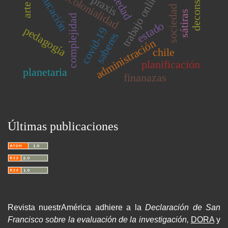
educación
decolonialidad
trabajo online
praxis
sátiras
complejidad
estado
pedagogía
covid-19
saberes
administración
chile
planificación
planetaria
finanazas
Últimas publicaciones
Revista nuestrAmérica adhiere a la
Declaración de San
Francisco sobre la evaluación de la investigación,
DORA
y