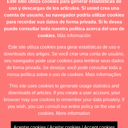
Este sitio utiliza cookies para generar estadísticas de
contacto@revistanuestramerica.cl
uso y descargas de los artículos. Si usted crea una
cuenta de usuario, su navegador podría utilizar cookies
Toda comunicación respecto a los envíos se deben realizar
para recordar sus datos de forma privada. Si lo desea
a través del OJS.
puede consultar toda nuestra política acerca del uso de
cookies.
Más información
Este site utiliza cookies para gerar estatísticas de uso e
downloads dos artigos. Se você criar uma conta de usuário,
Revista nuestrAmérica publica exclusivamente bajo una
seu navegador pode usar cookies para lembrar seus dados
licencia internacional
Creative Commons Atribución-
de forma privada. Se desejar, você pode consultar toda a
NoComercial-CompartirIgual 4.0
.
nossa política sobre o uso de cookies.
Mais informações
This site uses cookies to generate usage statistics and
downloads of articles. If you create a user account, your
Revista nuestrAmérica ha acordado usar el visor de JATS Studio
browser may use cookies to remember your data privately. If
para publicar a partir de abril de 2026. Para obtener los formatos
you wish, you can consult our entire policy on the use of
descargables ingrese al visor.
cookies.
More information
Aceptar cookies / Aceitar cookies / Accept cookies