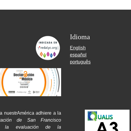
Idioma
English
español
português
a nuestrAmérica adhiere a la
ración de San Francisco
e la evaluación de la