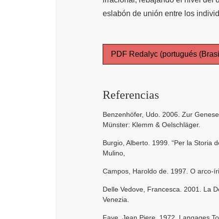
eslabón de unión entre los indivi
PDF Redalyc (portugués (Brasi
Referencias
Benzenhöfer, Udo. 2006. Zur Genese
Münster: Klemm & Oelschläger.
Burgio, Alberto. 1999. “Per la Storia 
Mulino,
Campos, Haroldo de. 1997. O arco-íri
Delle Vedove, Francesca. 2001. La Do
Venezia.
Faye, Jean Piere. 1972. Langages Tot