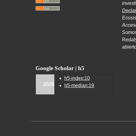
inves
Decla
Ecosi
Acce
Somos
Redal
abiert
Google Scholar | h5
h5-index:10
2025
h5-median:19