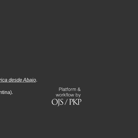
rica desde Abajo
.
tina).