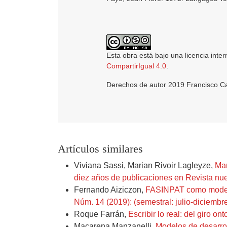
Esta obra está bajo una licencia inte
CompartirIgual 4.0
.
Derechos de autor 2019 Francisco Car
Artículos similares
Viviana Sassi, Marian Rivoir Lagleyze,
Man
diez años de publicaciones en Revista nue
Fernando Aiziczon,
FASINPAT como modelo 
Núm. 14 (2019): (semestral: julio-diciembr
Roque Farrán,
Escribir lo real: del giro on
Macarena Manzanelli,
Modelos de desarrol