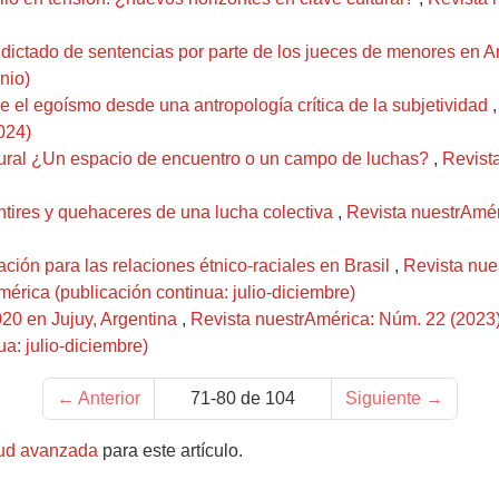
y dictado de sentencias por parte de los jueces de menores en 
nio)
 el egoísmo desde una antropología crítica de la subjetividad
024)
tural ¿Un espacio de encuentro o un campo de luchas?
,
Revista
ntires y quehaceres de una lucha colectiva
,
Revista nuestrAméri
ción para las relaciones étnico-raciales en Brasil
,
Revista nue
érica (publicación continua: julio-diciembre)
020 en Jujuy, Argentina
,
Revista nuestrAmérica: Núm. 22 (2023)
a: julio-diciembre)
←
Anterior
71-80 de 104
Siguiente
→
tud avanzada
para este artículo.