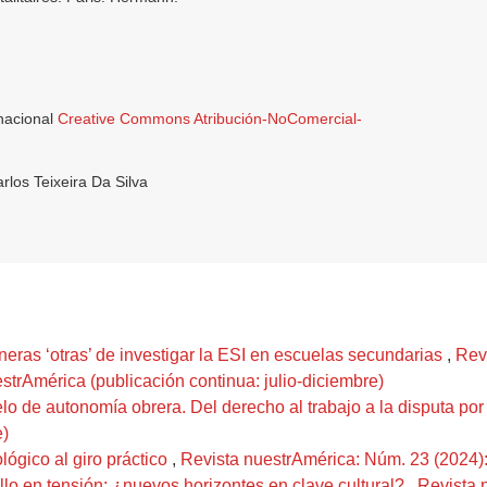
rnacional
Creative Commons Atribución-NoComercial-
los Teixeira Da Silva
eras ‘otras’ de investigar la ESI en escuelas secundarias
,
Rev
strAmérica (publicación continua: julio-diciembre)
de autonomía obrera. Del derecho al trabajo a la disputa por
e)
tológico al giro práctico
,
Revista nuestrAmérica: Núm. 23 (2024): 
lo en tensión: ¿nuevos horizontes en clave cultural?
,
Revista 