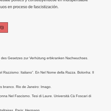
duos en proceso de fascistización.
l))
 des Gesetzes zur Verhütung erbkranken Nachwuchses.
del Razzismo: Italiano”. En Nel Nome della Razza. Bolonha: Il
s branco. Rio de Janeiro: Imago.
nna Nel Fascismo. Tesi di Laure. Università Cà Foscari di
alitaires. Paris: Hermann.