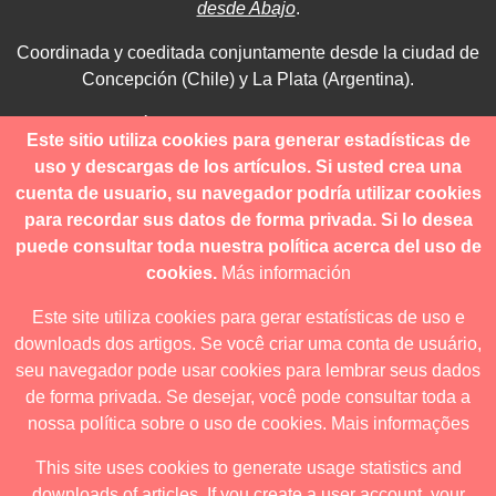
desde Abajo
.
Coordinada y coeditada conjuntamente desde la ciudad de
Concepción (Chile) y La Plata (Argentina).
Para consultas técnicas utilice
Este sitio utiliza cookies para generar estadísticas de
contacto@revistanuestramerica.cl
uso y descargas de los artículos. Si usted crea una
cuenta de usuario, su navegador podría utilizar cookies
Toda comunicación respecto a los envíos se deben realizar
para recordar sus datos de forma privada. Si lo desea
a través del OJS.
puede consultar toda nuestra política acerca del uso de
cookies.
Más información
Este site utiliza cookies para gerar estatísticas de uso e
downloads dos artigos. Se você criar uma conta de usuário,
Revista nuestrAmérica publica exclusivamente bajo una
seu navegador pode usar cookies para lembrar seus dados
licencia internacional
Creative Commons Atribución-
de forma privada. Se desejar, você pode consultar toda a
NoComercial-CompartirIgual 4.0
.
nossa política sobre o uso de cookies.
Mais informações
This site uses cookies to generate usage statistics and
downloads of articles. If you create a user account, your