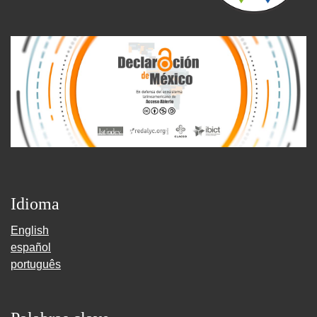
Idioma
English
español
português