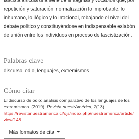
fascista articula una serie de sintagmas y vocablos que, por
repetición y saturación, normalización lo improbable, lo
inhumano, lo ilógico y lo irracional, rebajando el nivel del
debate político y constituyéndose en indispensable eslabón
de unión entre los individuos en proceso de fascistización.
Palabras clave
discurso
odio
lenguajes
extremismos
Cómo citar
El discurso de odio: análisis comparativo de los lenguajes de los
extremismos. (2019).
Revista nuestrAmérica
,
7
(13).
https://revistanuestramerica.cl/ojs/index.php/nuestramerica/article/
view/148
Más formatos de cita