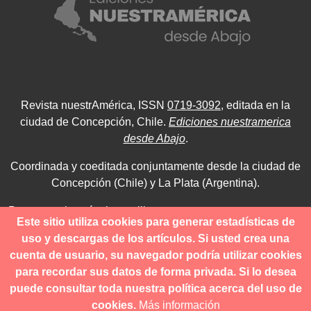
Revista nuestrAmérica, ISSN
0719-3092
, editada en la
ciudad de Concepción, Chile.
Ediciones nuestramerica
desde Abajo
.
Coordinada y coeditada conjuntamente desde la ciudad de
Concepción (Chile) y La Plata (Argentina).
Para consultas técnicas utilice
Este sitio utiliza cookies para generar estadísticas de
contacto@revistanuestramerica.cl
uso y descargas de los artículos. Si usted crea una
cuenta de usuario, su navegador podría utilizar cookies
Toda comunicación respecto a los envíos se deben realizar
para recordar sus datos de forma privada. Si lo desea
a través del OJS.
puede consultar toda nuestra política acerca del uso de
cookies.
Más información