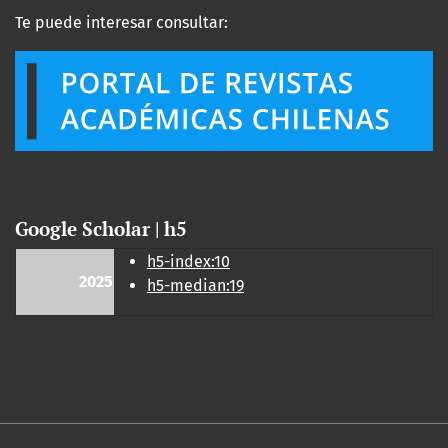
Te puede interesar consultar:
Google Scholar | h5
h5-index:10
2025
h5-median:19