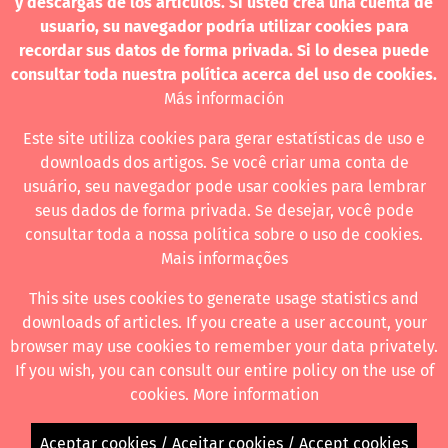
y descargas de los artículos. Si usted crea una cuenta de
contacto@revistanuestramerica.cl
usuario, su navegador podría utilizar cookies para
recordar sus datos de forma privada. Si lo desea puede
Toda comunicación respecto a los envíos se deben
consultar toda nuestra política acerca del uso de cookies.
realizar a través del OJS.
Más información
Este site utiliza cookies para gerar estatísticas de uso e
downloads dos artigos. Se você criar uma conta de
usuário, seu navegador pode usar cookies para lembrar
Revista nuestrAmérica publica exclusivamente bajo una
seus dados de forma privada. Se desejar, você pode
licencia internacional
Creative Commons Atribución-
consultar toda a nossa política sobre o uso de cookies.
NoComercial-CompartirIgual 4.0
.
Mais informações
This site uses cookies to generate usage statistics and
downloads of articles. If you create a user account, your
Revista nuestrAmérica ha acordado usar el visor de JATS Studio
browser may use cookies to remember your data privately.
para publicar a partir de abril de 2026. Para obtener los formatos
If you wish, you can consult our entire policy on the use of
descargables ingrese al visor.
cookies.
More information
Aceptar cookies / Aceitar cookies / Accept cookies