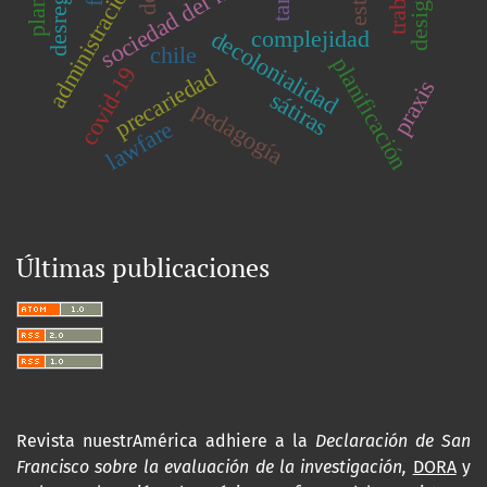
sociedad del riesgo
administración
complejidad
decolonialidad
chile
planificación
covid-19
precariedad
praxis
sátiras
pedagogía
lawfare
Últimas publicaciones
Revista nuestrAmérica adhiere a la
Declaración de San
Francisco sobre la evaluación de la investigación,
DORA
y