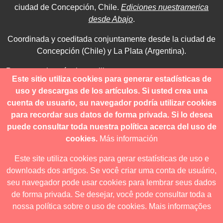
ciudad de Concepción, Chile.
Ediciones nuestramerica
desde Abajo
.
Coordinada y coeditada conjuntamente desde la ciudad de
Concepción (Chile) y La Plata (Argentina).
Para consultas técnicas utilice
Este sitio utiliza cookies para generar estadísticas de
contacto@revistanuestramerica.cl
uso y descargas de los artículos. Si usted crea una
cuenta de usuario, su navegador podría utilizar cookies
Toda comunicación respecto a los envíos se deben realizar
para recordar sus datos de forma privada. Si lo desea
a través del OJS.
puede consultar toda nuestra política acerca del uso de
cookies.
Más información
Este site utiliza cookies para gerar estatísticas de uso e
downloads dos artigos. Se você criar uma conta de usuário,
Revista nuestrAmérica publica exclusivamente bajo una
seu navegador pode usar cookies para lembrar seus dados
licencia internacional
Creative Commons Atribución-
de forma privada. Se desejar, você pode consultar toda a
NoComercial-CompartirIgual 4.0
.
nossa política sobre o uso de cookies.
Mais informações