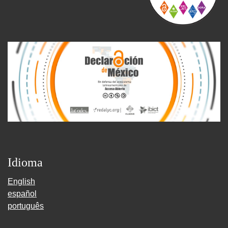
Idioma
English
español
português