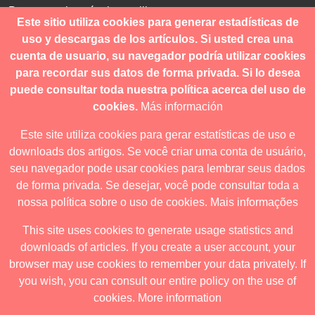
Para consultas técnicas utilice
Este sitio utiliza cookies para generar estadísticas de
contacto@revistanuestramerica.cl
uso y descargas de los artículos. Si usted crea una
cuenta de usuario, su navegador podría utilizar cookies
Toda comunicación respecto a los envíos se deben realizar
para recordar sus datos de forma privada. Si lo desea
a través del OJS.
puede consultar toda nuestra política acerca del uso de
cookies.
Más información
Este site utiliza cookies para gerar estatísticas de uso e
downloads dos artigos. Se você criar uma conta de usuário,
Revista nuestrAmérica publica exclusivamente bajo una
seu navegador pode usar cookies para lembrar seus dados
licencia internacional
Creative Commons Atribución-
de forma privada. Se desejar, você pode consultar toda a
NoComercial-CompartirIgual 4.0
.
nossa política sobre o uso de cookies.
Mais informações
This site uses cookies to generate usage statistics and
downloads of articles. If you create a user account, your
Revista nuestrAmérica ha acordado usar el visor de JATS Studio
browser may use cookies to remember your data privately. If
para publicar a partir de abril de 2026. Para obtener los formatos
you wish, you can consult our entire policy on the use of
descargables ingrese al visor.
cookies.
More information