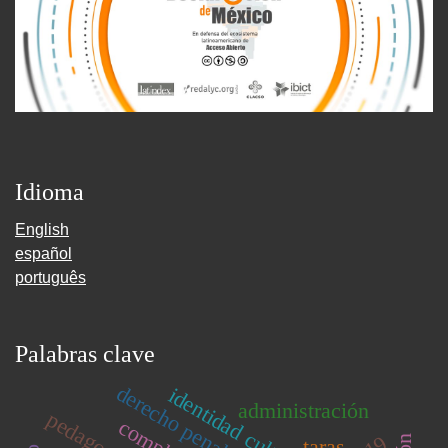
Idioma
English
español
português
Palabras clave
derecho penal
identidad cultural
administración
pedagogía
taras