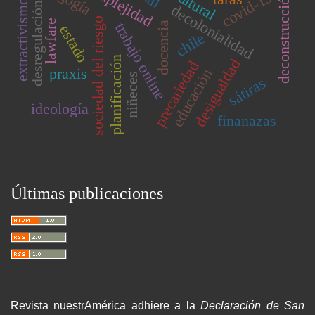
complejidad
covid-19
deconstrucción
extractivismo
desregulación
decolonialidad
sociedad del riesgo
lawfare
docencia
trabajo online
estado
chile
planificación
desigualdad
precariedad
praxis
educación
niñeces
sátiras
ideología
finanazas
Últimas publicaciones
Revista nuestrAmérica adhiere a la
Declaración de San